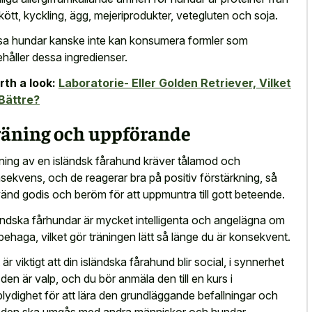
kött, kyckling, ägg, mejeriprodukter, vetegluten och soja.
sa hundar kanske inte kan konsumera formler som
ehåller dessa ingredienser.
th a look:
Laboratorie- Eller Golden Retriever, Vilket
Bättre?
räning och uppförande
ning av en isländsk fårahund kräver tålamod och
sekvens, och de reagerar bra på positiv förstärkning, så
änd godis och beröm för att uppmuntra till gott beteende.
ändska fårhundar är mycket intelligenta och angelägna om
 behaga, vilket gör träningen lätt så länge du är konsekvent.
 är viktigt att din isländska fårahund blir social, i synnerhet
 den är valp, och du bör anmäla den till en kurs i
plydighet för att lära den grundläggande befallningar och