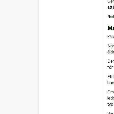
Gen
att
Rel
Ma
Käll
När
åld
Der
för
Ett 
hun
Om 
led
typ
Van