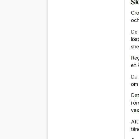
Sk
Gro
och
De 
lös
she
Reg
en 
Du 
om 
Det
i ö
vax
Att
tän