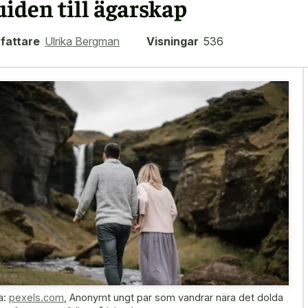
uiden till ägarskap
fattare
Ulrika Bergman
Visningar
536
a:
pexels.com
,
Anonymt ungt par som vandrar nära det dolda