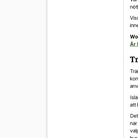
nöt
Vis
inn
Wor
Är 
T
Trä
kon
anv
Isl
att
Det
när
val