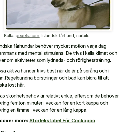
Källa:
pexels.com
,
Isländsk fårhund, närbild
ändska fårhundar behöver mycket motion varje dag,
lsammans med mental stimulans. De trivs i kalla klimat och
ker om aktiviteter som lydnads- och rörlighetsträning.
sa aktiva hundar trivs bäst när de är på språng och i
an.Regelbundna borstningar och bad kan bidra till att
ska löst hår.
as skönhetsbehov är relativt enkla, eftersom de behöver
ring femton minuter i veckan för en kort kappa och
ring en timme i veckan för en lång kappa.
scover more:
Storlekstabel För Cockapoo