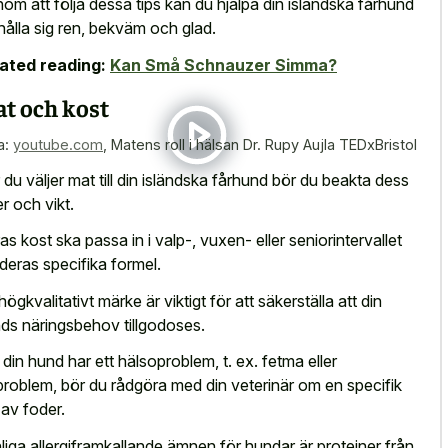
om att följa dessa tips kan du hjälpa din isländska fårhund
 hålla sig ren, bekväm och glad.
ated reading:
Kan Små Schnauzer Simma?
t och kost
a:
youtube.com
,
Matens roll i hälsan Dr. Rupy Aujla TEDxBristol
 du väljer mat till din isländska fårhund bör du beakta dess
er och vikt.
as kost ska passa in i valp-, vuxen- eller seniorintervallet
 deras specifika formel.
högkvalitativt märke är viktigt för att säkerställa att din
ds näringsbehov tillgodoses.
din hund har ett hälsoproblem, t. ex. fetma eller
problem, bör du rådgöra med din veterinär om en specifik
 av foder.
liga allergiframkallande ämnen för hundar är proteiner från