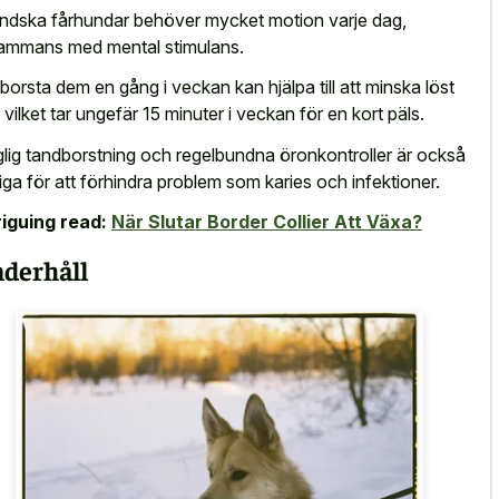
ändska fårhundar behöver mycket motion varje dag,
lsammans med mental stimulans.
 borsta dem en gång i veckan kan hjälpa till att minska löst
, vilket tar ungefär 15 minuter i veckan för en kort päls.
lig tandborstning och regelbundna öronkontroller är också
tiga för att förhindra problem som karies och infektioner.
riguing read:
När Slutar Border Collier Att Växa?
derhåll