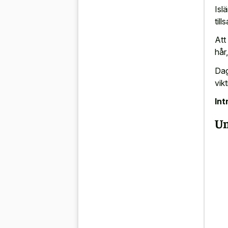
Isl
til
Att
hår
Dag
vik
Int
Un