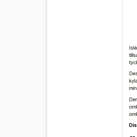
Isl
til
tyc
Des
kyl
min
Der
omk
omk
Di