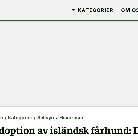
KATEGORIER
OM O
m
/
Kategorier
/
Sällsynta Hundraser
doption av isländsk fårhund: 