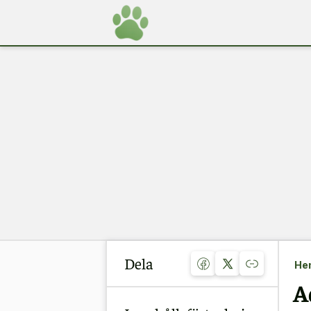
Dela
He
A