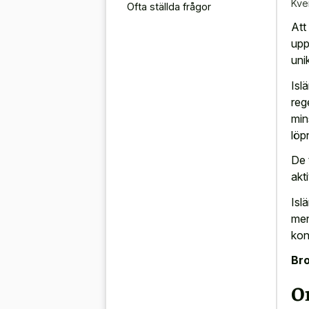
Kve
Ofta ställda frågor
Att
upp
uni
Isl
reg
min
löp
De 
akti
Isl
men
kon
Bro
O