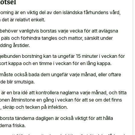
ötsel
oming är en viktig del av den isländska fårhundens vård,
 det är relativt enkelt.
behöver vanligtvis borstas varje vecka för att avlägsna
t päls och förhindra tangles och mattor, särskilt under
dding årstider.
elbunden borstning kan ta ungefär 15 minuter i veckan för
kort kappa och en timme i veckan för en lång kappa.
måste också bada dem ungefär varje månad, eller oftare
de blir smutsiga.
 är en bra idé att kontrollera naglarna varje månad, och titta
ronen åtminstone en gång i veckan för att se om det finns
, skräp och tecken på infektion.
 borsta tänderna dagligen är också viktigt för att hålla
derna friska.