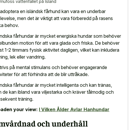
rnufoss vattenfallet på Island
 adoptera en isländsk fårhund kan vara en underbar
levelse, men det är viktigt att vara förberedd på rasens
ka behov.
ändska fårhundar är mycket energiska hundar som behöver
elbunden motion för att vara glada och friska. De behöver
st 1-2 timmars fysisk aktivitet dagligen, vilket kan inkludera
ning, lek eller vandring.
trivs på mental stimulans och behöver engagerande
viteter för att förhindra att de blir uttråkade.
ändska fårhundar är mycket intelligenta och kan tränas,
 de kan ibland vara viljestarka och kräver tålmodig och
sekvent träning.
aden your view:
I Vilken Ålder Avlar Hanhundar
mvårdnad och underhåll