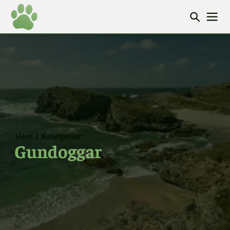
Hem
/
Kategorier
Gundoggar