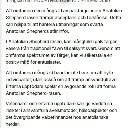
mångfald (1ST PLACE i Nikon Cinema Z Film Fest 2019)
Att omfamna den mångfald av pälsfärger inom Anatolian
Shepherd rasen främjar acceptans och förståelse. Detta
kan hjälpa till att hantera utmaningar som svarta
Anatolian Shepherds står inför.
I Anatolian Shepherd rasen, kan mångfald i päls färger
variera från traditionell fawn till sällsynt svart. Genom att
omfamna spektrumet av färger, kan vi säkerställa en
positiv miljö för entusiaster.
Att omfamna mångfald handlar inte bara om att hylla
individualitet, utan också om att främja ansvarsfull avel.
Erfarna uppfödare spelar en avgörande roll i att forma
Anatolian Shepherd-rasen.
Veterinärer och erfarna uppfödare kan ge värdefulla
insikter i ansvarsfulla avelsmetoder, hälsoaspekter och
det övergripande välbefinnandet hos anatolianska
herdar.