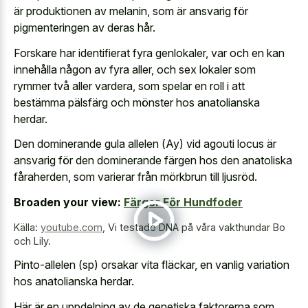
är produktionen av melanin, som är ansvarig för
pigmenteringen av deras hår.
Forskare har identifierat fyra genlokaler, var och en kan
innehålla någon av fyra aller, och sex lokaler som
rymmer två aller vardera, som spelar en roll i att
bestämma pälsfärg och mönster hos anatolianska
herdar.
Den dominerande gula allelen (Ay) vid agouti locus är
ansvarig för den dominerande färgen hos den anatoliska
fåraherden, som varierar från mörkbrun till ljusröd.
Broaden your view:
Färger För Hundfoder
Källa:
youtube.com
,
Vi testade DNA på våra vakthundar Bo
och Lily.
Pinto-allelen (sp) orsakar vita fläckar, en vanlig variation
hos anatolianska herdar.
Här är en uppdelning av de genetiska faktorerna som