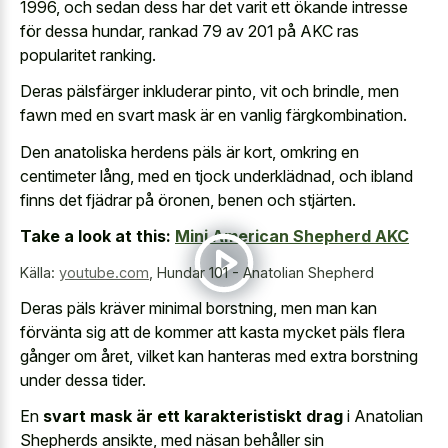
1996, och sedan dess har det varit ett ökande intresse
för dessa hundar, rankad 79 av 201 på AKC ras
popularitet ranking.
Deras pälsfärger inkluderar pinto, vit och brindle, men
fawn med en svart mask är en vanlig färgkombination.
Den anatoliska herdens päls är kort, omkring en
centimeter lång, med en tjock underklädnad, och ibland
finns det fjädrar på öronen, benen och stjärten.
Take a look at this:
Mini American Shepherd AKC
Källa:
youtube.com
,
Hundar 101 - Anatolian Shepherd
Deras päls kräver minimal borstning, men man kan
förvänta sig att de kommer att kasta mycket päls flera
gånger om året, vilket kan hanteras med extra borstning
under dessa tider.
En
svart mask är ett karakteristiskt drag
i Anatolian
Shepherds ansikte, med näsan behåller sin