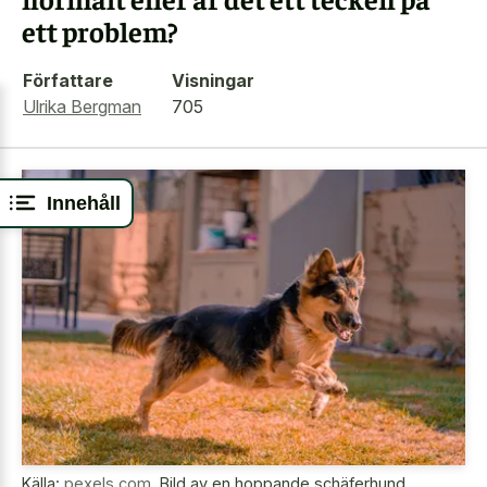
ett problem?
Författare
Visningar
Ulrika Bergman
705
Innehåll
Källa:
pexels.com
,
Bild av en hoppande schäferhund