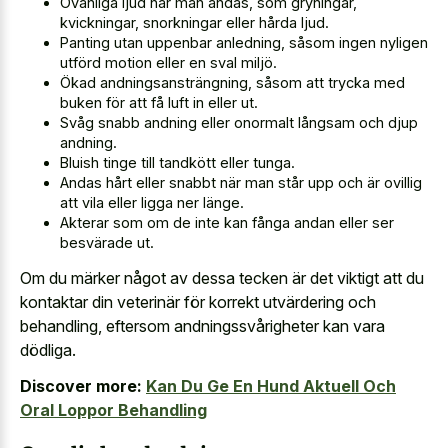
Ovanliga ljud när man andas, som gryningar,
kvickningar, snorkningar eller hårda ljud.
Panting utan uppenbar anledning, såsom ingen nyligen
utförd motion eller en sval miljö.
Ökad andningsansträngning, såsom att trycka med
buken för att få luft in eller ut.
Svåg snabb andning eller onormalt långsam och djup
andning.
Bluish tinge till tandkött eller tunga.
Andas hårt eller snabbt när man står upp och är ovillig
att vila eller ligga ner länge.
Akterar som om de inte kan fånga andan eller ser
besvärade ut.
Om du märker något av dessa tecken är det viktigt att du
kontaktar din veterinär för korrekt utvärdering och
behandling, eftersom andningssvårigheter kan vara
dödliga.
Discover more:
Kan Du Ge En Hund Aktuell Och
Oral Loppor Behandling