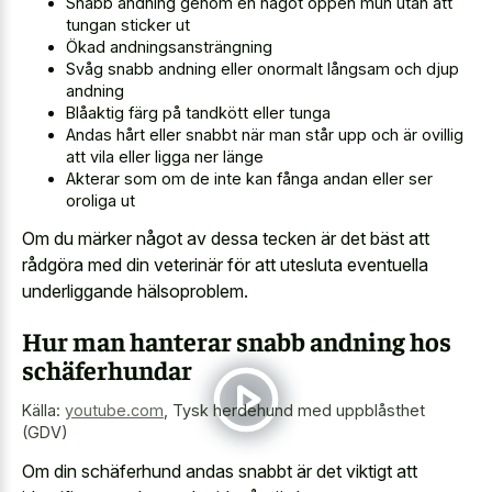
Snabb andning genom en något öppen mun utan att
tungan sticker ut
Ökad andningsansträngning
Svåg snabb andning eller onormalt långsam och djup
andning
Blåaktig färg på tandkött eller tunga
Andas hårt eller snabbt när man står upp och är ovillig
att vila eller ligga ner länge
Akterar som om de inte kan fånga andan eller ser
oroliga ut
Om du märker något av dessa tecken är det bäst att
rådgöra med din veterinär för att utesluta eventuella
underliggande hälsoproblem.
Hur man hanterar snabb andning hos
schäferhundar
Källa:
youtube.com
,
Tysk herdehund med uppblåsthet
(GDV)
Om din schäferhund andas snabbt är det viktigt att