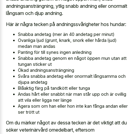
andningsansträngning, ytlig snabb andning eller onormalt
långsam och djup andning.
Här är några tecken på andningssvårigheter hos hundar:
Snabba andetag (mer än 40 andetag per minut)
Ovanliga ljud (grunt, knark, snork eller hårda ljud)
medan man andas
Panting för till synes ingen anledning
Snabba andetag genom en något öppen mun utan att
tungan sticker ut
Ökad andningsansträngning
Svåra snabba andetag eller onormalt långsamma och
djupa andetag
Blåaktig färg på tandkött eller tunga
Andas hårt eller snabbt när man står upp och är ovillig
att vila eller ligga ner länge
Agera som om han eller hon inte kan fånga andan eller
ser trött ut
Om du märker något av dessa tecken är det viktigt att du
söker veterinärvård omedelbart, eftersom