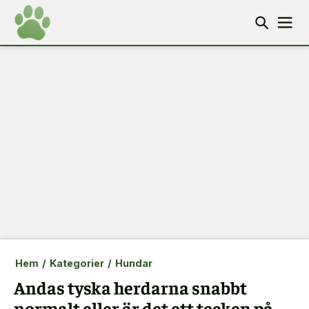
Hem
/
Kategorier
/
Hundar
Andas tyska herdarna snabbt
normalt eller är det ett tecken på