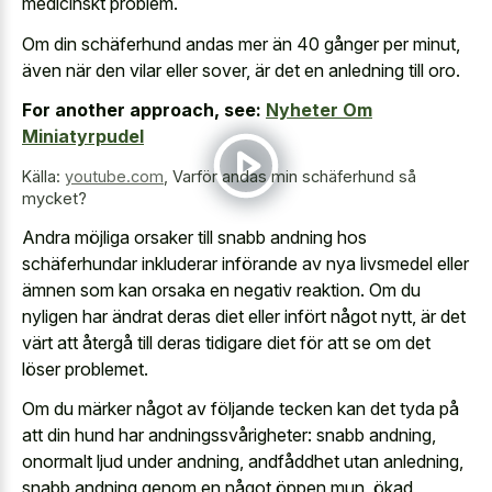
medicinskt problem.
Om din schäferhund andas mer än 40 gånger per minut,
även när den vilar eller sover, är det en anledning till oro.
For another approach, see:
Nyheter Om
Miniatyrpudel
Källa:
youtube.com
,
Varför andas min schäferhund så
mycket?
Andra möjliga orsaker till snabb andning hos
schäferhundar inkluderar införande av nya livsmedel eller
ämnen som kan orsaka en negativ reaktion. Om du
nyligen har ändrat deras diet eller infört något nytt, är det
värt att återgå till deras tidigare diet för att se om det
löser problemet.
Om du märker något av följande tecken kan det tyda på
att din hund har andningssvårigheter: snabb andning,
onormalt ljud under andning, andfåddhet utan anledning,
snabb andning genom en något öppen mun, ökad