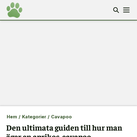
Hem
/
Kategorier
/
Cavapoo
Den ultimata guiden till hur man
äger en aprikos-cavapoo