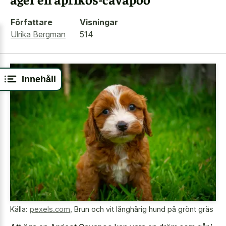
Författare
Visningar
Ulrika Bergman
514
Innehåll
Källa:
pexels.com
,
Brun och vit långhårig hund på grönt gräs