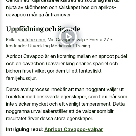
njuta av skönheten och sällskapet hos din aprikos-
cavapoo i många år framöver.
Uppfödning och ägande
Källa:
youtube.com
,
Min Cavapoo-valp - Första 2 års
kostnader Utveckling Medicinsk I Träning
Apricot Cavapoo är en korsning mellan en apricot pudel
och en cavachon (cavalier king charles spaniel och
bichon frise) vilket gör dem till ett fantastiskt
familjehusdjur.
Deras avelsprocess innebär att man noggrant väljer ut
föräldrar med önskvärda egenskaper, som t.ex. hår som
inte släcker mycket och ett vänligt temperament. Detta
noggranna urval säkerställer att de valpar som blir
resultatet ärver dessa stora egenskaper.
Intriguing read:
Apricot Cavapoo-valpar