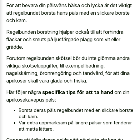
För att bevara din pälsväns hälsa och lycka är det viktigt
att regelbundet borsta hans päls med en slickare borste
och kam.
Regelbunden borstning hjälper också till att förhindra
fläckar och smuts på ljusfärgade plagg som vit eller
grädde.
Förutom regelbunden skötsel bör du inte glömma andra
viktiga skötseluppgifter, till exempel badning,
nagelskärning, öronrengöring och tandvård, för att dina
aprikoser skall vara glada och friska.
Här följer några
specifika tips för att ta hand
om din
aprikosakavapus päls:
Borsta deras päls regelbundet med en slickare borste
och kam.
Var extra uppmärksam på längre pälsar som tenderar
att matta lättare.
Genom att följa dessa enkla sätt att sköta sig kan du