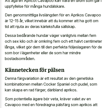
Att äga en Apricot Cavapoo kan vara en dröm som går i
uppfyllelse för många hundälskare.
Den genomsnittliga livslängden för en Aprikos Cavapoo
är 12-15 år, vilket innebär att du kommer att ha gott om
tid att njuta av deras kärleksfulla sällskap.
Dessa bedårande hundar väger vanligtvis mellan fem
och sex kilo och är omkring fem och ett halvt centimeter
långa, vilket gör dem till den perfekta följeslagaren för de
som bor i lägenheter eller de som har mindre
bostadsområden.
Kännetecken för pälsen
Denna färgvariation är ett resultat av den genetiska
kombinationen mellan Cocker Spaniel och pudel, som
kan skapa en rad färger, däribland aprikos.
Som potentiella ägare bör veta, kräver valet av en
Cavapoo med en föredragna pälsfärg som aprikos att