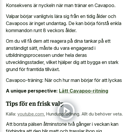
Konsekvens är nyckeln när man tränar en Cavapoo.
Valpar börjar vanligtvis lära sig från en tidig ålder och
Cavapoos är inget undantag. De kan börja förstå enkla
kommandon runt 8 veckors ålder.
Om du vill få dem att reagera på dina tankar på ett
anständigt sätt, måste du vara engagerad i
utbildningsprocessen under hela deras
utvecklingsstadier, vilket hjälper dig att bygga en stark
grund för framtida tillväxt.
Cavapoo-träning: När och hur man börjar för att lyckas
A unique perspective:
Lätt Cavapoo-ritning
Tips för en frisk valp
Källa:
youtube.com
,
Hunduppfödning. Allt du behöver veta.
Att borsta pälsen åtminstone två gånger i veckan kan
förhindra att den blir matt och trasslar ihop sig.