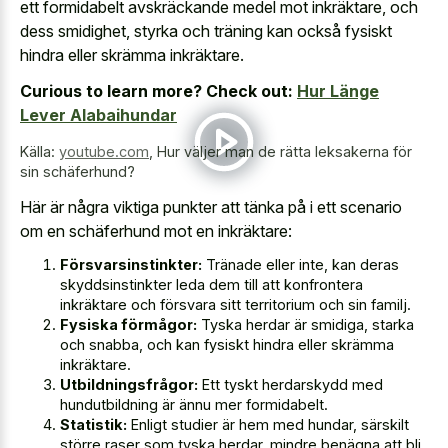
ett formidabelt avskräckande medel mot inkräktare, och
dess smidighet, styrka och träning kan också fysiskt
hindra eller skrämma inkräktare.
Curious to learn more? Check out:
Hur Länge
Lever Alabaihundar
Källa:
youtube.com
,
Hur väljer man de rätta leksakerna för
sin schäferhund?
Här är några viktiga punkter att tänka på i ett scenario
om en schäferhund mot en inkräktare:
Försvarsinstinkter:
Tränade eller inte, kan deras
skyddsinstinkter leda dem till att konfrontera
inkräktare och försvara sitt territorium och sin familj.
Fysiska förmågor:
Tyska herdar är smidiga, starka
och snabba, och kan fysiskt hindra eller skrämma
inkräktare.
Utbildningsfrågor:
Ett tyskt herdarskydd med
hundutbildning är ännu mer formidabelt.
Statistik:
Enligt studier är hem med hundar, särskilt
större raser som tyska herdar, mindre benägna att bli