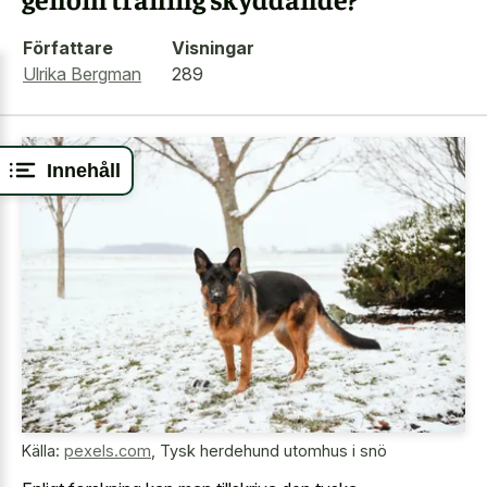
Författare
Visningar
Ulrika Bergman
289
Innehåll
Källa:
pexels.com
,
Tysk herdehund utomhus i snö