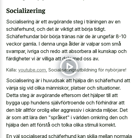
Socializering
Socialisering är ett avgörande steg i träningen av en
schäferhund, och det är viktigt att börja tidigt.
Schäferhundar bör börja tränas när de är ungefär 8-10
veckor gamla. I denna unga ålder är valpar som små
svampar, ivriga och redo att absorbera all kunskap och
färdigheter vi är villiga att dela med oss av.
Källa:
youtube.com
,
Socialiseringsutbildning för nybörjare!
Socialisering är i huvudsak att hjälpa din schäferhund att
vänja sig vid olika människor, platser och situationer.
Detta steg är avgörande eftersom det hjälper till att
bygga upp hundens självförtroende och förhindrar att
den blir alltför orolig eller aggressiv i okända miljöer. Det
är som att lära den "språket" i världen omkring den och
hjälpa den att förstå och tolka olika stimuli korrekt.
En väl socialiserad schäferhund kan skilja mellan normala