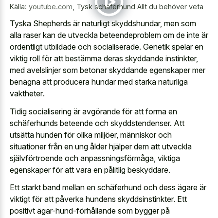
Källa:
youtube.com
,
Tysk schäferhund Allt du behöver veta
Tyska Shepherds är naturligt skyddshundar, men som
alla raser kan de utveckla beteendeproblem om de inte är
ordentligt utbildade och socialiserade. Genetik spelar en
viktig roll för att bestämma deras skyddande instinkter,
med avelslinjer som betonar skyddande egenskaper mer
benägna att
producera hundar med starka naturliga
vaktheter
.
Tidig socialisering är avgörande för att forma en
schäferhunds beteende och skyddstendenser. Att
utsätta hunden för olika miljöer, människor och
situationer från en ung ålder hjälper dem att utveckla
självförtroende och anpassningsförmåga, viktiga
egenskaper för att vara en pålitlig beskyddare.
Ett starkt band mellan en schäferhund och dess ägare är
viktigt för att påverka hundens skyddsinstinkter. Ett
positivt ägar-hund-förhållande som bygger på