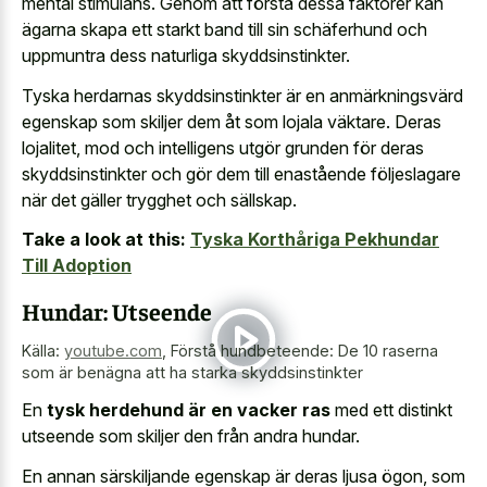
mental stimulans. Genom att förstå dessa faktorer kan
ägarna skapa ett starkt band till sin schäferhund och
uppmuntra dess naturliga skyddsinstinkter.
Tyska herdarnas skyddsinstinkter är en anmärkningsvärd
egenskap som skiljer dem åt som lojala väktare. Deras
lojalitet, mod och intelligens utgör grunden för deras
skyddsinstinkter och gör dem till enastående följeslagare
när det gäller trygghet och sällskap.
Take a look at this:
Tyska Korthåriga Pekhundar
Till Adoption
Hundar: Utseende
Källa:
youtube.com
,
Förstå hundbeteende: De 10 raserna
som är benägna att ha starka skyddsinstinkter
En
tysk herdehund är en vacker ras
med ett distinkt
utseende som skiljer den från andra hundar.
En annan särskiljande egenskap är deras ljusa ögon, som