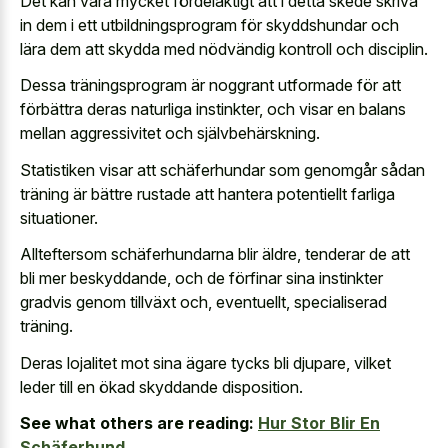
Det kan vara mycket fördelaktigt att i detta skede skriva
in dem i ett utbildningsprogram för skyddshundar och
lära dem att skydda med nödvändig kontroll och disciplin.
Dessa träningsprogram är noggrant utformade för att
förbättra deras naturliga instinkter, och visar en balans
mellan aggressivitet och självbehärskning.
Statistiken visar att schäferhundar som genomgår sådan
träning är bättre rustade att hantera potentiellt farliga
situationer.
Allteftersom schäferhundarna blir äldre, tenderar de att
bli mer beskyddande, och de förfinar sina instinkter
gradvis genom tillväxt och, eventuellt, specialiserad
träning.
Deras lojalitet mot sina ägare tycks bli djupare, vilket
leder till en ökad skyddande disposition.
See what others are reading:
Hur Stor Blir En
Schäferhund