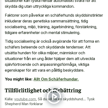
situationer kan tyska herdar automatiskt svara
för att
skydda dig utan uttryckliga kommandon.
Faktorer som påverkar en schäferhunds skyddsinstinkter
inkluderar deras genetiska sammansättning, tidig
socialisering, miljö, träning, ägarbindning, förstärkning,
tidigare erfarenheter och mental stimulering.
Tidig socialisering är också avgörande för att forma en
schäfers beteende och skyddande tendenser. Att
utsätta hunden för olika miljöer, människor och
situationer från en ung ålder hjälper dem att utveckla
självförtroende och anpassningsförmåga, viktiga
egenskaper för att vara en pålitlig beskyddare.
You might like:
Allt Om Schäferhundar.
Tillförlitlighet och förbättring
Källa:
youtube.com
,
Så du vill ha en skyddshund... Tysk
Shepherd Man förklarar