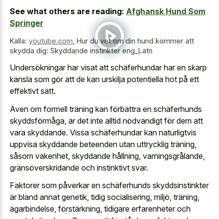
See what others are reading:
Afghansk Hund Som
Springer
Källa:
youtube.com
,
Hur du vet om din hund kommer att
skydda dig: Skyddande instinkter eng_Latn
Undersökningar har visat att schäferhundar har en skarp
känsla som gör att de kan urskilja potentiella hot på ett
effektivt sätt.
Även om formell träning kan förbättra en schäferhunds
skyddsförmåga, är det inte alltid nödvändigt för dem att
vara skyddande. Vissa schäferhundar kan naturligtvis
uppvisa skyddande beteenden utan uttrycklig träning,
såsom vakenhet, skyddande hållning, varningsgrålande,
gränsöverskridande och instinktivt svar.
Faktorer som påverkar en schäferhunds skyddsinstinkter
är bland annat genetik, tidig socialisering, miljö, träning,
ägarbindelse, förstärkning, tidigare erfarenheter och