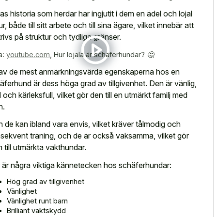
as historia som herdar har ingjutit i dem en ädel och lojal
r, både till sitt arbete och till sina ägare, vilket innebär att
trivs på struktur och tydliga gränser.
a:
youtube.com
,
Hur lojala är schäferhundar? 🤔
av de mest anmärkningsvärda egenskaperna hos en
äferhund är dess höga grad av tillgivenhet. Den är vänlig,
d och kärleksfull, vilket gör den till en utmärkt familj med
n.
 de kan ibland vara envis, vilket kräver tålmodig och
sekvent träning, och de är också vaksamma, vilket gör
 till utmärkta vakthundar.
 är några viktiga kännetecken hos schäferhundar:
Hög grad av tillgivenhet
Vänlighet
Vänlighet runt barn
Brilliant vaktskydd