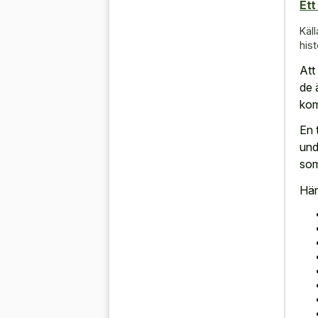
Ett
Käll
hist
Att
de 
kom
En 
und
som
Här