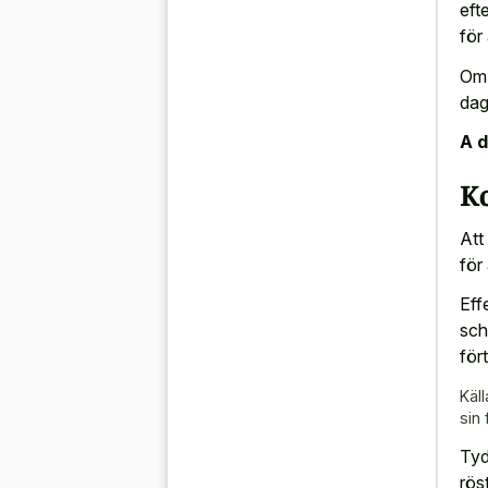
eft
för
Om 
dag
A d
K
Att
för
Eff
sch
för
Käll
sin 
Tyd
rös