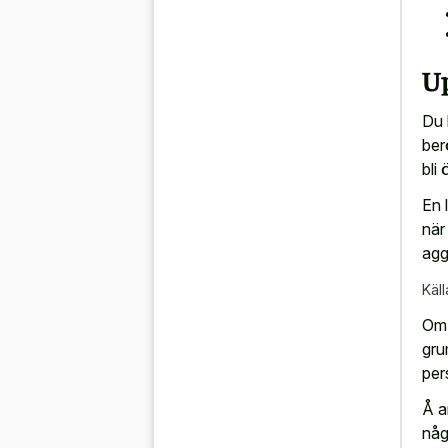
Up
Du 
ber
bli
En 
när
aggr
Käll
Om 
gru
per
Å a
någ