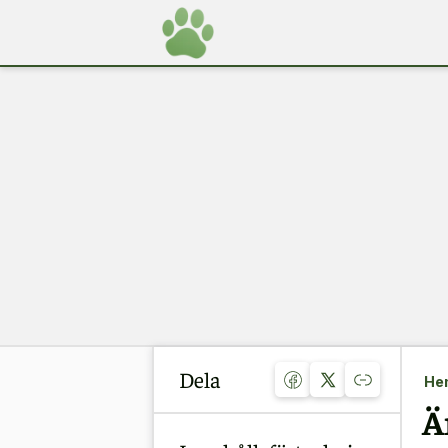
Dela
He
Ä