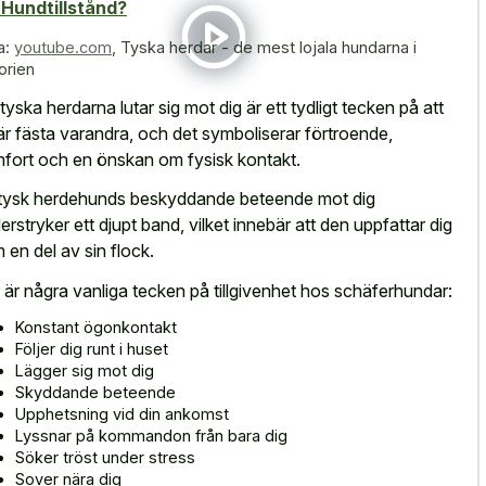
 Hundtillstånd?
a:
youtube.com
,
Tyska herdar - de mest lojala hundarna i
orien
 tyska herdarna lutar sig mot dig är ett tydligt tecken på att
är fästa varandra, och det symboliserar förtroende,
fort och en önskan om fysisk kontakt.
tysk herdehunds beskyddande beteende mot dig
erstryker ett djupt band, vilket innebär att den uppfattar dig
 en del av sin flock.
 är några vanliga tecken på tillgivenhet hos schäferhundar:
Konstant ögonkontakt
Följer dig runt i huset
Lägger sig mot dig
Skyddande beteende
Upphetsning vid din ankomst
Lyssnar på kommandon från bara dig
Söker tröst under stress
Sover nära dig