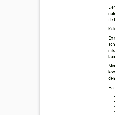
Der
natu
de 
Käll
En 
sch
mil
bar
Men
kon
dem
Här