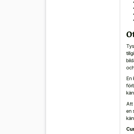
Ot
Tys
til
bil
och
En 
för
kän
Att 
en 
kän
Cur