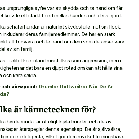
as ursprungliga syfte var att skydda och ta hand om får,
ket krävde ett starkt band mellan hunden och dess hjord.
ka schäferhundar är naturligt skyddsfulla mot sin flock,
 inkluderar deras familjemedlemmar. De har en stark
tinkt att försvara och ta hand om dem som de anser vara
el av sin familj.
as lojalitet kan ibland misstolkas som aggression, men i
kligheten är det bara en djupt rotad önskan att hålla sina
a och kära säkra.
resh viewpoint:
Grumlar Rottweilrar När De Är
ada?
lka är kännetecknen för?
ka herdehundar är otroligt lojala hundar, och deras
nskaper återspeglar denna egenskap. De är självsäkra,
iga och intelligenta, vilket gör dem mycket träningsbara.