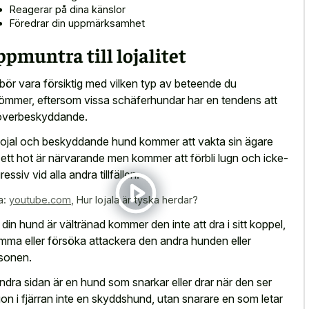
Reagerar på dina känslor
Föredrar din uppmärksamhet
pmuntra till lojalitet
bör vara försiktig med vilken typ av beteende du
ömmer, eftersom vissa schäferhundar har en tendens att
 överbeskyddande.
lojal och beskyddande hund kommer att vakta sin ägare
 ett hot är närvarande men kommer att förbli lugn och icke-
essiv vid alla andra tillfällen.
a:
youtube.com
,
Hur lojala är tyska herdar?
din hund är vältränad kommer den inte att dra i sitt koppel,
mma eller försöka attackera den andra hunden eller
sonen.
ndra sidan är en hund som snarkar eller drar när den ser
on i fjärran inte en skyddshund, utan snarare en som letar