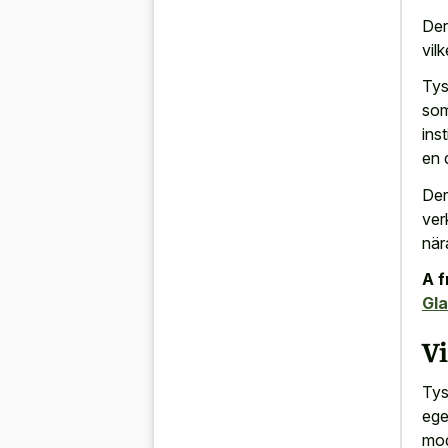
Der
vil
Tys
som
ins
en d
Der
ver
när
A f
Gl
Vi
Tys
ege
mod