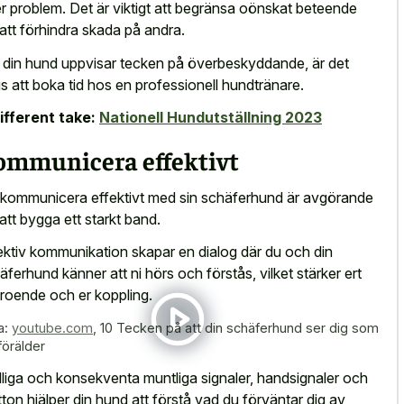
er problem. Det är viktigt att begränsa oönskat beteende
 att förhindra skada på andra.
din hund uppvisar tecken på överbeskyddande, är det
s att boka tid hos en professionell hundtränare.
ifferent take:
Nationell Hundutställning 2023
ommunicera effektivt
 kommunicera effektivt med sin schäferhund är avgörande
 att bygga ett starkt band.
ektiv kommunikation skapar en dialog där du och din
äferhund känner att ni hörs och förstås, vilket stärker ert
troende och er koppling.
a:
youtube.com
,
10 Tecken på att din schäferhund ser dig som
förälder
liga och konsekventa muntliga signaler, handsignaler och
tton hjälper din hund att förstå vad du förväntar dig av