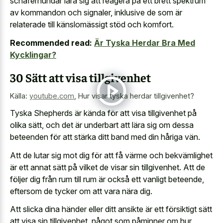
schäferhundar lära sig att reagera på ett brett spektrum
av kommandon och signaler, inklusive de som är
relaterade till känslomässigt stöd och komfort.
Recommended read:
Är Tyska Herdar Bra Med
Kycklingar?
30 Sätt att visa tillgivenhet
Källa:
youtube.com
,
Hur visar tyska herdar tillgivenhet?
Tyska Shepherds är kända för att visa tillgivenhet på
olika sätt, och det är underbart att lära sig om dessa
beteenden för att stärka ditt band med din håriga vän.
Att de lutar sig mot dig för att få värme och bekvämlighet
är ett annat sätt på vilket de visar sin tillgivenhet. Att de
följer dig från rum till rum är också ett vanligt beteende,
eftersom de tycker om att vara nära dig.
Att slicka dina händer eller ditt ansikte är ett försiktigt sätt
att visa sin tillgivenhet, något som påminner om hur