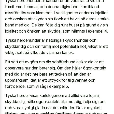
Tyska herdehundar är kända för att vara fästa vid sina
familjemedlemmar, och denna tillgivenhet kan ibland
missförstås som klamrhet. I verkligheten är deras lojalitet
och önskan att skydda sin flock ett bevis på deras starka
band med dig. De kan följa dig runt huset på grund av sin
lojalitet och önskan att skydda, som nämnts i exempel 4.
Tyska herdehundar är naturliga skyddshundar och
skyddar dig och din familj mot potentiella hot, vilket är ett
viktigt sätt på vilket de visar sin kärlek.
Ett sätt att avgöra om din schäferhund älskar dig är att
observera hur den beter sig. Om den håller ögonkontakt
med dig är det inte bara ett tecken på att den är
uppmärksam; det är ett uttryck för tillgivenhet och
förtroende, som vi såg i exempel 5.
Tyska herder visar kärlek genom att alltid vara lojala,
skydda dig, hålla ögonkontakt, lita mot dig, följa dig runt
och vara synligt glada när du anländer. De är mycket
tillgivna mot sina mänskliga familjemedlemmar och söker