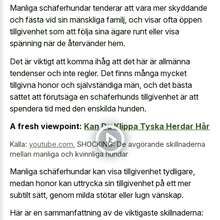
Manliga schäferhundar tenderar att vara mer skyddande
och fästa vid sin mänskliga familj, och visar ofta öppen
tillgivenhet som att följa sina ägare runt eller visa
spänning när de återvänder hem.
Det är viktigt att komma ihåg att det här är allmänna
tendenser och inte regler. Det finns många mycket
tillgivna honor och självständiga män, och det bästa
sättet att förutsäga en schäferhunds tillgivenhet är att
spendera tid med den enskilda hunden.
A fresh viewpoint:
Kan Du Klippa Tyska Herdar Hår
Källa:
youtube.com
,
SHOCKING: De avgörande skillnaderna
mellan manliga och kvinnliga hundar
Manliga schäferhundar kan visa tillgivenhet tydligare,
medan honor kan uttrycka sin tillgivenhet på ett mer
subtilt sätt, genom milda stötar eller lugn vänskap.
Här är en sammanfattning av de viktigaste skillnaderna: