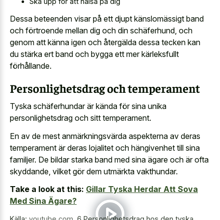
Ska upp för att hälsa på dig
Dessa beteenden visar på ett djupt känslomässigt band
och förtroende mellan dig och din schäferhund, och
genom att känna igen och återgälda dessa tecken kan
du stärka ert band och bygga ett mer kärleksfullt
förhållande.
Personlighetsdrag och temperament
Tyska schäferhundar är kända för sina unika
personlighetsdrag och sitt temperament.
En av de mest anmärkningsvärda aspekterna av deras
temperament är deras lojalitet och hängivenhet till sina
familjer. De bildar starka band med sina ägare och är ofta
skyddande, vilket gör dem utmärkta vakthundar.
Take a look at this:
Gillar Tyska Herdar Att Sova
Med Sina Ägare?
Källa:
youtube.com
,
6 Personlighetsdrag hos den tyska