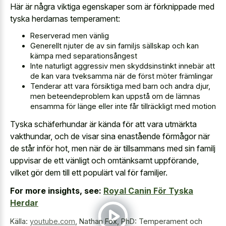
Här är några viktiga egenskaper som är förknippade med
tyska herdarnas temperament:
Reserverad men vänlig
Generellt njuter de av sin familjs sällskap och kan
kämpa med separationsångest
Inte naturligt aggressiv men skyddsinstinkt innebär att
de kan vara tveksamma när de först möter främlingar
Tenderar att vara försiktiga med barn och andra djur,
men beteendeproblem kan uppstå om de lämnas
ensamma för länge eller inte får tillräckligt med motion
Tyska schäferhundar är kända för att vara utmärkta
vakthundar, och de visar sina enastående förmågor när
de står inför hot, men när de är tillsammans med sin familj
uppvisar de ett vänligt och omtänksamt uppförande,
vilket gör dem till ett populärt val för familjer.
For more insights, see:
Royal Canin För Tyska
Herdar
Källa:
youtube.com
,
Nathan Fox, PhD: Temperament och