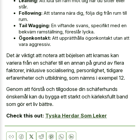
Leaning:
Att luta sin ram mot dig när du sitter eller
står.
Following:
Att stanna nära dig, följa dig från rum till
rum.
Tail Wagging:
En viftande svans, specifikt med en
bekväm ramställning, föreslår lycka.
Ögonkontakt:
Att upprätthålla ögonkontakt utan att
vara aggressiv.
Det är viktigt att notera att böjelsen att kramas kan
variera från en schäfer till en annan på grund av flera
faktorer, inklusive socialisering, personlighet, tidigare
erfarenheter och utbildning, som nämns i exempel 12.
Genom att förstå och tillgodose din schäferhunds
önskemål kan du bygga ett starkt och kärleksfullt band
som gör ert liv bättre.
Check this out:
Tyska Herdar Som Leker