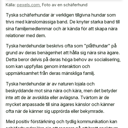
Källa:
pexels.com
,
Foto av en schäferhund
Tyska schäferhundar är verkligen tillgivna hundar som
trivs med känslomässiga band. De knyter starka band till
sina familjemedlemmar och är kända för att skapa nära
relationer med dem.
Tyska herdehundar beskrivs ofta som "plåthundar" på
grund av deras benägenhet att hålla sig nära sina ägare.
Detta beror delvis på deras höga behov av socialisering,
som kan uppfyllas genom interaktion och
uppmärksamhet från deras mänskliga familj.
Tyska herdehundar är av naturen lojala och
beskyddande mot sina nära och kära, men det betyder
inte att de är avskilda eller avlägsna. Tvärtom är de
mycket anpassade till sina ägares känslor och känner
ofta när de känner sig upprörda eller bekymrade.
Med positiv förstärkning och tydlig kommunikation kan