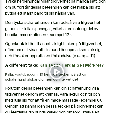
Tyska herdehundar visar tillgivenhet på många sätt, och
om du förstår dessa beteenden kan det hjälpa dig att
bygga ett starkt band till din håriga vän.
Den tyska schäferhunden kan också
visa tillgivenhet
genom lekfulla nippningar
, vilket är en naturlig del av
hundkommunikationen (exempel 13).
Ögonkontakt är ett annat viktigt tecken på tillgivenhet,
eftersom det visar att din hund är uppmärksam på dig
och försöker upprätta en förbindelse (exempel 11).
A different take:
Kan Tyska Herdar Se I Mörkret?
Källa:
youtube.com
,
10 hemliga tecken på att din
schäferhund älskar dig men du inte vet det
Förutom dessa beteenden kan din schäferhund visa
tillgivenhet genom att kramas, vara lekfull och till och
med rulla sig för att få en mage massage (exempel 6).
Genom att känna igen dessa tecken på tillgivenhet kan
du återgälda din hunds kärlek och omsorg, stärka ert