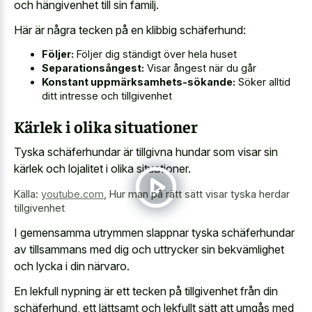
och hängivenhet till sin familj.
Här är några tecken på en klibbig schäferhund:
Följer:
Följer dig ständigt över hela huset
Separationsångest:
Visar ångest när du går
Konstant uppmärksamhets-sökande:
Söker alltid
ditt intresse och tillgivenhet
Kärlek i olika situationer
Tyska schäferhundar är tillgivna hundar som visar sin
kärlek och lojalitet i olika situationer.
Källa:
youtube.com
,
Hur man på rätt sätt visar tyska herdar
tillgivenhet
I gemensamma utrymmen slappnar tyska schäferhundar
av tillsammans med dig och uttrycker sin bekvämlighet
och lycka i din närvaro.
En lekfull nypning är ett tecken på tillgivenhet från din
schäferhund, ett lättsamt och lekfullt sätt att umgås med