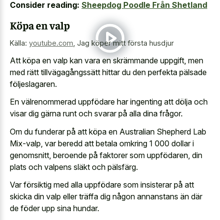
Consider reading:
Sheepdog Poodle Från Shetland
Köpa en valp
Källa:
youtube.com
,
Jag köper mitt första husdjur
Att köpa en valp kan vara en skrämmande uppgift, men
med rätt tillvägagångssätt hittar du den perfekta pälsade
följeslagaren.
En välrenommerad uppfödare har ingenting att dölja och
visar dig gärna runt och svarar på alla dina frågor.
Om du funderar på att köpa en Australian Shepherd Lab
Mix-valp, var beredd att betala omkring 1 000 dollar i
genomsnitt, beroende på faktorer som uppfödaren, din
plats och valpens släkt och pälsfärg.
Var försiktig med alla uppfödare som insisterar på att
skicka din valp eller träffa dig någon annanstans än där
de föder upp sina hundar.