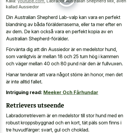
Källa:
youtube.com
,
Labrador Australian Shepherd Mix, även
kallad Aussiedor
Din Australian Shepherd Lab-valp kan vara en perfekt
blandning av båda förälderraserna, eller ta mer efter en
av dem. De kan också vara en perfekt kopia av en
Australian Shepherd-förälder.
Förvänta dig att din Aussiedor är en medelstor hund,
som vanligtvis är mellan 18 och 25 tum hög i kammen
och väger mellan 40 och 80 pund när den är fullvuxen.
Hanar tenderar att vara något större än honor, men det
är inte alltid fallet.
Intriguing read:
Meeker Och Fårhundar
Retrievers utseende
Labradorretrievern är en medelstor till stor hund med en
robust kroppsbyggnad och en kort, tät päls som finns i
tre huvudfärger: svart, gul och choklad.