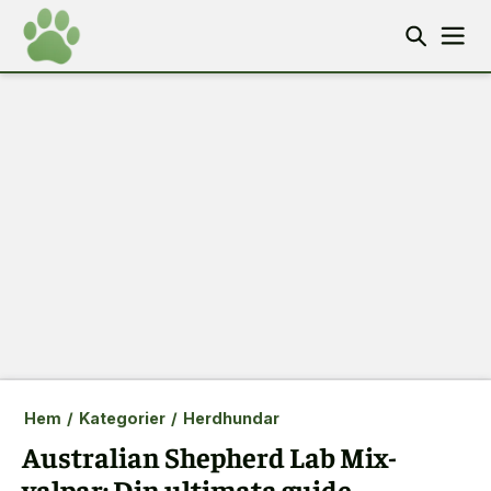
Hem
/
Kategorier
/
Herdhundar
Australian Shepherd Lab Mix-
valpar: Din ultimata guide