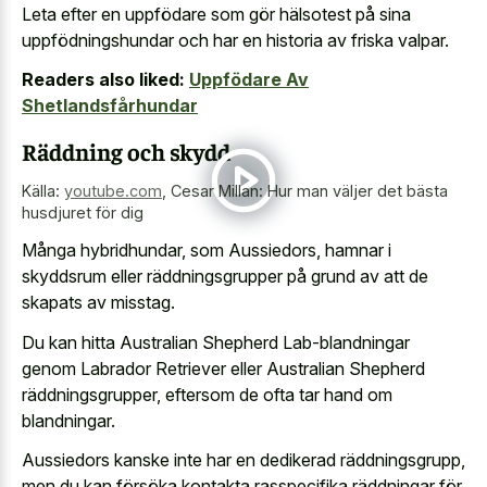
Leta efter en uppfödare som gör hälsotest på sina
uppfödningshundar och har en historia av friska valpar.
Readers also liked:
Uppfödare Av
Shetlandsfårhundar
Räddning och skydd
Källa:
youtube.com
,
Cesar Millan: Hur man väljer det bästa
husdjuret för dig
Många hybridhundar, som Aussiedors, hamnar i
skyddsrum eller räddningsgrupper på grund av att de
skapats av misstag.
Du kan hitta Australian Shepherd Lab-blandningar
genom Labrador Retriever eller Australian Shepherd
räddningsgrupper, eftersom de ofta tar hand om
blandningar.
Aussiedors kanske inte har en dedikerad räddningsgrupp,
men du kan försöka kontakta rasspecifika räddningar för