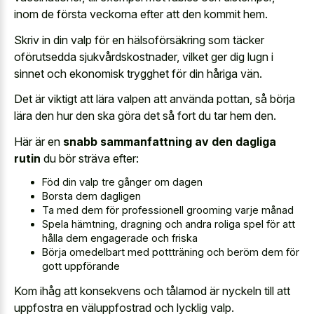
inom de första veckorna efter att den kommit hem.
Skriv in din valp för en hälsoförsäkring som täcker
oförutsedda sjukvårdskostnader, vilket ger dig lugn i
sinnet och ekonomisk trygghet för din håriga vän.
Det är viktigt att lära valpen att använda pottan, så börja
lära den hur den ska göra det så fort du tar hem den.
Här är en
snabb sammanfattning av den dagliga
rutin
du bör sträva efter:
Föd din valp tre gånger om dagen
Borsta dem dagligen
Ta med dem för professionell grooming varje månad
Spela hämtning, dragning och andra roliga spel för att
hålla dem engagerade och friska
Börja omedelbart med pottträning och beröm dem för
gott uppförande
Kom ihåg att konsekvens och tålamod är nyckeln till att
uppfostra en väluppfostrad och lycklig valp.