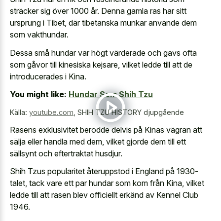
sträcker sig över 1000 år. Denna gamla ras har sitt
ursprung i Tibet, där tibetanska munkar använde dem
som vakthundar.
Dessa små hundar var högt värderade och gavs ofta
som gåvor till kinesiska kejsare, vilket ledde till att de
introducerades i Kina.
You might like:
Hundar Som Shih Tzu
Källa:
youtube.com
,
SHIH TZU HISTORY djupgående
Rasens exklusivitet berodde delvis på Kinas vägran att
sälja eller handla med dem, vilket gjorde dem till ett
sällsynt och eftertraktat husdjur.
Shih Tzus popularitet återuppstod i England på 1930-
talet, tack vare ett par hundar som kom från Kina, vilket
ledde till att rasen blev officiellt erkänd av Kennel Club
1946.