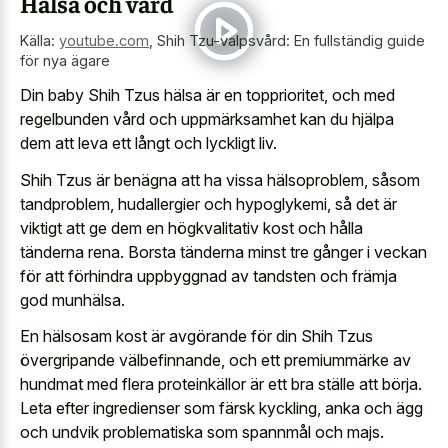
Hälsa och vård
Källa:
youtube.com
,
Shih Tzu-valpsvård: En fullständig guide
för nya ägare
Din baby Shih Tzus hälsa är en topprioritet, och med
regelbunden vård och uppmärksamhet kan du hjälpa
dem att leva ett långt och lyckligt liv.
Shih Tzus är benägna att ha vissa hälsoproblem, såsom
tandproblem, hudallergier och hypoglykemi, så det är
viktigt att ge dem en högkvalitativ kost och hålla
tänderna rena. Borsta tänderna minst tre gånger i veckan
för att förhindra uppbyggnad av tandsten och främja
god munhälsa.
En hälsosam kost är avgörande för din Shih Tzus
övergripande välbefinnande, och ett premiummärke av
hundmat med flera proteinkällor är ett bra ställe att börja.
Leta efter ingredienser som färsk kyckling, anka och ägg
och undvik problematiska som spannmål och majs.