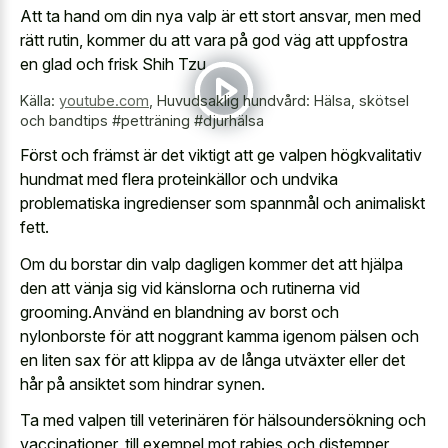
Att
ta hand om din nya valp
är ett stort ansvar, men med
rätt rutin, kommer du att vara på god väg att uppfostra
en glad och frisk Shih Tzu.
Källa:
youtube.com
,
Huvudsaklig hundvård: Hälsa, skötsel
och bandtips #petträning #djurhälsa
Först och främst är det viktigt att ge valpen högkvalitativ
hundmat med flera proteinkällor och undvika
problematiska ingredienser som spannmål och animaliskt
fett.
Om du borstar din valp dagligen kommer det att hjälpa
den att vänja sig vid känslorna och rutinerna vid
grooming.Använd en blandning av borst och
nylonborste för att noggrant kamma igenom pälsen och
en liten sax för att klippa av de långa utväxter eller det
hår på ansiktet som hindrar synen.
Ta med valpen till veterinären för hälsoundersökning och
vaccinationer, till exempel mot rabies och distemper,