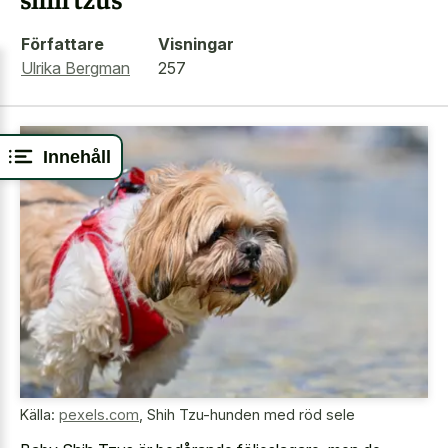
Författare
Visningar
Ulrika Bergman
257
Innehåll
Källa:
pexels.com
,
Shih Tzu-hunden med röd sele