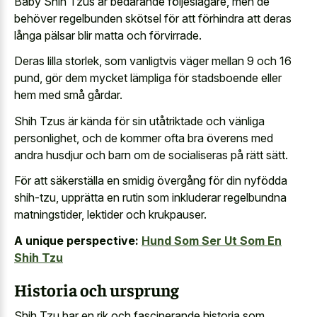
Baby Shih Tzus är bedårande följeslagare, men de
behöver regelbunden skötsel för att förhindra att deras
långa pälsar blir matta och förvirrade.
Deras lilla storlek, som vanligtvis väger mellan 9 och 16
pund, gör dem mycket lämpliga för stadsboende eller
hem med små gårdar.
Shih Tzus är kända för sin utåtriktade och vänliga
personlighet, och de kommer ofta bra överens med
andra husdjur och barn om de socialiseras på rätt sätt.
För att säkerställa en smidig övergång för din nyfödda
shih-tzu, upprätta en rutin som inkluderar regelbundna
matningstider, lektider och krukpauser.
A unique perspective:
Hund Som Ser Ut Som En
Shih Tzu
Historia och ursprung
Shih Tzu har en rik och fascinerande historia som