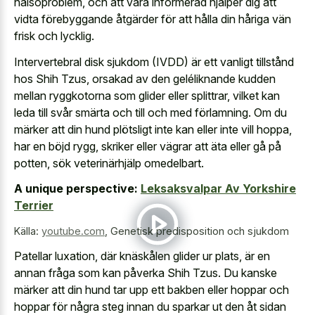
hälsoproblem, och att vara informerad hjälper dig att
vidta förebyggande åtgärder för att hålla din håriga vän
frisk och lycklig.
Intervertebral disk sjukdom (IVDD) är ett vanligt tillstånd
hos Shih Tzus, orsakad av den geléliknande kudden
mellan ryggkotorna som glider eller splittrar, vilket kan
leda till svår smärta och till och med förlamning. Om du
märker att din hund plötsligt inte kan eller inte vill hoppa,
har en böjd rygg, skriker eller vägrar att äta eller gå på
potten, sök veterinärhjälp omedelbart.
A unique perspective:
Leksaksvalpar Av Yorkshire
Terrier
Källa:
youtube.com
,
Genetisk predisposition och sjukdom
Patellar luxation, där knäskålen glider ur plats, är en
annan fråga som kan påverka Shih Tzus. Du kanske
märker att din hund tar upp ett bakben eller hoppar och
hoppar för några steg innan du sparkar ut den åt sidan