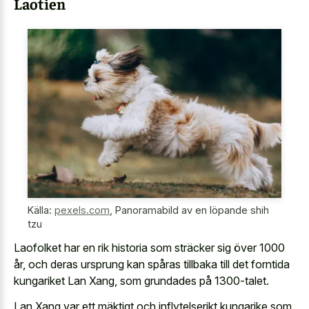
Laotien
Källa:
pexels.com
,
Panoramabild av en löpande shih
tzu
Laofolket har en rik historia som sträcker sig över 1000
år, och deras ursprung kan spåras tillbaka till det forntida
kungariket Lan Xang, som grundades på 1300-talet.
Lan Xang var ett mäktigt och inflytelserikt kungarike som