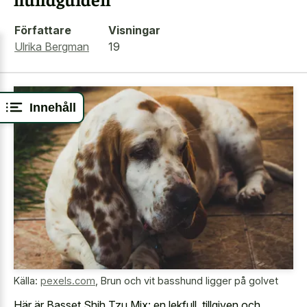
Författare
Visningar
Ulrika Bergman
19
Innehåll
Källa:
pexels.com
,
Brun och vit basshund ligger på golvet
Här är Basset Shih Tzu Mix: en lekfull, tillgiven och