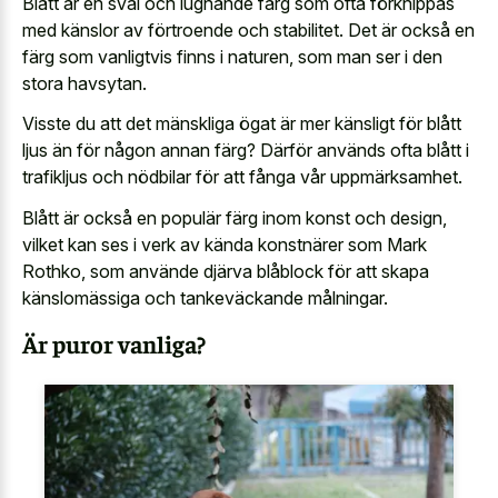
Blått är en sval och lugnande färg som ofta förknippas
med känslor av förtroende och stabilitet. Det är också en
färg som vanligtvis finns i naturen, som man ser i den
stora havsytan.
Visste du att det mänskliga ögat är mer känsligt för blått
ljus än för någon annan färg? Därför används ofta blått i
trafikljus och nödbilar för att fånga vår uppmärksamhet.
Blått är också en populär färg inom konst och design,
vilket kan ses i verk av kända konstnärer som Mark
Rothko, som använde djärva blåblock för att skapa
känslomässiga och tankeväckande målningar.
Är puror vanliga?