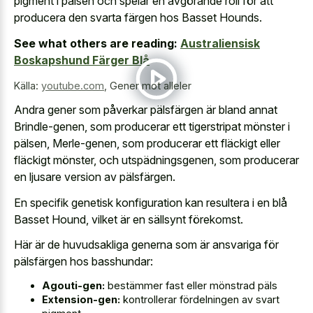
pigment i pälsen och spelar en avgörande roll för att
producera den svarta färgen hos Basset Hounds.
See what others are reading:
Australiensisk
Boskapshund Färger Blå
Källa:
youtube.com
,
Gener mot alleler
Andra gener som påverkar pälsfärgen är bland annat
Brindle-genen, som producerar ett tigerstripat mönster i
pälsen, Merle-genen, som producerar ett fläckigt eller
fläckigt mönster, och utspädningsgenen, som producerar
en ljusare version av pälsfärgen.
En specifik genetisk konfiguration kan resultera i en blå
Basset Hound, vilket är en sällsynt förekomst.
Här är de huvudsakliga generna som är ansvariga för
pälsfärgen hos basshundar:
Agouti-gen:
bestämmer fast eller mönstrad päls
Extension-gen:
kontrollerar fördelningen av svart