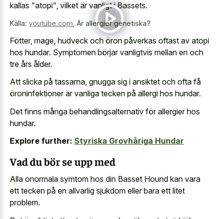
kallas "atopi", vilket är vanligt i Bassets.
Källa:
youtube.com
,
Är allergier genetiska?
Fötter, mage, hudveck och öron påverkas oftast av atopi
hos hundar. Symptomen börjar vanligtvis mellan en och
tre års ålder.
Att slicka på tassarna, gnugga sig i ansiktet och ofta få
öroninfektioner är vanliga tecken på allergi hos hundar.
Det finns många behandlingsalternativ för allergier hos
hundar.
Explore further:
Styriska Grovhåriga Hundar
Vad du bör se upp med
Alla onormala symtom hos din Basset Hound kan vara
ett tecken på en allvarlig sjukdom eller bara ett litet
problem.