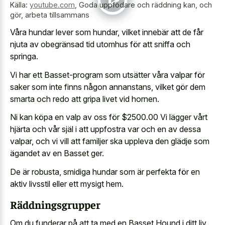
Källa:
youtube.com
,
Goda uppfödare och räddning kan, och
gör, arbeta tillsammans
Våra hundar lever som hundar, vilket innebär att de får
njuta av obegränsad tid utomhus för att sniffa och
springa.
Vi har ett Basset-program som utsätter våra valpar för
saker som inte finns någon annanstans, vilket gör dem
smarta och redo att gripa livet vid hornen.
Ni kan köpa en valp av oss för $2500.00 Vi lägger vårt
hjärta och vår själ i att uppfostra var och en av dessa
valpar, och vi vill att familjer ska uppleva den glädje som
ägandet av en Basset ger.
De är robusta, smidiga hundar som är perfekta för en
aktiv livsstil eller ett mysigt hem
.
Räddningsgrupper
Om du funderar på att ta med en Basset Hound i ditt liv,