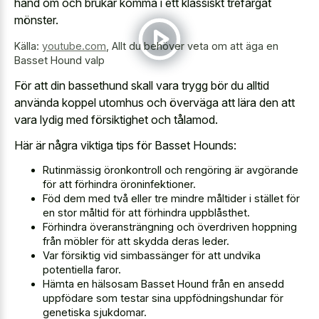
hand om och brukar komma i ett klassiskt trefärgat
mönster.
Källa:
youtube.com
,
Allt du behöver veta om att äga en
Basset Hound valp
För att din bassethund skall vara trygg bör du alltid
använda koppel utomhus och överväga att lära den att
vara lydig med försiktighet och tålamod.
Här är några viktiga tips för Basset Hounds:
Rutinmässig öronkontroll och rengöring är avgörande
för att förhindra öroninfektioner.
Föd dem med två eller tre mindre måltider i stället för
en stor måltid för att förhindra uppblåsthet.
Förhindra överansträngning och överdriven hoppning
från möbler för att skydda deras leder.
Var försiktig vid simbassänger för att undvika
potentiella faror.
Hämta en hälsosam Basset Hound från en ansedd
uppfödare som testar sina uppfödningshundar för
genetiska sjukdomar.