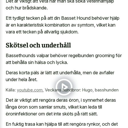
Det är viktigt att veta när man ska söka veterinärhjälp
och hur brådskande.
Ett tydligt tecken på att din Basset Hound behöver hjälp
är en karakteristisk kombination av symtom, vilket kan
vara ett tecken på allvarlig sjukdom.
Skötsel och underhåll
Bassethounds valpar behöver regelbunden grooming för
att behålla sin hälsa och lycka.
Deras korta päls är lätt att underhålla, men de avfaller
under hela året.
Källa:
youtube.com
,
Veckans hundbror: Hugo, basshunden
Det är viktigt att rengöra deras öron, i synnerhet deras
långa öron som samlar smuts, vilket kan leda till
öroninfektioner om det inte sköts på rätt sätt.
En fuktig trasa kan hjälpa till att rengöra rynkor, och det