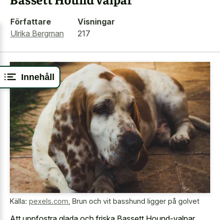
Författare
Visningar
Ulrika Bergman
217
Innehåll
Källa:
pexels.com
,
Brun och vit basshund ligger på golvet
Att uppfostra glada och friska Bassett Hound-valpar