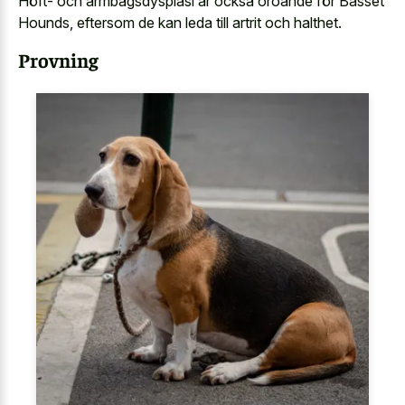
Höft- och armbågsdysplasi är också oroande för Basset
Hounds, eftersom de kan leda till artrit och halthet.
Provning