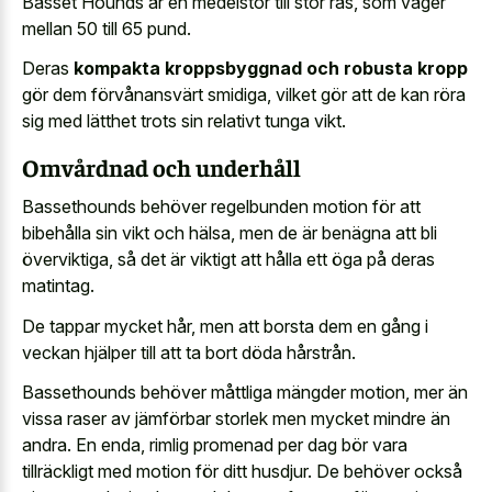
Basset Hounds är en medelstor till stor ras, som väger
mellan 50 till 65 pund.
Deras
kompakta kroppsbyggnad och robusta kropp
gör dem förvånansvärt smidiga, vilket gör att de kan röra
sig med lätthet trots sin relativt tunga vikt.
Omvårdnad och underhåll
Bassethounds behöver regelbunden motion för att
bibehålla sin vikt och hälsa, men de är benägna att bli
överviktiga, så det är viktigt att hålla ett öga på deras
matintag.
De tappar mycket hår, men att borsta dem en gång i
veckan hjälper till att ta bort döda hårstrån.
Bassethounds behöver måttliga mängder motion, mer än
vissa raser av jämförbar storlek men mycket mindre än
andra. En enda, rimlig promenad per dag bör vara
tillräckligt med motion för ditt husdjur. De behöver också