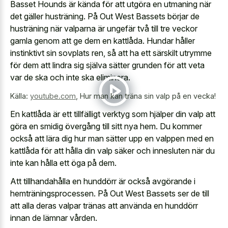
Basset Hounds är kända för att utgöra en utmaning när
det gäller husträning. På Out West Bassets börjar de
husträning när valparna är ungefär två till tre veckor
gamla genom att ge dem en kattlåda. Hundar håller
instinktivt sin sovplats ren, så att ha ett särskilt utrymme
för dem att lindra sig själva sätter grunden för att veta
var de ska och inte ska eliminera.
Källa:
youtube.com
,
Hur man kan träna sin valp på en vecka!
En kattlåda är ett tillfälligt verktyg som hjälper din valp att
göra en smidig övergång till sitt nya hem. Du kommer
också att lära dig hur man sätter upp en valppen med en
kattlåda för att hålla din valp säker och innesluten när du
inte kan hålla ett öga på dem.
Att tillhandahålla en hunddörr är också avgörande i
hemträningsprocessen. På Out West Bassets ser de till
att alla deras valpar tränas att använda en hunddörr
innan de lämnar vården.