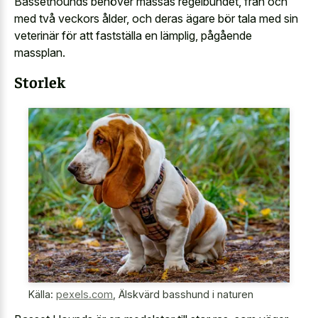
Bassethounds behöver massas regelbundet, från och
med två veckors ålder, och deras ägare bör tala med sin
veterinär för att fastställa en lämplig, pågående
massplan.
Storlek
Källa:
pexels.com
,
Älskvärd basshund i naturen