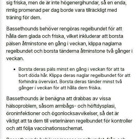
sig friska, men de är inte högenergihundar, så en enda,
rimlig promenad per dag borde vara tillräckligt med
träning för dem.
Bassethounds behöver rengöras regelbundet för att
hålla dem glada och friska, vilket inkluderar att borsta
pälsen åtminstone en gång i veckan, klippa naglarna
regelbundet och borsta tänderna åtminstone två gånger i
veckan.
Borsta deras päls minst en gång i veckan för att ta
bort döda hår. Klippa deras naglar regelbundet för att
förhindra överväxt. Borsta deras tänder minst två
gånger i veckan för att hålla dem friska.
Bassethounds är benägna att drabbas av vissa
hälsoproblem, såsom armbågs- och höftdysplasi,
öroninfektioner och ögonlocksavvikelser, så det är
viktigt att ta dem till veterinären regelbundet för kontroller
och att följa vaccinationsschemat.