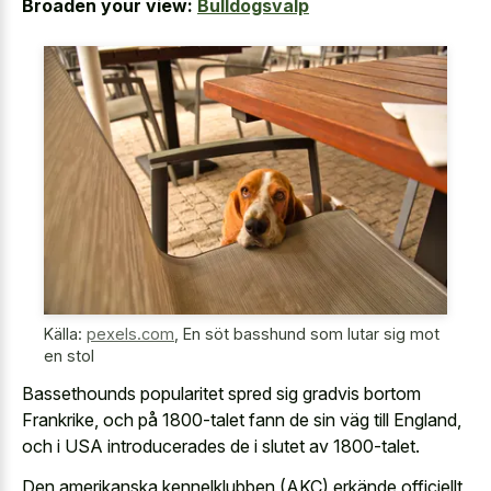
Broaden your view:
Bulldogsvalp
Källa:
pexels.com
,
En söt basshund som lutar sig mot
en stol
Bassethounds popularitet spred sig gradvis bortom
Frankrike, och på 1800-talet fann de sin väg till England,
och i USA introducerades de i slutet av 1800-talet.
Den amerikanska kennelklubben (AKC) erkände officiellt