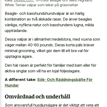
Källa:
pexels.com
,
Tri-color Beagle och West Highland
White Terrier valpar som leker på gräsmattan
Beagle- och basshundshundvalpar är en härlig
kombination av två älskade raser. De ärver beagles
vänliga, nyfikna natur och basshundens lugna, milda
uppträdande.
Dessa valpar är i allmänhet medelstora, med vuxna som
väger mellan 40-60 pounds. Deras korta päls kräver
minimal grooming, vilket gör dem till ett bra val för
upptagna ägare.
Den här rasen är perfekt för familjer med barn eller för
aktiva singlar som vill ha en lojal följeslagare.
A different take:
Sök- Och Räddningsbälte För
Hundar
Omvårdnad och underhåll
Som ansvarsfull husdjursägare är det viktigt att veta att