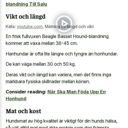
blandning Till Salu
Vikt och längd
Källa:
youtube.com
,
Mätning av längd och vikt
En frisk fullvuxen Beagle Basset Hound-blandning
kommer att växa mellan 36-45 cm.
Hanhundar är ofta lite längre och tyngre än honhundar.
De kan väga mellan 30 och 50 kg.
Deras vikt och längd kan variera, men det finns inga
märkbara fysiska skillnader mellan könen.
Consider reading:
När Ska Man Föda Upp En
Honhund
Mat och kost
Hundsmat av hög kvalitet är viktigt för din hunds hälsa,
så välj alltid mat med äkta protein som den främsta