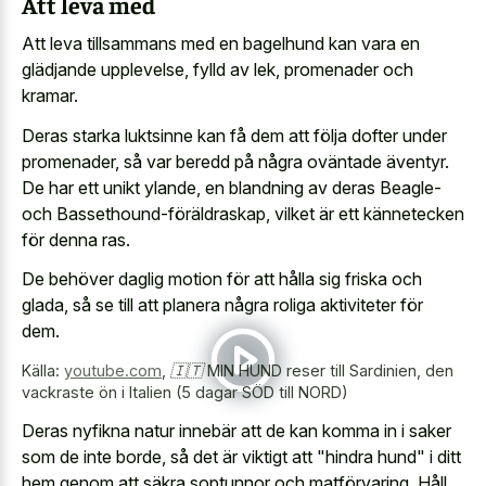
Att leva med
Att leva tillsammans med en bagelhund kan vara en
glädjande upplevelse, fylld av lek, promenader och
kramar.
Deras starka luktsinne kan få dem att följa dofter under
promenader, så var beredd på några oväntade äventyr.
De har ett unikt ylande, en blandning av deras Beagle-
och Bassethound-föräldraskap, vilket är ett kännetecken
för denna ras.
De behöver daglig motion för att hålla sig friska och
glada, så se till att planera några roliga aktiviteter för
dem.
Källa:
youtube.com
,
🇮🇹 MIN HUND reser till Sardinien, den
vackraste ön i Italien (5 dagar SÖD till NORD)
Deras nyfikna natur innebär att de kan komma in i saker
som de inte borde, så det är viktigt att "hindra hund" i ditt
hem genom att säkra soptunnor och matförvaring. Håll