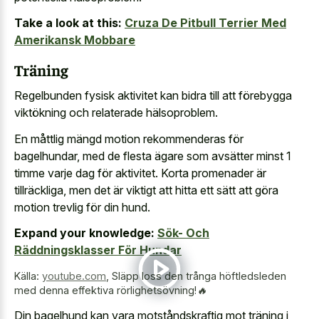
Take a look at this:
Cruza De Pitbull Terrier Med
Amerikansk Mobbare
Träning
Regelbunden fysisk aktivitet kan bidra till att förebygga
viktökning och relaterade hälsoproblem.
En måttlig mängd motion rekommenderas för
bagelhundar, med de flesta ägare som avsätter minst 1
timme varje dag för aktivitet. Korta promenader är
tillräckliga, men det är viktigt att hitta ett sätt att göra
motion trevlig för din hund.
Expand your knowledge:
Sök- Och
Räddningsklasser För Hundar
Källa:
youtube.com
,
Släpp loss den trånga höftledsleden
med denna effektiva rörlighetsövning!🔥
Din bagelhund kan vara motståndskraftig mot träning i