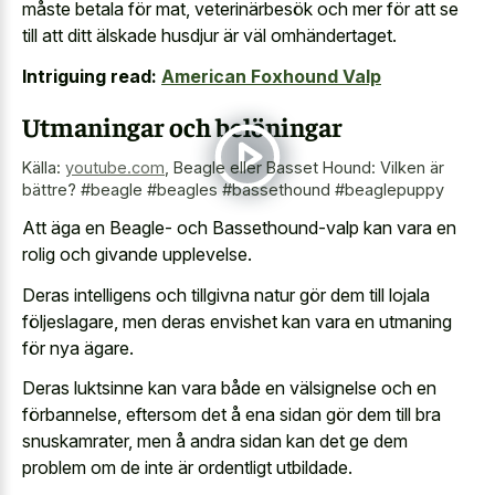
måste betala för mat, veterinärbesök och mer för att se
till att ditt älskade husdjur är väl omhändertaget.
Intriguing read:
American Foxhound Valp
Utmaningar och belöningar
Källa:
youtube.com
,
Beagle eller Basset Hound: Vilken är
bättre? #beagle #beagles #bassethound #beaglepuppy
Att äga en Beagle- och Bassethound-valp kan vara en
rolig och givande upplevelse.
Deras intelligens och tillgivna natur gör dem till lojala
följeslagare, men deras envishet kan vara en utmaning
för nya ägare.
Deras luktsinne kan vara både en välsignelse och en
förbannelse, eftersom det å ena sidan gör dem till bra
snuskamrater, men å andra sidan kan det ge dem
problem om de inte är ordentligt utbildade.