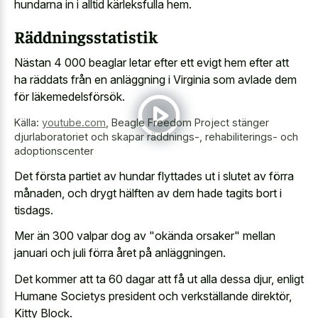
hundarna in i alltid kärleksfulla hem.
Räddningsstatistik
Nästan 4 000 beaglar letar efter ett evigt hem efter att
ha räddats från en anläggning i Virginia som avlade dem
för läkemedelsförsök.
Källa:
youtube.com
,
Beagle Freedom Project stänger
djurlaboratoriet och skapar räddnings-, rehabiliterings- och
adoptionscenter
Det första partiet av hundar flyttades ut i slutet av förra
månaden, och drygt hälften av dem hade tagits bort i
tisdags.
Mer än 300 valpar dog av "okända orsaker" mellan
januari och juli förra året på anläggningen.
Det kommer att ta 60 dagar att få ut alla dessa djur, enligt
Humane Societys president och verkställande direktör,
Kitty Block.