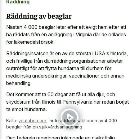
Räddning
Räddning av beaglar
Nästan 4 000 beaglar letar efter ett evigt hem efter att
ha räddats från en anläggning i Virginia där de odlades
för läkemedelsförsök.
Räddningsinsatsen är en av de största i USA:s historia,
och frivilliga från djurräddningsorganisationer arbetar
outtröttligt för att flytta hundarna till djurhem för
medicinska undersökningar, vaccinationer och annan
behandling.
Det kommer att ta 60 dagar att få ut alla djur, och
skyddsrum från Illinois till Pennsylvania har redan börjat
ta emot hundarna.
Källa:
youtube.com
,
Inuti räddningsaktionen av 4.000
beaglar från en sjukvårdsanläggning
Den federala regeringen inlämnade en civilrättslig