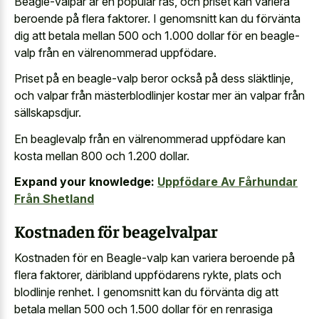
Beagle-valpar är en populär ras, och priset kan variera
beroende på flera faktorer. I genomsnitt kan du förvänta
dig att betala mellan 500 och 1.000 dollar för en beagle-
valp från en välrenommerad uppfödare.
Priset på en beagle-valp beror också på dess släktlinje,
och valpar från mästerblodlinjer kostar mer än valpar från
sällskapsdjur.
En beaglevalp från en välrenommerad uppfödare kan
kosta mellan 800 och 1.200 dollar.
Expand your knowledge:
Uppfödare Av Fårhundar
Från Shetland
Kostnaden för beagelvalpar
Kostnaden för en Beagle-valp kan variera beroende på
flera faktorer, däribland uppfödarens rykte, plats och
blodlinje renhet. I genomsnitt kan du förvänta dig att
betala mellan 500 och 1.500 dollar för en renrasiga