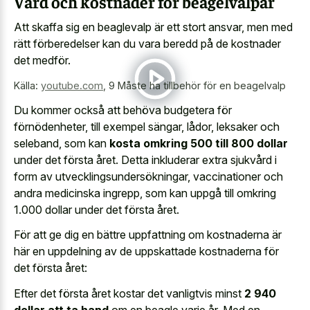
Vård och kostnader för beagelvalpar
Att skaffa sig en beaglevalp är ett stort ansvar, men med
rätt förberedelser kan du vara beredd på de kostnader
det medför.
Källa:
youtube.com
,
9 Måste ha tillbehör för en beagelvalp
Du kommer också att behöva budgetera för
förnödenheter, till exempel sängar, lådor, leksaker och
seleband, som kan
kosta omkring 500 till 800 dollar
under det första året. Detta inkluderar extra sjukvård i
form av utvecklingsundersökningar, vaccinationer och
andra medicinska ingrepp, som kan uppgå till omkring
1.000 dollar under det första året.
För att ge dig en bättre uppfattning om kostnaderna är
här en uppdelning av de uppskattade kostnaderna för
det första året:
Efter det första året kostar det vanligtvis minst
2 940
dollar att ta hand
om en beagle varje år. Med en