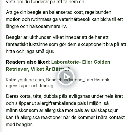
veta om du funderar på att ta hem en.
Att ge din beagle en balanserad kost, regelbunden
motion och rutinmässiga veterinärbesök kan bidra till ett
längre och hälsosammare liv.
Beaglar är lukthundar, vilket innebär att de har ett
fantastiskt luktsinne som gör dem exceptionellt bra på att
hitta och jaga små djur.
Readers also liked:
Laboratorie- Eller Golden
Retriever, Vilket Är Bättre?
Källa:
youtube.com
,
Beaglehundar eng_Latn Historik,
egenskaper och träning
Deras korta, täta, dubbla päls avlägsnas under hela året
och släpper ut allergiframkallande päls i miljön, så
människor som är allergiska mot päls av sällskapsdjur
kan få allergiska reaktioner när de kommer i nära kontakt
med beaglar.