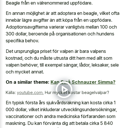
Beagle från en välrenommerad uppfödare.
En annan möjlighet är att adoptera en beagle, vilket ofta
innebär lägre avgifter än att köpa från en uppfödare.
Adoptionsavgifterna varierar vanligtvis mellan 100 och
300 dollar, beroende på organisationen och hundens
specifika behov.
Det ursprungliga priset för valpen är bara valpens
kostnad, och du måste utrusta ditt hem med allt som
valpen behöver, till exempel sängar, lådor, leksaker, sele
och mycket annat.
On a similar theme:
Kan Små Schnauzer Simma?
Källa:
youtube.com
,
Hur mycket kostar beagelvalpar?
En typisk första års sjukvårdsräkning kan kosta cirka 1
000 dollar, vilket inkluderar utvecklingsundersökningar,
vaccinationer och andra medicinska förfaranden som
maskning. Du kan förvänta dig att betala cirka 5 840