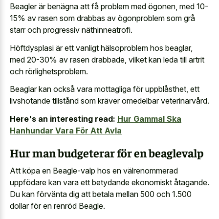
Beagler är benägna att få problem med ögonen, med 10-
15% av rasen som drabbas av ögonproblem som grå
starr och progressiv näthinneatrofi.
Höftdysplasi är ett vanligt hälsoproblem hos beaglar,
med 20-30% av rasen drabbade, vilket kan leda till artrit
och rörlighetsproblem.
Beaglar kan också vara mottagliga för uppblåsthet, ett
livshotande tillstånd som kräver omedelbar veterinärvård.
Here's an interesting read:
Hur Gammal Ska
Hanhundar Vara För Att Avla
Hur man budgeterar för en beaglevalp
Att köpa en Beagle-valp hos en välrenommerad
uppfödare kan vara ett betydande ekonomiskt åtagande.
Du kan förvänta dig att betala mellan 500 och 1.500
dollar för en renröd Beagle.