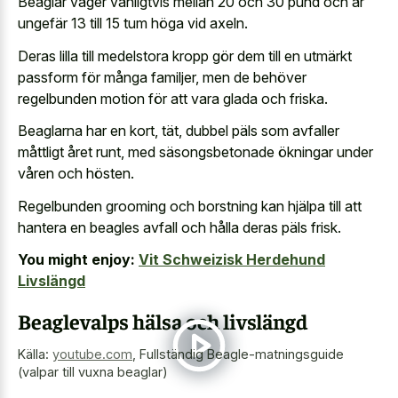
Beaglar väger vanligtvis mellan 20 och 30 pund och är
ungefär 13 till 15 tum höga vid axeln.
Deras lilla till medelstora kropp gör dem till en utmärkt
passform för många familjer, men de behöver
regelbunden motion för att vara glada och friska.
Beaglarna har en kort, tät, dubbel päls som avfaller
måttligt året runt, med säsongsbetonade ökningar under
våren och hösten.
Regelbunden grooming och borstning kan hjälpa till att
hantera en beagles avfall och hålla deras päls frisk.
You might enjoy:
Vit Schweizisk Herdehund
Livslängd
Beaglevalps hälsa och livslängd
Källa:
youtube.com
,
Fullständig Beagle-matningsguide
(valpar till vuxna beaglar)