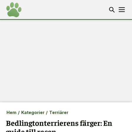
Hem
/
Kategorier
/
Terriärer
Bedlingtonterrierens färger: En
guide till rasen