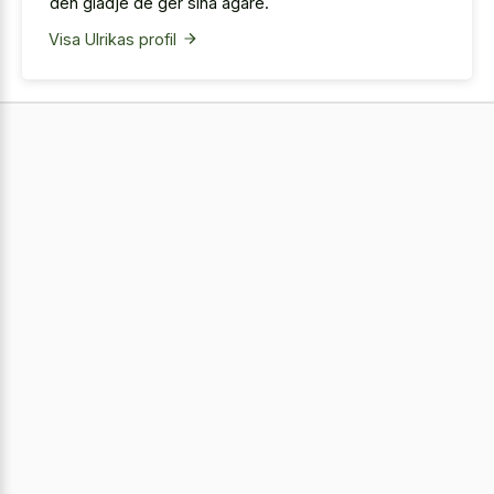
den glädje de ger sina ägare.
Visa Ulrikas profil