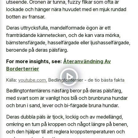
utseende. Öronen är tunna, fuzzy flikar som ofta är
lockade och hänger nära huvudet med en mjuk rundad
botten av fransar.
Deras uttrycksfulla, mandelformade ögon är ett
framträdande kännetecken, och de kan vara mörka,
bärnstensfärgade, hasselfärgade eller ljushasselfärgade,
beroende på deras pälsfärg.
For more insights, see:
Återanvändning Av
Borderterrier
Källa:
youtube.com
,
Bedlingtonterrier - de tio bästa fakta
Bedlingtonterriärens näsfärg beror på deras pälsfärg,
med svart som är vanligt hos blå och brunbruna hundar
och brun i sand, lever och bi-färgade bruna hundar.
Deras dubbla päls är tjock, lockig och av medellängd,
omkring en tum på kroppen och något längre på benen,
och den hjälper till att
reglera kroppstemperaturen och