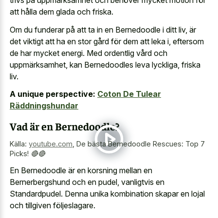
trivs på uppmärksamhet och behöver mycket motion för
att hålla dem glada och friska.
Om du funderar på att ta in en Bernedoodle i ditt liv, är
det viktigt att ha en stor gård för dem att leka i, eftersom
de har mycket energi. Med ordentlig vård och
uppmärksamhet, kan Bernedoodles leva lyckliga, friska
liv.
A unique perspective:
Coton De Tulear
Räddningshundar
Vad är en Bernedoodle?
Källa:
youtube.com
,
De bästa Bernedoodle Rescues: Top 7
Picks! 🔴🔴
En Bernedoodle är en korsning mellan en
Bernerbergshund och en pudel, vanligtvis en
Standardpudel. Denna unika kombination skapar en lojal
och tillgiven följeslagare.