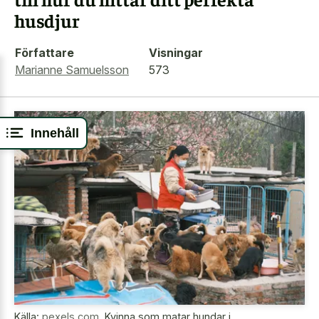
husdjur
Författare
Visningar
Marianne Samuelsson
573
Innehåll
Källa:
pexels.com
,
Kvinna som matar hundar i