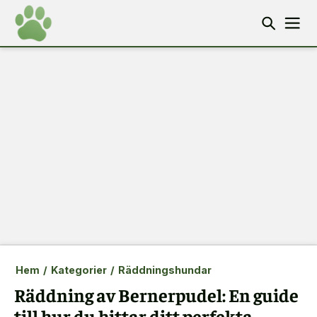
Hem
/
Kategorier
/
Räddningshundar
Räddning av Bernerpudel: En guide
till hur du hittar ditt perfekta