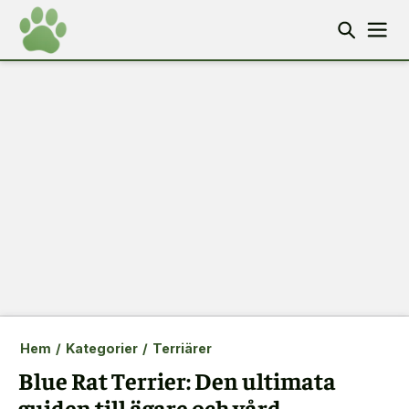
Hem
/
Kategorier
/
Terriärer
Blue Rat Terrier: Den ultimata
guiden till ägare och vård