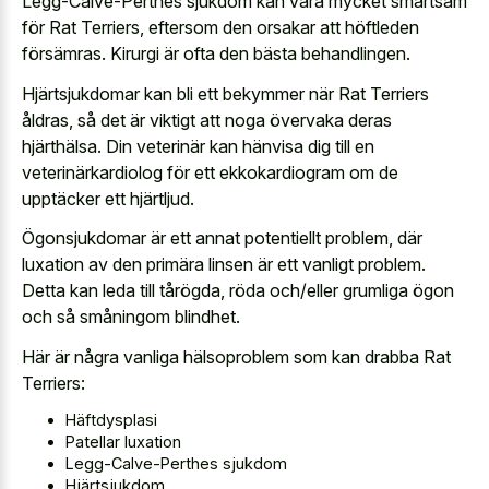
Legg-Calve-Perthes sjukdom kan vara mycket smärtsam
för Rat Terriers, eftersom den orsakar att höftleden
försämras. Kirurgi är ofta den bästa behandlingen.
Hjärtsjukdomar kan bli ett bekymmer när Rat Terriers
åldras, så det är viktigt att noga övervaka deras
hjärthälsa. Din veterinär kan hänvisa dig till en
veterinärkardiolog för ett ekkokardiogram om de
upptäcker ett hjärtljud.
Ögonsjukdomar är ett annat potentiellt problem, där
luxation av den primära linsen är ett vanligt problem.
Detta kan leda till tårögda, röda och/eller grumliga ögon
och så småningom blindhet.
Här är några vanliga hälsoproblem som kan drabba Rat
Terriers:
Häftdysplasi
Patellar luxation
Legg-Calve-Perthes sjukdom
Hjärtsjukdom