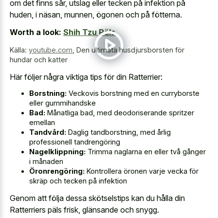
om det finns sår, utslag eller tecken på infektion på
huden, i näsan, munnen, ögonen och på fötterna.
Worth a look:
Shih Tzu Päls
Källa:
youtube.com
,
Den ultimata husdjursborsten för
hundar och katter
Här följer några viktiga tips för din Ratterrier:
Borstning:
Veckovis borstning med en curryborste
eller gummihandske
Bad:
Månatliga bad, med deodoriserande spritzer
emellan
Tandvård:
Daglig tandborstning, med årlig
professionell tandrengöring
Nagelklippning:
Trimma naglarna en eller två gånger
i månaden
Öronrengöring:
Kontrollera öronen varje vecka för
skräp och tecken på infektion
Genom att följa dessa skötselstips kan du hålla din
Ratterriers päls frisk, glänsande och snygg.