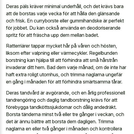
Deras päls kräver minimal underhåll, och det krävs bara
att de borstas varje vecka för att hålla den glänsande
och frisk. En curryborste eller gummihandske är perfekt
för jobbet. Du kan också använda en deodoriserande
spritz för att fräscha upp dem mellan badet.
Ratterriärer tappar mycket hår på våren och hösten,
liksom efter valpning eller värmecykler. Regelbunden
borstning kan hjälpa till att förhindra att små hårstrån
invaderar ditt hem. Bad dem varje månad, om de inte har
haft extra roligt utomhus, och trimma naglarna ungefär
en gång i månaden för att förhindra smärtsamma tårar.
Deras tandvård är avgörande, och en årlig professionell
tandrengöring och daglig tandborstning krävs för att
förebygga tandköttssjukdomar och dålig andedräkt.
Borsta tänderna minst två eller tre gånger i veckan, och
det är ännu bättre att borsta dem dagligen. Trimma
naglarna en eller två gånger i månaden och kontrollera