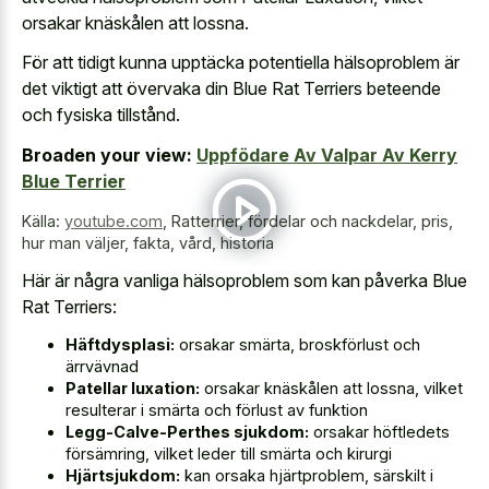
orsakar knäskålen att lossna.
För att tidigt kunna upptäcka potentiella hälsoproblem är
det viktigt att övervaka din Blue Rat Terriers beteende
och fysiska tillstånd.
Broaden your view:
Uppfödare Av Valpar Av Kerry
Blue Terrier
Källa:
youtube.com
,
Ratterrier, fördelar och nackdelar, pris,
hur man väljer, fakta, vård, historia
Här är några vanliga hälsoproblem som kan påverka Blue
Rat Terriers:
Häftdysplasi:
orsakar smärta, broskförlust och
ärrvävnad
Patellar luxation:
orsakar knäskålen att lossna, vilket
resulterar i smärta och förlust av funktion
Legg-Calve-Perthes sjukdom:
orsakar höftledets
försämring, vilket leder till smärta och kirurgi
Hjärtsjukdom:
kan orsaka hjärtproblem, särskilt i