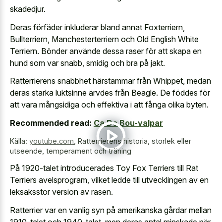
skadedjur.
Deras förfäder inkluderar bland annat Foxterriern,
Bullterriern, Manchesterterriern och Old English White
Terriern. Bönder använde dessa raser för att skapa en
hund som var snabb, smidig och bra på jakt.
Ratterrierens snabbhet härstammar från Whippet, medan
deras starka luktsinne ärvdes från Beagle. De föddes för
att vara mångsidiga och effektiva i att fånga olika byten.
Recommended read:
Ca De Bou-valpar
Källa:
youtube.com
,
Ratterrierens historia, storlek eller
utseende, temperament och träning
På 1920-talet introducerades Toy Fox Terriers till Rat
Terriers avelsprogram, vilket ledde till utvecklingen av en
leksaksstor version av rasen.
Ratterrier var en vanlig syn på amerikanska gårdar mellan
1910-talet och 1940-talet, men deras antal minskade när