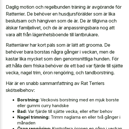
Daglig motion och regelbunden träning är avgörande för
Ratterrier. De behöver en husdjursförälder som är lika
beslutsam och hängiven som de är. De är tillgivna och
älskar familjelivet, och de är anpassningsbara nog att
vara allt från lägenhetsboende till lantbrukare.
Ratterriärer har kort päls som är lätt att grooma. De
behöver bara borstas några gånger i veckan, men de
kastar lika mycket som den genomsnittliga hunden. För
att hålla dem friska behöver de ett bad var fjärde till sjätte
vecka, nagel trim, öron rengöring, och tandborstning.
Här är en snabb sammanfattning av Rat Terriers
skötselbehov:
Borstning:
Veckovis borstning med en mjuk borste
eller gummi curry handske
Bad:
Var fjärde till sjätte vecka, eller efter behov
Nagel trimning:
Trimm naglarna en eller två gånger i
månaden
Öron rengöring:
Kontrollera öronen en gång i veckan