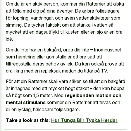
Om du är en aktiv person, kommer din Ratterrier att älska
att följa med dig på dina äventyr. De är bra följeslagare
för löpning, vandringar, och även vattenaktiviteter som
simning. De tycker faktiskt om att stänka i vatten så
mycket att en dagsutflykt till kusten eller en sjö är en bra
idé.
Om du inte har en bakgård, oroa dig inte – Inomhusspel
som hämtning eller gömställe är ett bra sätt att
tillfredsställa deras behov av lek. Du kan också prova att
dra i krig med en repleksak medan du tittar på TV.
För att din Ratterrier skall vara säker, se till att din bakgård
är inhägnad med ett mycket högt staket - den kan hoppa
så högt som 1,5 meter. Med
regelbunden motion och
mental stimulans
kommer din Ratterrier att trivas och
bli en lycklig, hälsosam följeslagare.
Take a look at this:
Hur Tunga Blir Tyska Herdar