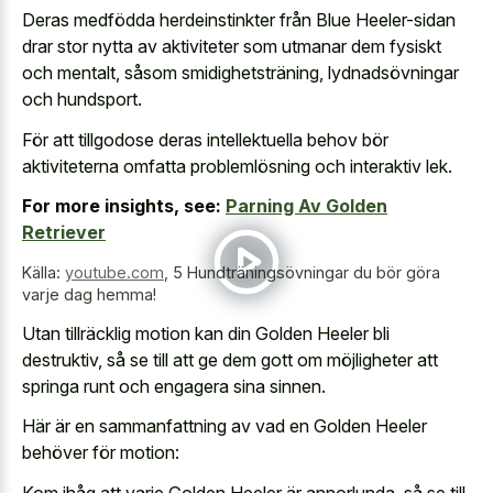
Deras medfödda herdeinstinkter från Blue Heeler-sidan
drar stor nytta av aktiviteter som utmanar dem fysiskt
och mentalt, såsom smidighetsträning, lydnadsövningar
och hundsport.
För att tillgodose deras intellektuella behov bör
aktiviteterna omfatta problemlösning och interaktiv lek.
For more insights, see:
Parning Av Golden
Retriever
Källa:
youtube.com
,
5 Hundträningsövningar du bör göra
varje dag hemma!
Utan tillräcklig motion kan din Golden Heeler bli
destruktiv, så se till att ge dem gott om möjligheter att
springa runt och engagera sina sinnen.
Här är en sammanfattning av vad en Golden Heeler
behöver för motion:
Kom ihåg att varje Golden Heeler är annorlunda, så se till