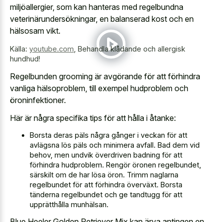
miljöallergier, som kan hanteras med regelbundna
veterinärundersökningar, en balanserad kost och en
hälsosam vikt.
Källa:
youtube.com
,
Behandla klådande och allergisk
hundhud!
Regelbunden grooming är avgörande för att förhindra
vanliga hälsoproblem, till exempel hudproblem och
öroninfektioner.
Här är några specifika tips för att hålla i åtanke:
Borsta deras päls några gånger i veckan för att
avlägsna lös päls och minimera avfall. Bad dem vid
behov, men undvik överdriven badning för att
förhindra hudproblem. Rengör öronen regelbundet,
särskilt om de har lösa öron. Trimm naglarna
regelbundet för att förhindra överväxt. Borsta
tänderna regelbundet och ge tandtugg för att
upprätthålla munhälsan.
Blue Heeler Golden Retriever Mix kan ärva antingen en