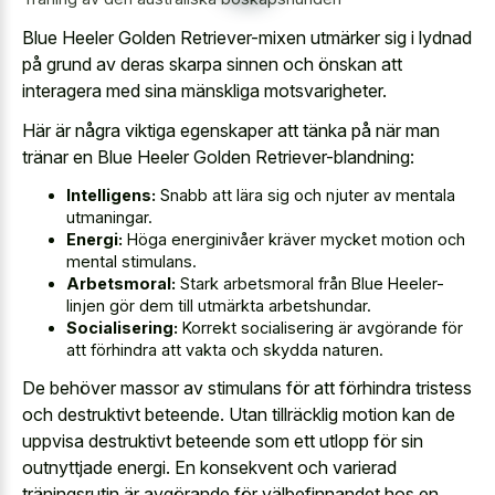
Blue Heeler Golden Retriever-mixen utmärker sig i lydnad
på grund av deras skarpa sinnen och önskan att
interagera med sina mänskliga motsvarigheter.
Här är några viktiga egenskaper att tänka på när man
tränar en Blue Heeler Golden Retriever-blandning:
Intelligens:
Snabb att lära sig och njuter av mentala
utmaningar.
Energi:
Höga energinivåer kräver mycket motion och
mental stimulans.
Arbetsmoral:
Stark arbetsmoral från Blue Heeler-
linjen gör dem till utmärkta arbetshundar.
Socialisering:
Korrekt socialisering är avgörande för
att förhindra att vakta och skydda naturen.
De behöver massor av stimulans för att förhindra tristess
och destruktivt beteende. Utan tillräcklig motion kan de
uppvisa destruktivt beteende som ett utlopp för sin
outnyttjade energi. En konsekvent och varierad
träningsrutin är avgörande för välbefinnandet hos en