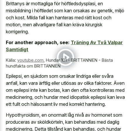
Brittanys är mottagliga för höftledsdysplasi, en
missbildning i höftledet som kan orsakas av genetik, miljö
och kost. Milda fall kan hanteras med rätt kost och
motion, men allvarligare fall kan kräva kirurgisk
korrigering.
For another approach, see:
Träning Av Två Valpar
Samtidigt
Källa:
youtube.com
,
Hundar 101 - BRITTANNIEN - Bästa
hundfakta om BRITTANNIEN
Epilepsi, en sjukdom som orsakar lindriga eller svåra
anfall, kan vara ärftlig eller utlösas av olika faktorer. Även
om epilepsi inte kan botas, kan den ofta kontrolleras med
medicinering, och hundar med idiopatisk epilepsi kan leva
ett fullt och hälsosamt liv med korrekt hantering.
Hypothyroidism, en onormalt låg nivå av hormonet som
produceras av sköldkörteln, kan behandlas med daglig
medicinering. Detta tillstånd kan behandlas, och hundar