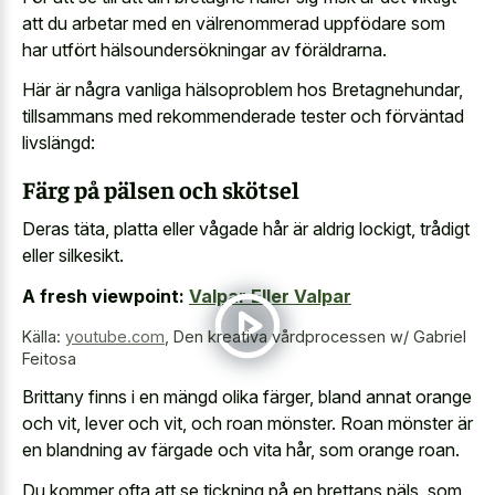
att du arbetar med en välrenommerad uppfödare som
har utfört hälsoundersökningar av föräldrarna.
Här är några vanliga hälsoproblem hos Bretagnehundar,
tillsammans med rekommenderade tester och förväntad
livslängd:
Färg på pälsen och skötsel
Deras täta, platta eller vågade hår är aldrig lockigt, trådigt
eller silkesikt.
A fresh viewpoint:
Valpar Eller Valpar
Källa:
youtube.com
,
Den kreativa vårdprocessen w/ Gabriel
Feitosa
Brittany finns i en mängd olika färger, bland annat orange
och vit, lever och vit, och roan mönster. Roan mönster är
en blandning av färgade och vita hår, som orange roan.
Du kommer ofta att se tickning på en brettans päls, som