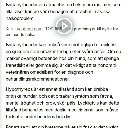
Brittany-hundar är i allmänhet en hälsosam ras, men som
alla raser kan de vara benägna att drabbas av vissa
hälsoproblem.
Källa:
youtube.com
,
TOP #85: Hur grooming är till nytta för
din hunds hälsa
Brittany-hundar kan också vara mottagliga för epilepsi,
en sjukdom som orsakar lindriga eller svåra anfall. Om du
märker ovanligt beteende hos din hund, som att springa
frenetiskt eller gömma sig, är det viktigt att ta honom till
veterinären omedelbart för en diagnos och
behandlingsrekommendationer.
Hypothyreos är ett annat tillstånd som kan drabba
brittiska hundar, och det orsakar symtom som fetma,
mental tröghet och grov, skör päls. Lyckligtvis kan detta
tillstånd behandlas med daglig medicinering, som måste
fortsätta under hundens hela liv.
För att se till att din bretagne håller sig frisk är det viktigt