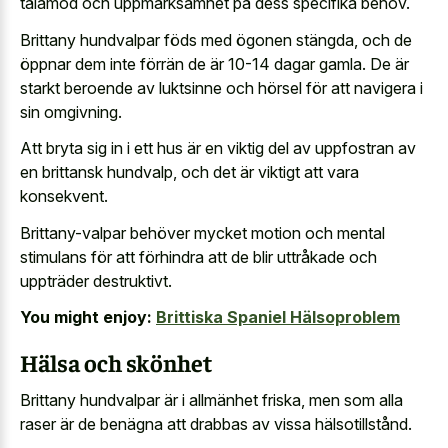
tålamod och uppmärksamhet på dess specifika behov.
Brittany hundvalpar föds med ögonen stängda, och de
öppnar dem inte förrän de är 10-14 dagar gamla. De är
starkt beroende av luktsinne och hörsel för att navigera i
sin omgivning.
Att bryta sig in i ett hus är en viktig del av uppfostran av
en brittansk hundvalp, och det är viktigt att vara
konsekvent.
Brittany-valpar behöver mycket motion och mental
stimulans för att förhindra att de blir uttråkade och
uppträder destruktivt.
You might enjoy:
Brittiska Spaniel Hälsoproblem
Hälsa och skönhet
Brittany hundvalpar är i allmänhet friska, men som alla
raser är de benägna att drabbas av vissa hälsotillstånd.