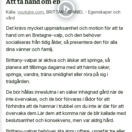
Att ta hand om en
Källa:
youtube.com
,
BRITTANY SPANIEL - Egenskaper och
vård
Det krävs mycket uppmärksamhet och motion för att ta
hand om en Bretagne-valp, och den behöver
socialiseras från tidig ålder, så presentera den för alla
dina vänner och familj.
Brittany-valpar är aktiva och älskar att springa, så
planera att tillbringa dagarna med att hämta saker,
springa, vandra, träna smidighet eller röra på sig i
trädgården.
De bör hållas inneslutna i en säker inhägnad gård när de
inte övervakas, och de bör förvaras i lådor för att
förhindra att de hamnar i trubbel om du inte är där för att
övervaka dem.Lär dem att komma när de blir kallade med
beslutsamhet och konsekvens, men var aldrig hård.
Brittany-valpar behöver äta ännu oftare, ungefär tre eller