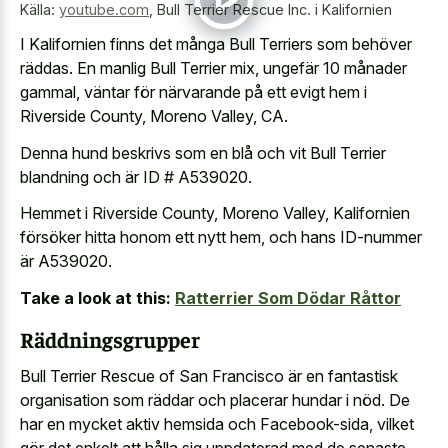
Källa:
youtube.com
,
Bull Terrier Rescue Inc. i Kalifornien
I Kalifornien finns det många Bull Terriers som behöver
räddas. En manlig Bull Terrier mix, ungefär 10 månader
gammal, väntar för närvarande på ett evigt hem i
Riverside County, Moreno Valley, CA.
Denna hund beskrivs som en blå och vit Bull Terrier
blandning och är ID # A539020.
Hemmet i Riverside County, Moreno Valley, Kalifornien
försöker hitta honom ett nytt hem, och hans ID-nummer
är A539020.
Take a look at this:
Ratterrier Som Dödar Råttor
Räddningsgrupper
Bull Terrier Rescue of San Francisco är en fantastisk
organisation som räddar och placerar hundar i nöd. De
har en mycket aktiv hemsida och Facebook-sida, vilket
gör det enkelt att hålla sig uppdaterad med de senaste