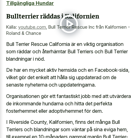
Tillgängliga Hundar
Bullterrier räddas i Kalifornien
Källa:
youtube.com
,
Bull Terrier Rescue Inc från Kalifornien -
Roland & Chance
Bull Terrier Rescue California är en viktig organisation
som räddar och återhämtar Bull Terriers och Bull Terrier
blandningar i nöd.
De har en mycket aktiv hemsida och en Facebook-sida,
vilket gör det enkelt att hålla sig uppdaterad om de
senaste nyheterna och uppdateringarna.
Organisationen gör ett fantastiskt jobb med att utvärdera
de inkommande hundarna och hitta det perfekta
fosterhemmet eller adoptivhemmet för dem.
I Riverside County, Kalifornien, finns det många Bull
Terriers och blandningar som väntar på sina eviga hem,
till exempel en 10-månaders gammal manlig Bull Terrier-