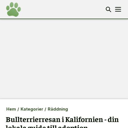
Hem
/
Kategorier
/
Räddning
Bullterrierresan i Kalifornien - din
lokala guide till adoption