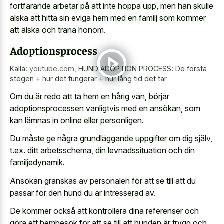
fortfarande arbetar på att inte hoppa upp, men han skulle
älska att hitta sin eviga hem med en familj som kommer
att älska och träna honom.
Adoptionsprocess
Källa:
youtube.com
,
HUND ADOPTION PROCESS: De första
stegen + hur det fungerar + hur lång tid det tar
Om du är redo att ta hem en hårig vän, börjar
adoptionsprocessen vanligtvis med en ansökan, som
kan lämnas in online eller personligen.
Du måste ge några grundläggande uppgifter om dig själv,
t.ex. ditt arbetsschema, din levnadssituation och din
familjedynamik.
Ansökan granskas av personalen för att se till att du
passar för den hund du är intresserad av.
De kommer också att kontrollera dina referenser och
göra ett hembesök för att se till att hunden är trygg och