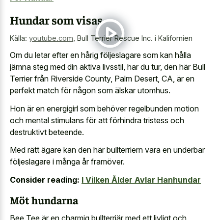
Hundar som visas
Källa:
youtube.com
,
Bull Terrier Rescue Inc. i Kalifornien
Om du letar efter en hårig följeslagare som kan hålla
jämna steg med din aktiva livsstil, har du tur, den här Bull
Terrier från Riverside County, Palm Desert, CA, är en
perfekt match för någon som älskar utomhus.
Hon är en energigirl som behöver regelbunden motion
och mental stimulans för att förhindra tristess och
destruktivt beteende.
Med rätt ägare kan den här bullterriern vara en underbar
följeslagare i många år framöver.
Consider reading:
I Vilken Ålder Avlar Hanhundar
Möt hundarna
Bee Tee är en charmig bullterriär med ett livligt och