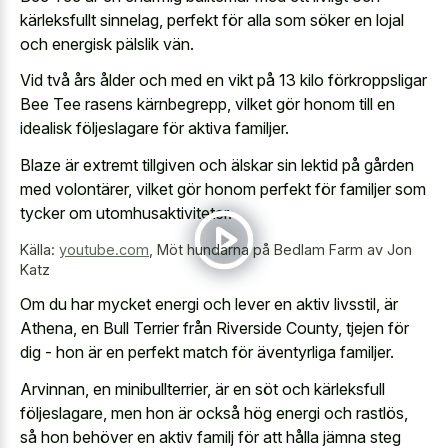
kärleksfullt sinnelag, perfekt för alla som söker en lojal
och energisk pälslik vän.
Vid två års ålder och med en vikt på 13 kilo förkroppsligar
Bee Tee rasens kärnbegrepp, vilket gör honom till en
idealisk följeslagare för aktiva familjer.
Blaze är extremt tillgiven och älskar sin lektid på gården
med volontärer, vilket gör honom perfekt för familjer som
tycker om utomhusaktiviteter.
Källa:
youtube.com
,
Möt hundarna på Bedlam Farm av Jon
Katz
Om du har mycket energi och lever en aktiv livsstil, är
Athena, en Bull Terrier från Riverside County, tjejen för
dig - hon är en perfekt match för äventyrliga familjer.
Arvinnan, en minibullterrier, är en söt och kärleksfull
följeslagare, men hon är också hög energi och rastlös,
så hon behöver en aktiv familj för att hålla jämna steg