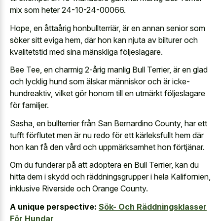
mix som heter 24-10-24-00066.
Hope, en åttaårig honbullterriär, är en annan senior som
söker sitt eviga hem, där hon kan njuta av bilturer och
kvalitetstid med sina mänskliga följeslagare.
Bee Tee, en charmig 2-årig manlig Bull Terrier, är en glad
och lycklig hund som älskar människor och är icke-
hundreaktiv, vilket gör honom till en utmärkt följeslagare
för familjer.
Sasha, en bullterrier från San Bernardino County, har ett
tufft förflutet men är nu redo för ett kärleksfullt hem där
hon kan få den vård och uppmärksamhet hon förtjänar.
Om du funderar på att adoptera en Bull Terrier, kan du
hitta dem i skydd och räddningsgrupper i hela Kalifornien,
inklusive Riverside och Orange County.
A unique perspective:
Sök- Och Räddningsklasser
För Hundar