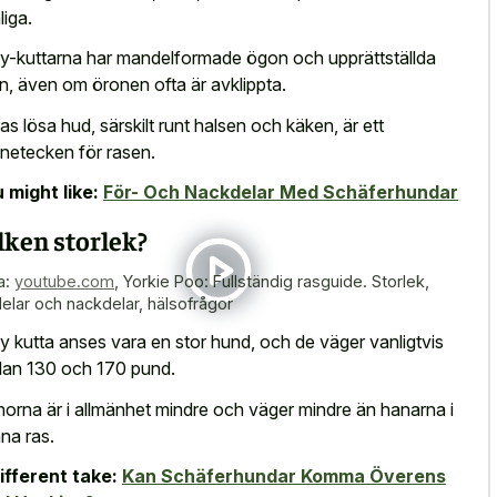
liga.
ly-kuttarna har mandelformade ögon och upprättställda
n, även om öronen ofta är avklippta.
as lösa hud, särskilt runt halsen och käken, är ett
netecken för rasen.
 might like:
För- Och Nackdelar Med Schäferhundar
lken storlek?
a:
youtube.com
,
Yorkie Poo: Fullständig rasguide. Storlek,
delar och nackdelar, hälsofrågor
ly kutta anses vara en stor hund, och de väger vanligtvis
lan 130 och 170 pund.
orna är i allmänhet mindre och väger mindre än hanarna i
na ras.
ifferent take:
Kan Schäferhundar Komma Överens