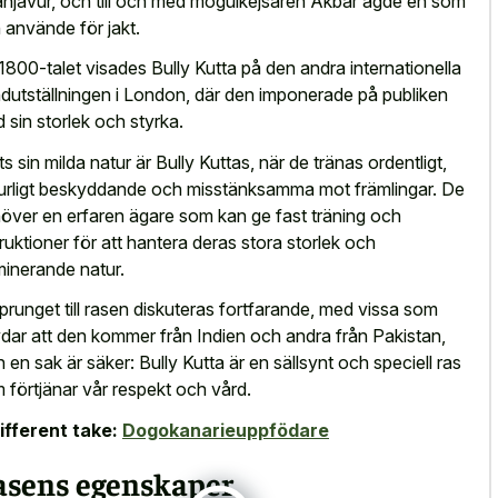
njavur, och till och med mogulkejsaren Akbar ägde en som
 använde för jakt.
1800-talet visades Bully Kutta på den andra internationella
dutställningen i London, där den imponerade på publiken
 sin storlek och styrka.
ts sin milda natur är Bully Kuttas, när de tränas ordentligt,
urligt beskyddande och misstänksamma mot främlingar. De
över en erfaren ägare som kan ge fast träning och
truktioner för att hantera deras stora storlek och
inerande natur.
prunget till rasen diskuteras fortfarande, med vissa som
dar att den kommer från Indien och andra från Pakistan,
 en sak är säker: Bully Kutta är en sällsynt och speciell ras
 förtjänar vår respekt och vård.
ifferent take:
Dogokanarieuppfödare
asens egenskaper