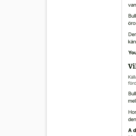
van
Bul
öro
Der
kän
You
Vi
Käll
för
Bul
mel
Hon
den
A d