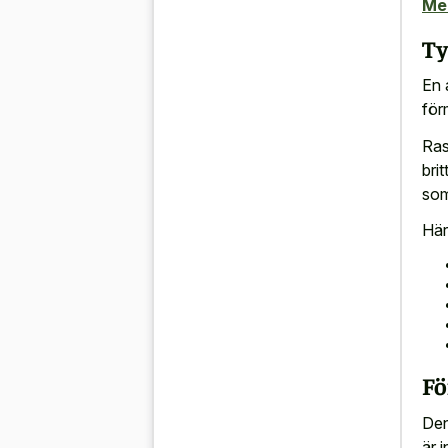
Me
Ty
En 
förm
Ras
brit
som
Här
Fö
Den
är 