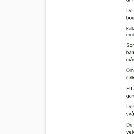
De 
börj
Käll
mo
Som
barn
mån
Om 
säl
Ett
gan
Des
svå
De 
vet