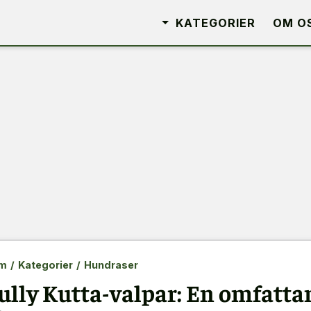
KATEGORIER
OM O
m
/
Kategorier
/
Hundraser
ully Kutta-valpar: En omfatt