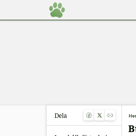
Dela
He
B