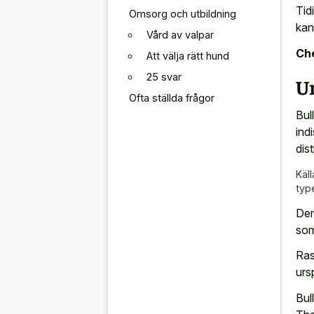
Tid
Omsorg och utbildning
kan
Vård av valpar
Che
Att välja rätt hund
25 svar
Ur
Ofta ställda frågor
Bul
ind
dis
Käll
typ
Den
som 
Ras
urs
Bul