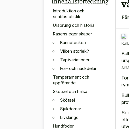
Innehållsförteckning
v
Introduktion och
snabbstatistik
För
Ursprung och historia
Rasens egenskaper
Kännetecken
Käll
Vilken storlek?
Bul
Typ/variationer
urs
sina
För- och nackdelar
Temperament och
För
uppförande
rym
Skötsel och hälsa
Bul
Skötsel
pro
Sjukdomar
Soc
Livslängd
eft
Hundfoder
utv