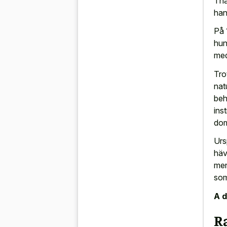
Tha
han
På 
hun
med
Tro
nat
beh
ins
dom
Urs
häv
men
som
A d
R