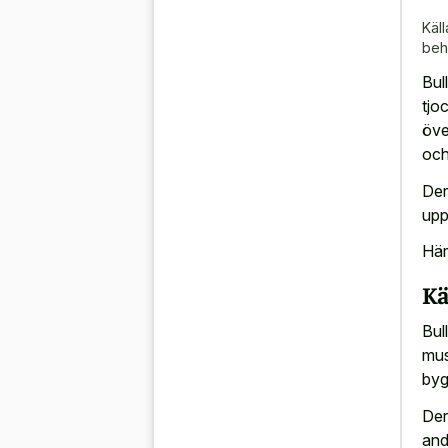
Käll
beh
Bul
tjo
öve
och
Der
upp
Här
Kä
Bul
mus
byg
Der
and