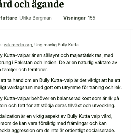
ård och ägande
fattare
Ulrika Bergman
Visningar
155
a:
wikimedia.org
,
Ung manlig Bully Kutta
ly Kutta-valpar är en sällsynt och majestätisk ras, med
prung i Pakistan och Indien. De är en naturlig väktare av
 familjer och territorier.
 att ta hand om en Bully Kutta-valp är det viktigt att ha ett
ligt vardagsrum med gott om utrymme för träning och lek.
ly Kutta-valpar behöver en balanserad kost som är rik på
tein och fett för att stödja deras tillväxt och utveckling.
ialization är en viktig aspekt av Bully Kutta valp vård,
ersom de kan vara försiktig med främlingar och kan
eckla aggression om de inte är ordentligt socialiserade.