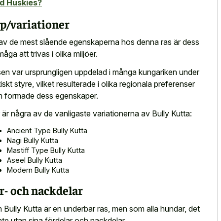
d Huskies?
p/variationer
av de mest slående egenskaperna hos denna ras är dess
åga att trivas i olika miljöer.
en var ursprungligen uppdelad i många kungariken under
tiskt styre, vilket resulterade i olika regionala preferenser
 formade dess egenskaper.
 är några av de vanligaste variationerna av Bully Kutta:
Ancient Type Bully Kutta
Nagi Bully Kutta
Mastiff Type Bully Kutta
Aseel Bully Kutta
Modern Bully Kutta
r- och nackdelar
 Bully Kutta är en underbar ras, men som alla hundar, det
inte utan sina fördelar och nackdelar.