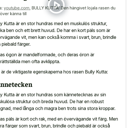
a:
youtube.com
,
BULLY KUTTA: Den hängivet lojala rasen du
över känna till
ly Kutta är en stor hundras med en muskulös struktur,
cka ben och ett brett huvud. De har en kort päls som är
rvägande vit, men kan också komma i svart, brun, brindle
 piebald färger.
as ögon är mandelformade, och deras öron är
rättställda men ofta avklippta.
 är de viktigaste egenskaperna hos rasen Bully Kutta:
nnetecken
ly Kutta är en stor hundras som kännetecknas av sin
kulösa struktur och breda huvud. De har en robust
gnad, med långa och magra ben trots sina stora kroppar.
as päls är kort och rak, med en övervägande vit färg. Men
ra färger som svart, brun, brindle och piebald är också