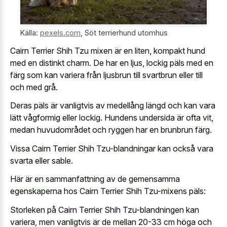
Källa:
pexels.com
,
Söt terrierhund utomhus
Cairn Terrier Shih Tzu mixen är en liten,
kompakt hund
med en distinkt charm
. De har en ljus, lockig päls med en
färg som kan variera från ljusbrun till svartbrun eller till
och med grå.
Deras päls är vanligtvis av medellång längd och kan vara
lätt vågformig eller lockig. Hundens undersida är ofta vit,
medan huvudområdet och ryggen har en brunbrun färg.
Vissa Cairn Terrier Shih Tzu-blandningar kan också vara
svarta eller sable.
Här är en sammanfattning av de gemensamma
egenskaperna hos Cairn Terrier Shih Tzu-mixens päls:
Storleken på Cairn Terrier Shih Tzu-blandningen kan
variera, men vanligtvis är de mellan 20-33 cm höga och