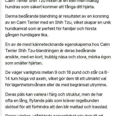
Cairn Terrier Shih Tzu mixen är en liten men mäktig
hundras som säkert kommer att fånga ditt hjärta.
Denna bedårande blandning är resultatet av en korsning
av en Cairn Terrier med en Shih Tzu, vilket skapar en unik
hundkamrat som är perfekt för familjer och första
gången hundägare lika.
En av de mest kännetecknande egenskaperna hos Cairn
Terrier Shih Tzu-blandningen är deras bedårande
ansikte, med en kort, trubbig näsa och stora, mörka ögon
som smälter hjärtan.
De väger vanligtvis mellan 9 och 18 pund och står ca 8-
14 tum höga vid axeln, vilket gör dem till ett utmärkt val
för lägenhetsinvånare eller de med begränsat utrymme.
Deras päls kan variera i färg och struktur, men de har
ofta en lång, flytande päls som kräver regelbunden
skötsel för att förhindra att den blir mattad och trasslad.