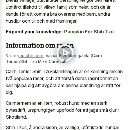
Deras vänliga, utåtriktade personlighet gör dem till ett
utmärkt tillskott till vilken familj som helst, och de är
kända för att komma bra överens med barn, andra
husdjur och till och med främlingar.
Expand your knowledge:
Pumpkin För Shih Tzu
Information om rasen
Källa:
youtube.com
,
Valpar 8 veckor gamla (Cairn
Terrier/Shih Tzu Mix= Caretzu!)
Cairn Terrier Shih Tzu-blandningen är en korsning mellan
två populära raser, och att förstå deras rasinformation
kan hjälpa dig att avgöra om denna blandning är rätt för
dig.
Cairnterriern är en liten, robust hund med en stark
bytesdrift, ursprungligen uppfödd för att jaga små djur i
Skottland.
Shih Tzus, å andra sidan, är vänliga, utåtriktade hundar