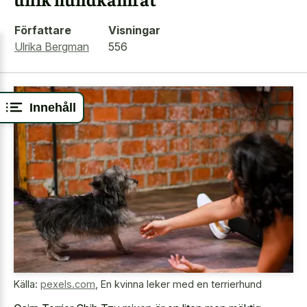
Författare
Visningar
Ulrika Bergman
556
Innehåll
Källa:
pexels.com
,
En kvinna leker med en terrierhund