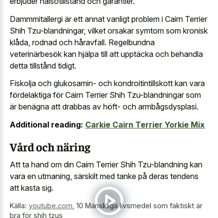
erbjuder hälsotillstånd och garantier.
Dammmitallergi är ett annat vanligt problem i Cairn Terrier
Shih Tzu-blandningar, vilket orsakar symtom som kronisk
klåda, rodnad och håravfall. Regelbundna
veterinärbesök kan hjälpa till att upptäcka och behandla
detta tillstånd tidigt.
Fiskolja och glukosamin- och kondroitintillskott kan vara
fördelaktiga för Cairn Terrier Shih Tzu-blandningar som
är benägna att drabbas av höft- och armbågsdysplasi.
Additional reading:
Carkie Cairn Terrier Yorkie Mix
Vård och näring
Att ta hand om din Cairn Terrier Shih Tzu-blandning kan
vara en utmaning, särskilt med tanke på deras tendens
att kasta sig.
Källa:
youtube.com
,
10 Mänskliga livsmedel som faktiskt är
bra för shih tzus