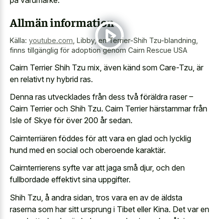
på varumärke.
Allmän information
Källa:
youtube.com
,
Libby, en Terrier-Shih Tzu-blandning,
finns tillgänglig för adoption genom Cairn Rescue USA
Cairn Terrier Shih Tzu mix, även känd som Care-Tzu, är
en relativt ny hybrid ras.
Denna ras utvecklades från dess två föräldra raser –
Cairn Terrier och Shih Tzu. Cairn Terrier härstammar från
Isle of Skye för över 200 år sedan.
Cairnterriären föddes för att vara en glad och lycklig
hund med en social och oberoende karaktär.
Cairnterrierens syfte var att jaga små djur, och den
fullbordade effektivt sina uppgifter.
Shih Tzu, å andra sidan, tros vara en av de äldsta
raserna som har sitt ursprung i Tibet eller Kina. Det var en