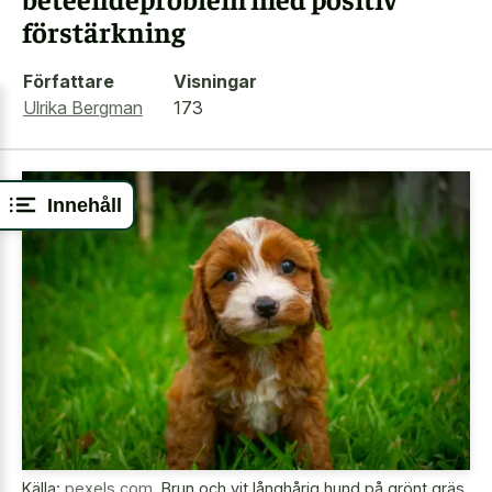
förstärkning
Författare
Visningar
Ulrika Bergman
173
Innehåll
Källa:
pexels.com
,
Brun och vit långhårig hund på grönt gräs