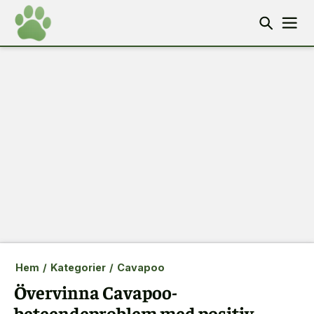
Hem
/
Kategorier
/
Cavapoo
Övervinna Cavapoo-
beteendeproblem med positiv