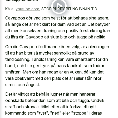
Källa:
youtube.com
,
STOP PUPPY BITING INNAN TID
Cavapoos gör vad som helst för att behaga sina ägare,
så länge det är helt klart för dem vad det är. Det betyder
att med konsekvent träning och positiv förstärkning kan
du lära din Cavapoo att sluta bita och tugga på nolltid.
Om din Cavapoo fortfarande är en valp, är anledningen
till att han biter så mycket sannolikt på grund av
tandlossning. Tandlossning kan vara smärtsamt för din
hund, och bita ger tryck på hans tandkött som lindrar
smärtan. Men om han redan är en vuxen, då kan det
vara obekvämt med den plats det är i eller står inför
stress och ångest.
Det är viktigt att behålla lugnet när man hanterar
oönskade beteenden som att bita och tugga. Undvik
straff och sträva istället efter att införliva ett nytt
kommando som "tyst", "ned" eller "stoppa" i deras