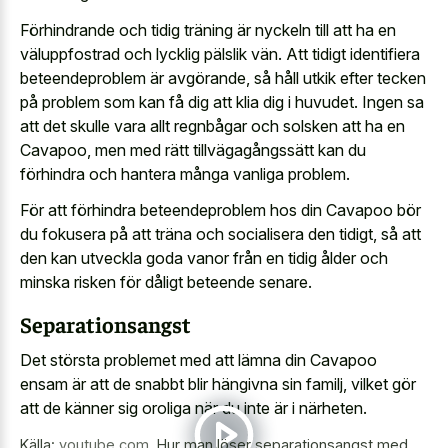
Förhindrande och tidig träning är nyckeln till att ha en
väluppfostrad och lycklig pälslik vän. Att tidigt identifiera
beteendeproblem är avgörande, så håll utkik efter tecken
på problem som kan få dig att klia dig i huvudet. Ingen sa
att det skulle vara allt regnbågar och solsken att ha en
Cavapoo, men med rätt tillvägagångssätt kan du
förhindra och hantera många vanliga problem.
För att förhindra beteendeproblem hos din Cavapoo bör
du fokusera på att träna och socialisera den tidigt, så att
den kan utveckla goda vanor från en tidig ålder och
minska risken för dåligt beteende senare.
Separationsangst
Det största problemet med att lämna din Cavapoo
ensam är att de snabbt blir hängivna sin familj, vilket gör
att de känner sig oroliga när du inte är i närheten.
Källa:
youtube.com
,
Hur man löser separationsangst med