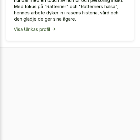
hundar med en touch av humor och personlig insikt.
Med fokus på "Ratterrier" och "Ratterriers hälsa",
hennes arbete dyker in i rasens historia, vård och
den glädje de ger sina ägare.
Visa Ulrikas profil