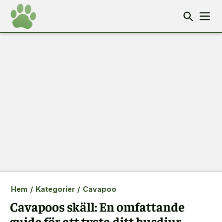
Hem
/
Kategorier
/
Cavapoo
Cavapoos skäll: En omfattande
guide för att tysta ditt husdjur