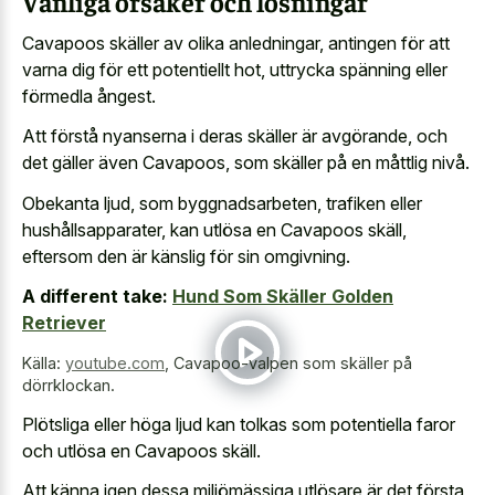
Vanliga orsaker och lösningar
Cavapoos skäller av olika anledningar, antingen för att
varna dig för ett potentiellt hot, uttrycka spänning eller
förmedla ångest.
Att förstå nyanserna i deras skäller är avgörande, och
det gäller även Cavapoos, som skäller på en måttlig nivå.
Obekanta ljud, som byggnadsarbeten, trafiken eller
hushållsapparater, kan utlösa en Cavapoos skäll,
eftersom den är känslig för sin omgivning.
A different take:
Hund Som Skäller Golden
Retriever
Källa:
youtube.com
,
Cavapoo-valpen som skäller på
dörrklockan.
Plötsliga eller höga ljud kan tolkas som potentiella faror
och utlösa en Cavapoos skäll.
Att känna igen dessa miljömässiga utlösare är det första