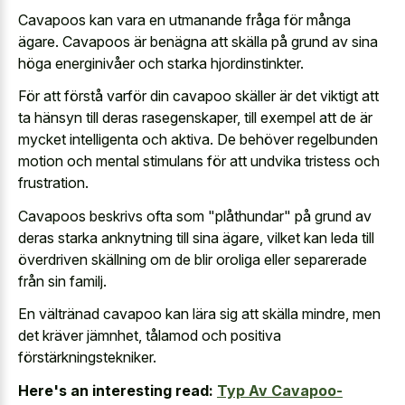
Cavapoos kan vara en utmanande fråga för många
ägare. Cavapoos är benägna att skälla på grund av sina
höga energinivåer och starka hjordinstinkter.
För att förstå varför din cavapoo skäller är det viktigt att
ta hänsyn till deras rasegenskaper, till exempel att de är
mycket intelligenta och aktiva. De behöver regelbunden
motion och
mental stimulans för att undvika tristess
och
frustration.
Cavapoos beskrivs ofta som "plåthundar" på grund av
deras starka anknytning till sina ägare, vilket kan leda till
överdriven skällning om de blir oroliga eller separerade
från sin familj.
En vältränad cavapoo kan lära sig att skälla mindre, men
det kräver jämnhet, tålamod och positiva
förstärkningstekniker.
Here's an interesting read:
Typ Av Cavapoo-