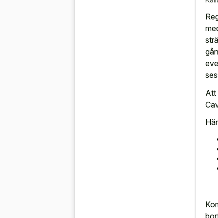
Reg
med
str
gån
eve
ses
Att
Cav
Här
Kom
bor