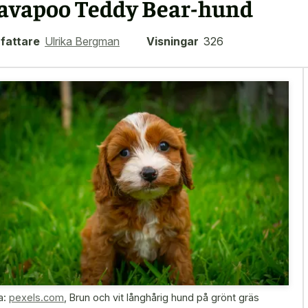
avapoo Teddy Bear-hund
fattare
Ulrika Bergman
Visningar
326
a:
pexels.com
,
Brun och vit långhårig hund på grönt gräs