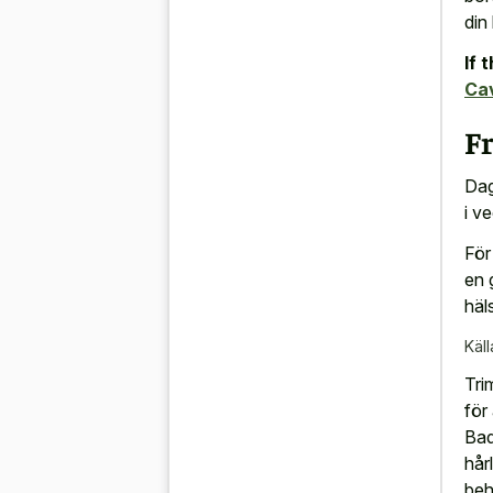
din
If 
Ca
Fr
Dag
i v
För
en 
häl
Käll
Tri
för
Bad
hår
beh