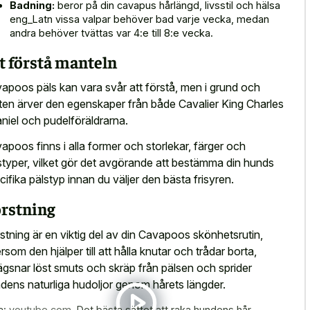
Badning:
beror på din cavapus hårlängd, livsstil och hälsa
eng_Latn vissa valpar behöver bad varje vecka, medan
andra behöver tvättas var 4:e till 8:e vecka.
t förstå manteln
apoos päls kan vara svår att förstå, men i grund och
ten ärver den egenskaper från både Cavalier King Charles
niel och pudelföräldrarna.
apoos finns i alla former och storlekar, färger och
styper, vilket gör det avgörande att bestämma din hunds
cifika pälstyp innan du väljer den bästa frisyren.
rstning
stning är en viktig del av din Cavapoos skönhetsrutin,
ersom den hjälper till att hålla knutar och trådar borta,
ägsnar löst smuts och skräp från pälsen och sprider
dens naturliga hudoljor genom hårets längder.
a:
youtube.com
,
Det bästa sättet att raka hundens hår