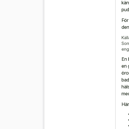
kän
pud
För
den
Käll
Som
eng
En 
en 
öro
bad
häl
med
Här