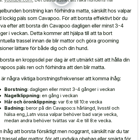
elbunden borstning kan förhindra matta, särskilt hos valpar
 lockig päls som Cavapoo. För att borsta effektivt bör du
äva efter att borsta din Cavapoo dagligen eller minst 3-4
ger i veckan. Detta kommer att hjälpa till att ta bort
ntuella trassel innan de blir mattor och göra grooming
sioner lättare för både dig och din hund.
 borsta en kroppsdel per dag är ett utmärkt sätt att hålla din
apoos päls ren och förhindra att den blir matta.
 är några viktiga borstningsfrekvenser att komma ihåg:
Borstning:
dagligen eller minst 3-4 gånger i veckan
Nagelklippning:
en gång i veckan
Hår och öronklippning:
var 6:e till 10:e vecka
Badning:
beror på din Cavapoo:s hårlängd, livsstil och
hälsa eng_Latn vissa valpar behöver bad varje vecka,
medan andra behöver tvättas var 4:e till 8:e vecka.
 ihåg att borsta försiktigt men noggrant, särskilt när du tar
t trassel eller mattor, för att undvika obehag eller smärta för