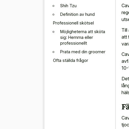
Cav
Shih Tzu
reg
Definition av hund
uts
Professionell skötsel
Til
Möjligheterna att sköta
att
sig: Hemma eller
professionellt
var
Prata med din groomer
Cav
Ofta ställda frågor
avf
10-
Det
lån
häl
F
Cav
tjo