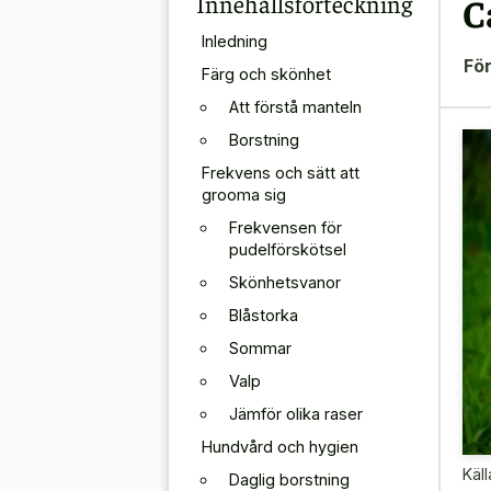
Innehållsförteckning
C
Inledning
För
Färg och skönhet
Att förstå manteln
Borstning
Frekvens och sätt att
grooma sig
Frekvensen för
pudelförskötsel
Skönhetsvanor
Blåstorka
Sommar
Valp
Jämför olika raser
Hundvård och hygien
Käll
Daglig borstning