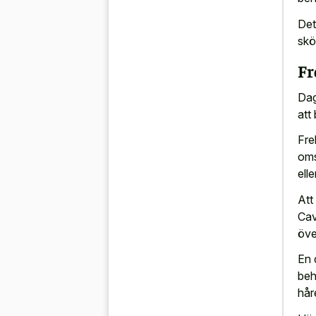
Det
skö
Fr
Dag
att
Fre
oms
ell
Att
Cav
öve
En 
beh
hår