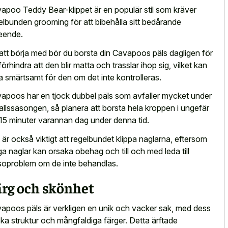
apoo Teddy Bear-klippet är en populär stil som kräver
elbunden grooming för att bibehålla sitt bedårande
eende.
l att börja med bör du borsta din Cavapoos päls dagligen för
 förhindra att den blir matta och trasslar ihop sig, vilket kan
a smärtsamt för den om det inte kontrolleras.
apoos har en tjock dubbel päls som avfaller mycket under
allssäsongen, så planera att borsta hela kroppen i ungefär
15 minuter varannan dag under denna tid.
 är också viktigt att regelbundet klippa naglarna, eftersom
ga naglar kan orsaka obehag och till och med leda till
soproblem om de inte behandlas.
ärg och skönhet
apoos päls är verkligen en unik och vacker sak, med dess
cka struktur och mångfaldiga färger. Detta ärftade