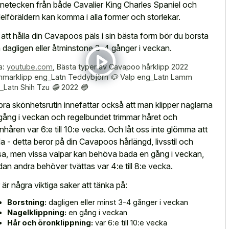
netecken från både Cavalier King Charles Spaniel och
elföräldern kan komma i alla former och storlekar.
 att hålla din Cavapoos päls i sin bästa form bör du borsta
 dagligen eller åtminstone 3-4 gånger i veckan.
a:
youtube.com
,
Bästa typer av Cavapoo hårklipp 2022
marklipp eng_Latn Teddybjörn 🐶 Valp eng_Latn Lamm
_Latn Shih Tzu 🔴 2022 🔴
bra skönhetsrutin innefattar också att man klipper naglarna
gång i veckan och regelbundet trimmar håret och
nhåren var 6:e till 10:e vecka. Och låt oss inte glömma att
a - detta beror på din Cavapoos hårlängd, livsstil och
sa, men vissa valpar kan behöva bada en gång i veckan,
an andra behöver tvättas var 4:e till 8:e vecka.
 är några viktiga saker att tänka på:
Borstning:
dagligen eller minst 3-4 gånger i veckan
Nagelklippning:
en gång i veckan
Hår och öronklippning:
var 6:e till 10:e vecka