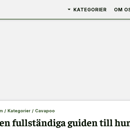
KATEGORIER
OM O
m
/
Kategorier
/
Cavapoo
en fullständiga guiden till hu