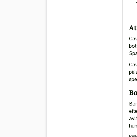
At
Cav
bot
Spa
Cav
päl
spe
Bo
Bor
eft
avl
hun
Käll