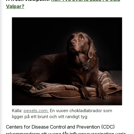
Valpar?
Källa:
pexels.com
,
En vuxen chokladlabrador som
ligger på ett brunt och vitt randigt tyg
Centers for Disease Control and Prevention (CDC)