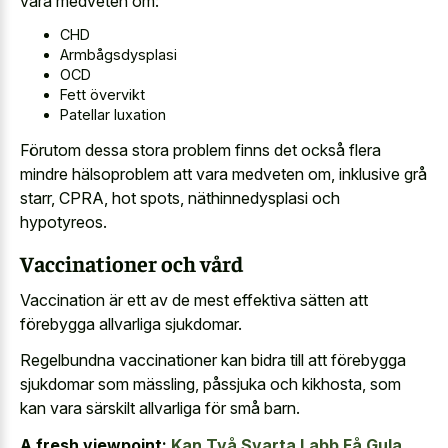
vara medveten om:
CHD
Armbågsdysplasi
OCD
Fett övervikt
Patellar luxation
Förutom dessa stora problem finns det också flera
mindre hälsoproblem att vara medveten om, inklusive grå
starr, CPRA, hot spots, näthinnedysplasi och
hypotyreos.
Vaccinationer och vård
Vaccination är ett av de mest effektiva sätten att
förebygga allvarliga sjukdomar.
Regelbundna vaccinationer kan bidra till att förebygga
sjukdomar som mässling, påssjuka och kikhosta, som
kan vara särskilt allvarliga för små barn.
A fresh viewpoint:
Kan Två Svarta Labb Få Gula