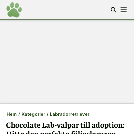
Hem
/
Kategorier
/
Labradorretriever
Chocolate Lab-valpar till adoption:
Hitta den perfekta följeslagaren