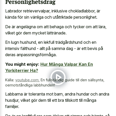
Personlighetsdrag
Labrador retrievervalpar, inklusive chokladlabbor, är
kända för sin vänliga och utåtriktade personlighet.
De är angelägna om att behaga och tycker om att lära,
vilket gör dem mycket lättränade.
En lugn hushund, en lekfull trädgårdshund och en
intensiv fälthund - allt på samma dag - är ett bevis på
deras anpassningsförmåga.
You might enjoy:
Hur Många Valpar Kan En
Yorkiterrier Ha?
Källa:
youtube.com
,
En fullständig guide till den sällsynta,
oemotståndliga labbhunden!
Labbarna är toleranta mot barn, andra hundar och andra
husdjur, vilket gör dem till ett bra tillskott till många
familjer.
De är en kraftfull ras som älskar att simma och hämta, så