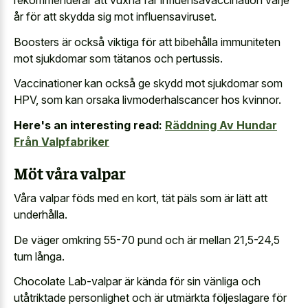
rekommenderar att vuxna får influensavaccination varje
år för att skydda sig mot influensaviruset.
Boosters är också viktiga för att bibehålla immuniteten
mot sjukdomar som tätanos och pertussis.
Vaccinationer kan också ge skydd mot sjukdomar som
HPV, som kan orsaka livmoderhalscancer hos kvinnor.
Here's an interesting read:
Räddning Av Hundar
Från Valpfabriker
Möt våra valpar
Våra valpar föds med en kort, tät päls som är lätt att
underhålla.
De väger omkring 55-70 pund och är mellan 21,5-24,5
tum långa.
Chocolate Lab-valpar är kända för sin vänliga och
utåtriktade personlighet och är utmärkta följeslagare för