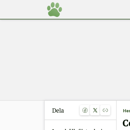
Dela
He
C