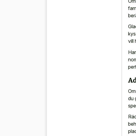
Om 
fam
ber
Gla
kys
vill
Han
nor
perf
Ad
Om 
du 
spe
Räd
beh
pla