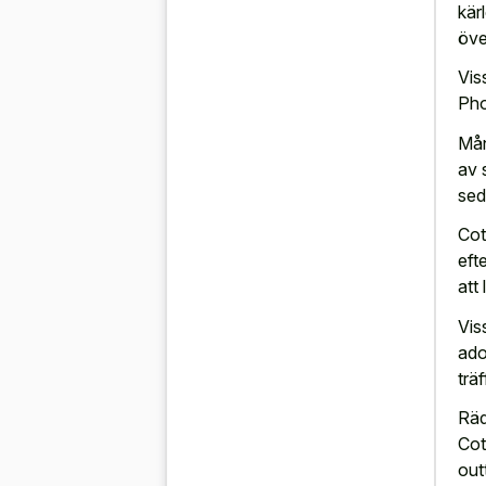
kär
öve
Vis
Pho
Mån
av 
sed
Cot
eft
att
Vis
ado
trä
Räd
Cot
out