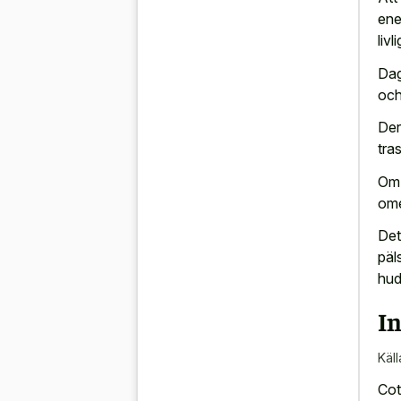
ene
liv
Dag
och
Der
tra
Om 
ome
Det
päl
hud
In
Käll
Cot