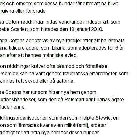
lek och omsorg som dessa hundar får efter att ha blivit
rgivna eller förlorade.
sa Coton-räddningar hittas vandrande i industrifält, som
ebe Scarlett, som hittades den 19 januari 2010.
ga Cotons adopteras av nya familjer efter att ha lämnats
sina tidigare ägare, som Liliana, som adopterades för 6 år
an efter att hennes människa avled.
on räddningar kräver ofta tålamod och förståelse,
ersom de kan ha varit genom traumatiska erfarenheter, som
 lämnas i ett skydd eller på gatorna.
sa Cotons har tur som hittar nya hem genom
ptionshändelser, som den på Petsmart där Lilianas ägare
ffade henne.
dningsorganisationer, som den som hjälpte Stewie, en
on som lämnades kvar av en militärfamilj, arbetar
tröttligt för att hitta nya hem för dessa hundar.