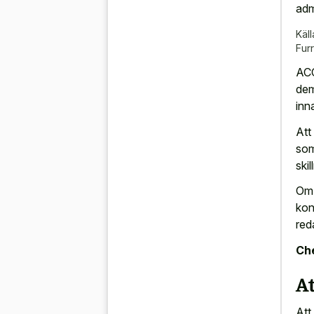
adm
Käll
Fur
ACC
dem
inn
Att
som
skil
Om 
kon
red
Che
A
Att