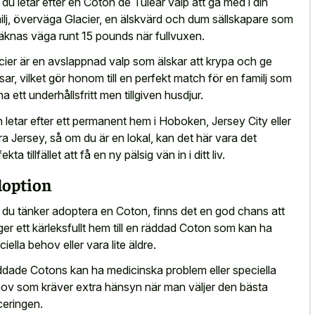
du letar efter en Coton de Tulear valp att gå med i din
ilj, överväga Glacier, en älskvärd och dum sällskapare som
äknas väga runt 15 pounds när fullvuxen.
cier är en avslappnad valp som älskar att krypa och ge
sar, vilket gör honom till en perfekt match för en familj som
 ha ett underhållsfritt men tillgiven husdjur.
 letar efter ett permanent hem i Hoboken, Jersey City eller
ra Jersey, så om du är en lokal, kan det här vara det
ekta tillfället att få en ny pälsig vän in i ditt liv.
option
du tänker adoptera en Coton, finns det en god chans att
ger ett kärleksfullt hem till en räddad Coton som kan ha
ciella behov eller vara lite äldre.
dade Cotons kan ha medicinska problem eller speciella
ov som kräver extra hänsyn när man väljer den bästa
ceringen.