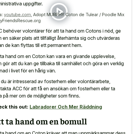
inistrativa uppgifter.
a:
youtube.com
,
Adopt MURPHY Coton de Tulear / Poodle Mix
ryFriendsRescue.org
 behöver volontärer för att ta hand om Cotons i nöd, ge
 en säker plats att tillfälligt återhämta sig och utvärderas
an de kan flyttas till ett permanent hem.
 ta hand om en Coton kan vara en givande upplevelse,
 gör att du kan ge tillbaka till samhället och göra en verklig
lnad i livet för en hårig vän.
du är intresserad av fosterhem eller volontärarbete,
takta ACC för att få en ansökan om fosterhem eller ta
a på mer om de möjligheter som finns.
ck this out:
Labradorer Och Mer Räddning
tt ta hand om en bomull
 ta hand om en Coton kräver att man uppmärksammar dess