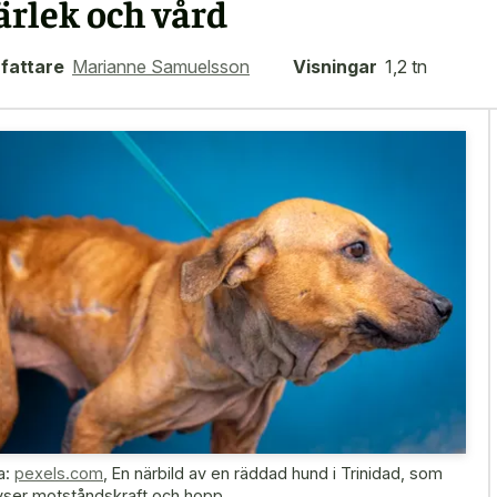
ärlek och vård
fattare
Marianne Samuelsson
Visningar
1,2 tn
a:
pexels.com
,
En närbild av en räddad hund i Trinidad, som
yser motståndskraft och hopp.