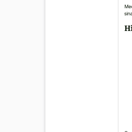
Med
sin
H