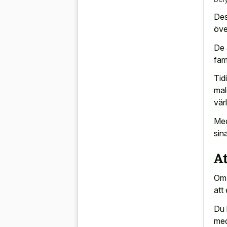
Des
öve
De 
fam
Tid
mal
vär
Med
sin
At
Om 
att
Du 
med