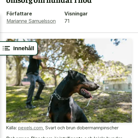
Författare
Visningar
Marianne Samuelsson
71
Innehåll
Källa:
pexels.com
,
Svart och brun dobermannpinscher