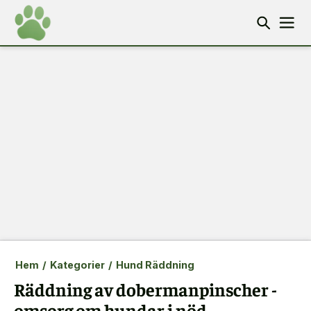
Hem
/
Kategorier
/
Hund Räddning
Räddning av dobermanpinscher -
omsorg om hundar i nöd