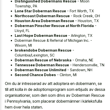
Distinguished Dobermans Rescue
- Moon
Township, PA
Lone Star Doberman Rescue
- Fort Worth, TX
Northcoast Doberman Rescue
- Rock Creek, OH
Houston Area Doberman Rescue
- Houston, TX
Doberman Pinscher Rescue at North Florida
-
Lloyd, FL
Last Hope Doberman Rescue
- Arlington, TX
Doberman Rescue & Referral of Michigan Inc. -
Wixom, MI
brokendobe Doberman Rescue
-
Columbia/Lexington, SC
Doberman Rescue of Nebraska
- Omaha, NE
Tennessee Doberman Rescue
- Hendersonville, TN
Doberman Rescue Unlimited
- Sandown, NH
Second Chance Dobes
- Clinton, MI
Om du är intresserad av att adoptera en dobermann, se
till att kolla in de adoptionsprogram som erbjuds av dessa
organisationer, som den som drivs av Doberman Rescue
i Pennsylvania, som placerar dobermänner i kärleksfulla
hem över hela staten.