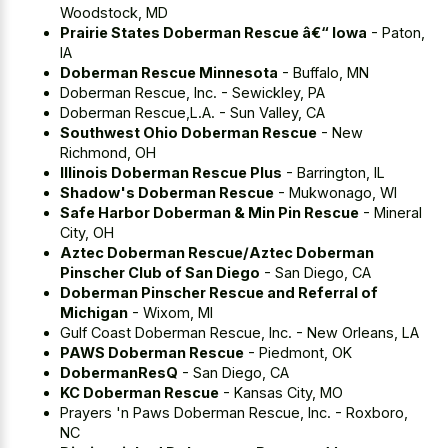
Woodstock, MD
Prairie States Doberman Rescue â€“ Iowa
- Paton,
IA
Doberman Rescue Minnesota
- Buffalo, MN
Doberman Rescue, Inc. - Sewickley, PA
Doberman Rescue,L.A. - Sun Valley, CA
Southwest Ohio Doberman Rescue
- New
Richmond, OH
Illinois Doberman Rescue Plus
- Barrington, IL
Shadow's Doberman Rescue
- Mukwonago, WI
Safe Harbor Doberman & Min Pin Rescue
- Mineral
City, OH
Aztec Doberman Rescue/Aztec Doberman
Pinscher Club of San Diego
- San Diego, CA
Doberman Pinscher Rescue and Referral of
Michigan
- Wixom, MI
Gulf Coast Doberman Rescue, Inc. - New Orleans, LA
PAWS Doberman Rescue
- Piedmont, OK
DobermanResQ
- San Diego, CA
KC Doberman Rescue
- Kansas City, MO
Prayers 'n Paws Doberman Rescue, Inc. - Roxboro,
NC