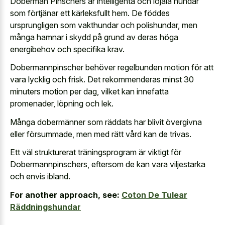
Doberman Pinschers är intelligenta och lojala hundar
som förtjänar ett kärleksfullt hem. De föddes
ursprungligen som vakthundar och polishundar, men
många hamnar i skydd på grund av deras höga
energibehov och specifika krav.
Dobermannpinscher behöver regelbunden motion för att
vara lycklig och frisk. Det rekommenderas minst 30
minuters motion per dag, vilket kan innefatta
promenader, löpning och lek.
Många dobermänner som räddats har blivit övergivna
eller försummade, men med rätt vård kan de trivas.
Ett väl strukturerat träningsprogram är viktigt för
Dobermannpinschers, eftersom de kan vara viljestarka
och envis ibland.
For another approach, see:
Coton De Tulear
Räddningshundar