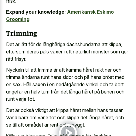
frisk.
Expand your knowledge:
Amerikansk Eskimo
Grooming
Trimning
Det är lätt för de långhåriga dachshundarna att klippa,
eftersom deras päls växer i ett naturligt mönster som ger
rätt frisyr.
Nyckeln till att trimma är att kamma håret rakt ner och
trimma ändarna runt hans sidor och på hans bröst med
en sax. Håll saxen i en nedåtgående vinkel och ta bort
ungefär en halv tum från det långa håret på benen och
runt varje fot.
Det är också viktigt att klippa håret mellan hans tassar.
Vänd bara om varje fot och klippa det långa håret, och
se till att området är rent och snyggt.
Källa:
youtube.com
,
Enkel hårklippning för långhårig