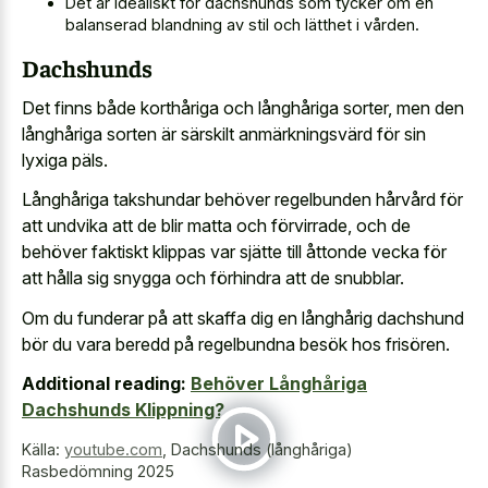
Det är idealiskt för dachshunds som tycker om en
balanserad blandning av stil och lätthet i vården.
Dachshunds
Det finns både korthåriga och långhåriga sorter, men den
långhåriga sorten är särskilt anmärkningsvärd för sin
lyxiga päls.
Långhåriga takshundar behöver regelbunden hårvård för
att undvika att de blir matta och förvirrade, och de
behöver faktiskt klippas var sjätte till åttonde vecka för
att hålla sig snygga och förhindra att de snubblar.
Om du funderar på att skaffa dig en långhårig dachshund
bör du vara beredd på regelbundna besök hos frisören.
Additional reading:
Behöver Långhåriga
Dachshunds Klippning?
Källa:
youtube.com
,
Dachshunds (långhåriga)
Rasbedömning 2025