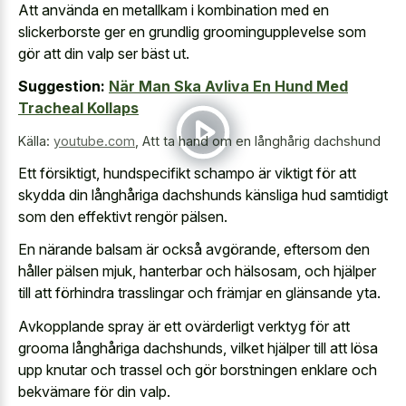
Att använda en metallkam i kombination med en
slickerborste ger en grundlig groomingupplevelse som
gör att din valp ser bäst ut.
Suggestion:
När Man Ska Avliva En Hund Med
Tracheal Kollaps
Källa:
youtube.com
,
Att ta hand om en långhårig dachshund
Ett försiktigt, hundspecifikt schampo är viktigt för att
skydda din långhåriga dachshunds känsliga hud samtidigt
som den effektivt rengör pälsen.
En närande balsam är också avgörande, eftersom den
håller pälsen mjuk, hanterbar och hälsosam, och hjälper
till att förhindra trasslingar och främjar en glänsande yta.
Avkopplande spray är ett ovärderligt verktyg för att
grooma långhåriga dachshunds, vilket hjälper till att lösa
upp knutar och trassel och gör borstningen enklare och
bekvämare för din valp.