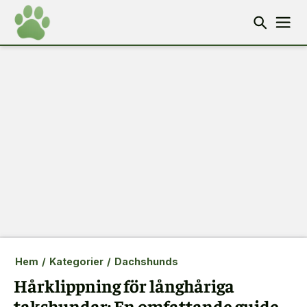
Hem
/
Kategorier
/
Dachshunds
Hårklippning för långhåriga
takshundar: En omfattande guide