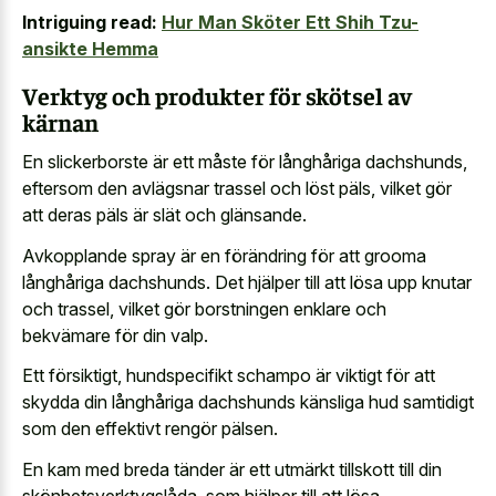
Intriguing read:
Hur Man Sköter Ett Shih Tzu-
ansikte Hemma
Verktyg och produkter för skötsel av
kärnan
En slickerborste är ett måste för långhåriga dachshunds,
eftersom den avlägsnar trassel och löst päls, vilket gör
att deras päls är slät och glänsande.
Avkopplande spray är en förändring för att grooma
långhåriga dachshunds. Det hjälper till att lösa upp knutar
och trassel, vilket gör borstningen enklare och
bekvämare för din valp.
Ett försiktigt, hundspecifikt schampo är viktigt för att
skydda din långhåriga dachshunds känsliga hud samtidigt
som den effektivt rengör pälsen.
En kam med breda tänder är ett utmärkt tillskott till din
skönhetsverktygslåda, som hjälper till att lösa