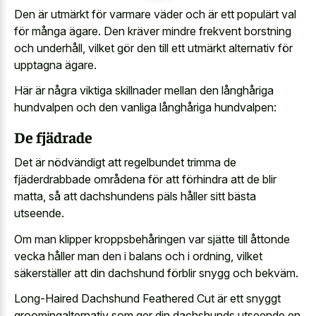
Den är utmärkt för varmare väder och är ett populärt val
för många ägare. Den kräver mindre frekvent borstning
och underhåll, vilket gör den till ett utmärkt alternativ för
upptagna ägare.
Här är några viktiga skillnader mellan den långhåriga
hundvalpen och den vanliga långhåriga hundvalpen:
De fjädrade
Det är nödvändigt att regelbundet trimma de
fjäderdrabbade områdena för att förhindra att de blir
matta, så att dachshundens päls håller sitt bästa
utseende.
Om man klipper kroppsbehåringen var sjätte till åttonde
vecka håller man den i balans och i ordning, vilket
säkerställer att din dachshund förblir snygg och bekväm.
Long-Haired Dachshund Feathered Cut är ett snyggt
groomingalternativ som ger din dachshunds utseende en