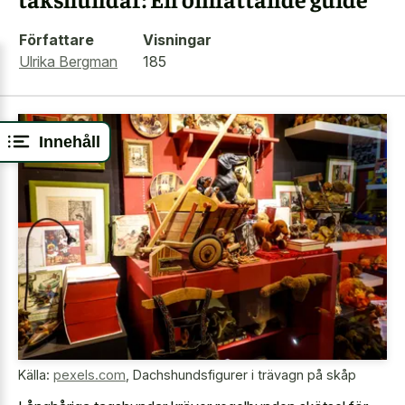
Författare
Visningar
Ulrika Bergman
185
Innehåll
Källa:
pexels.com
,
Dachshundsfigurer i trävagn på skåp