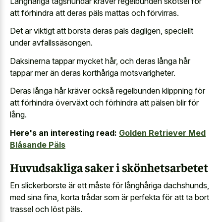
Långhåriga tagshundar kräver regelbunden skötsel för
att förhindra att deras päls mattas och förvirras.
Det är viktigt att borsta deras päls dagligen, speciellt
under avfallssäsongen.
Daksinerna tappar mycket hår, och deras långa hår
tappar mer än deras korthåriga motsvarigheter.
Deras långa hår kräver också regelbunden klippning för
att förhindra överväxt och förhindra att pälsen blir för
lång.
Here's an interesting read:
Golden Retriever Med
Blåsande Päls
Huvudsakliga saker i skönhetsarbetet
En slickerborste är ett måste för långhåriga dachshunds,
med sina fina, korta trådar som är perfekta för att ta bort
trassel och löst päls.