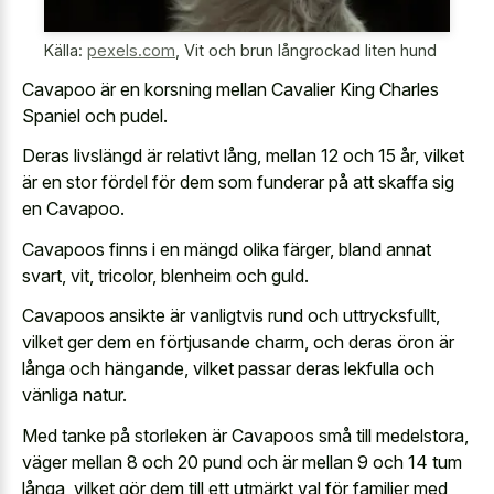
Källa:
pexels.com
,
Vit och brun långrockad liten hund
Cavapoo är en korsning mellan Cavalier King Charles
Spaniel och pudel.
Deras livslängd är relativt lång, mellan 12 och 15 år, vilket
är en stor fördel för dem som funderar på att skaffa sig
en Cavapoo.
Cavapoos finns i en mängd olika färger, bland annat
svart, vit, tricolor, blenheim och guld.
Cavapoos ansikte är vanligtvis rund och uttrycksfullt,
vilket ger dem en förtjusande charm, och deras öron är
långa och hängande, vilket passar deras lekfulla och
vänliga natur.
Med tanke på storleken är Cavapoos små till medelstora,
väger mellan 8 och 20 pund och är mellan 9 och 14 tum
långa, vilket gör dem till ett utmärkt val för familjer med