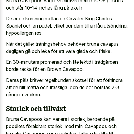
Bruna Cavapoos väger vanligtvis mellan 10-25 pounds
och står 10-14 inches lång på axeln.
De är en korsning mellan en Cavalier King Charles
Spaniel och en pudel, vilket gör dem till en låg utsöndring,
hypoallergen ras.
När det gäller träningsbehov behöver bruna cavapus
dagligen gå och leka för att vara glada och friska.
En 30-minuters promenad och lite lektid i trädgården
borde räcka för en Brown Cavapoo.
Deras päls kräver regelbunden skötsel för att förhindra
att de blir matta och trassliga, och de bör borstas 2-3
gånger i veckan.
Storlek och tillväxt
Bruna Cavapoos kan variera i storlek, beroende på
poodlets föräldrars storlek, med mini Cavapoos och
leksaks Cavapoos som vanligtvis faller i den lilla till