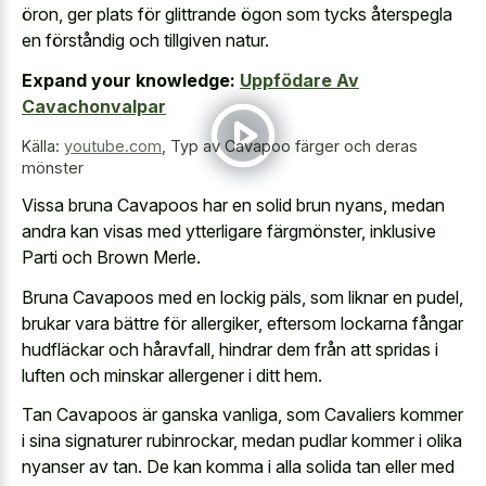
öron, ger plats för glittrande ögon som tycks återspegla
en förståndig och tillgiven natur.
Expand your knowledge:
Uppfödare Av
Cavachonvalpar
Källa:
youtube.com
,
Typ av Cavapoo färger och deras
mönster
Vissa bruna Cavapoos har en solid brun nyans, medan
andra kan visas med ytterligare färgmönster, inklusive
Parti och Brown Merle.
Bruna Cavapoos med en lockig päls, som liknar en pudel,
brukar vara bättre för allergiker, eftersom lockarna fångar
hudfläckar och håravfall, hindrar dem från att spridas i
luften och minskar allergener i ditt hem.
Tan Cavapoos är ganska vanliga, som Cavaliers kommer
i sina signaturer rubinrockar, medan pudlar kommer i olika
nyanser av tan. De kan komma i alla solida tan eller med