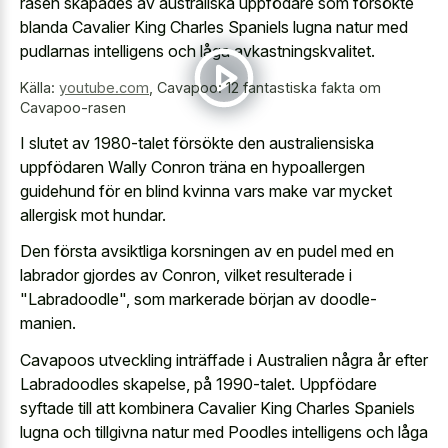
rasen skapades av australiska uppfödare som försökte
blanda Cavalier King Charles Spaniels lugna natur med
pudlarnas intelligens och låga avkastningskvalitet.
Källa:
youtube.com
,
Cavapoo: 12 fantastiska fakta om
Cavapoo-rasen
I slutet av 1980-talet försökte den australiensiska
uppfödaren Wally Conron träna en
hypoallergen
guidehund för en blind kvinna
vars make var mycket
allergisk mot hundar.
Den första avsiktliga korsningen av en pudel med en
labrador gjordes av Conron, vilket resulterade i
"Labradoodle", som markerade början av doodle-
manien.
Cavapoos utveckling inträffade i Australien några år efter
Labradoodles skapelse, på 1990-talet. Uppfödare
syftade till att kombinera Cavalier King Charles Spaniels
lugna och tillgivna natur med Poodles intelligens och låga