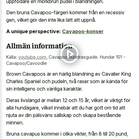
uppfödare en mörkbrun pudel i blandningen.
Den bruna Cavapoo-färgen kommer från en recessiv
gen, vilket gör den inte lika lätt att uppnå.
A unique perspective:
Cavapoo-konser
Allmän information
Källa:
youtube.com
,
Cavapoo hundrasguide. Hundar 101 -
Cavapoo/Cavoodle
Brown Cavapoos är en härlig blandning av Cavalier King
Charles Spaniel och pudeln, två raser som är kända för
sin intelligens och vänliga karaktär.
Deras livslängd är mellan 12 och 15 år, vilket är viktigt för
alla hundägare, vilket innebär att du har gott om tid att
njuta av din pälsväns sällskap och skapa bestående
minnen.
Bruna cavapus kommer i olika vikter, från 8 till 20 pund,