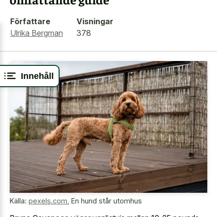
Författare
Visningar
Ulrika Bergman
378
Innehåll
Källa:
pexels.com
,
En hund står utomhus