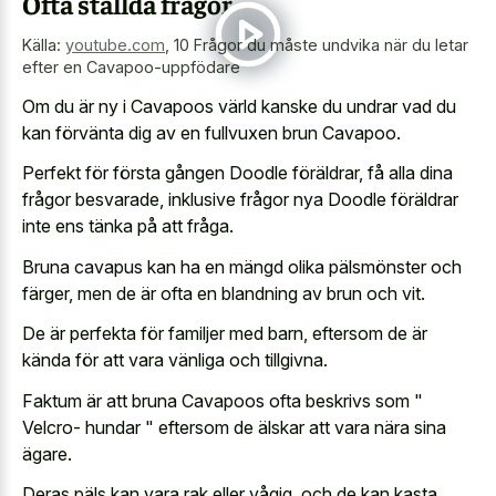
Ofta ställda frågor
Källa:
youtube.com
,
10 Frågor du måste undvika när du letar
efter en Cavapoo-uppfödare
Om du är ny i Cavapoos värld kanske du undrar vad du
kan förvänta dig av en fullvuxen brun Cavapoo.
Perfekt för första gången Doodle föräldrar, få alla dina
frågor besvarade, inklusive frågor nya Doodle föräldrar
inte ens tänka på att fråga.
Bruna cavapus kan ha en mängd olika pälsmönster och
färger, men de är ofta en blandning av brun och vit.
De är perfekta för familjer med barn, eftersom de är
kända för att vara vänliga och tillgivna.
Faktum är att bruna Cavapoos ofta beskrivs som "
Velcro- hundar " eftersom de älskar att vara nära sina
ägare.
Deras päls kan vara rak eller vågig, och de kan kasta