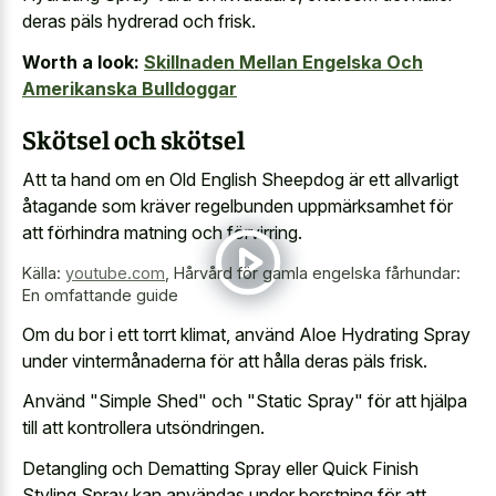
deras päls hydrerad och frisk.
Worth a look:
Skillnaden Mellan Engelska Och
Amerikanska Bulldoggar
Skötsel och skötsel
Att ta hand om en Old English Sheepdog är ett allvarligt
åtagande som kräver regelbunden uppmärksamhet för
att förhindra matning och förvirring.
Källa:
youtube.com
,
Hårvård för gamla engelska fårhundar:
En omfattande guide
Om du bor i ett torrt klimat, använd Aloe Hydrating Spray
under vintermånaderna för att hålla deras päls frisk.
Använd "Simple Shed" och "Static Spray" för att hjälpa
till att kontrollera utsöndringen.
Detangling och Dematting Spray eller Quick Finish
Styling Spray kan användas under borstning för att