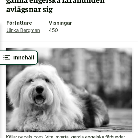
avlägsnar sig
Författare
Visningar
Ulrika Bergman
450
Innehåll
Källa:
pexels.com
,
Vita, svarta, gamla engelska fårhundar