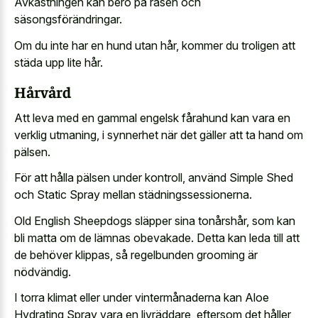
Avkastningen kan bero på rasen och
säsongsförändringar.
Om du inte har en hund utan hår, kommer du troligen att
städa upp lite hår.
Hårvård
Att leva med en gammal engelsk fårahund kan vara en
verklig utmaning, i synnerhet när det gäller att ta hand om
pälsen.
För att hålla pälsen under kontroll, använd Simple Shed
och Static Spray mellan städningssessionerna.
Old English Sheepdogs släpper sina tonårshår, som kan
bli matta om de lämnas obevakade. Detta kan leda till att
de behöver klippas, så regelbunden grooming är
nödvändig.
I torra klimat eller under vintermånaderna kan Aloe
Hydrating Spray vara en livräddare, eftersom det håller