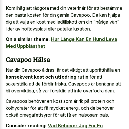
Kom ihåg att rådgöra med din veterinär för att bestämma
den bästa kosten för din gamla Cavapoo. De kan hjälpa
dig att välja en kost med ledtillskott om din "håriga vän"
lider av höftdysplasi eller patellar luxation.
On a similar theme:
Hur Länge Kan En Hund Leva
Med Uppblåsthet
Cavapoo Hälsa
När din Cavapoo åldras, är det viktigt att upprätthålla en
konsekvent kost och utfodring rutin
för att
säkerställa att de förblir friska. Cavapoos är benägna att
bli överviktiga, så var försiktig att inte överfodra dem.
Cavapoos behöver en kost som är rik på protein och
kolhydrater för att få mycket energi, och de behöver
också omegafettsyror för att få en hälsosam päls.
Consider reading:
Vad Behöver Jag För En