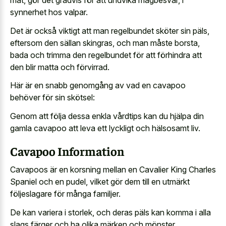
mat, gör det gradvis för att undvika magbesvär, i
synnerhet hos valpar.
Det är också viktigt att man regelbundet sköter sin päls,
eftersom den sällan skingras, och man måste borsta,
bada och trimma den regelbundet för att förhindra att
den blir matta och förvirrad.
Här är en snabb genomgång av vad en cavapoo
behöver för sin skötsel:
Genom att följa dessa enkla vårdtips kan du hjälpa din
gamla cavapoo att leva ett lyckligt och hälsosamt liv.
Cavapoo Information
Cavapoos är en korsning mellan en Cavalier King Charles
Spaniel och en pudel, vilket gör dem till en utmärkt
följeslagare för många familjer.
De kan variera i storlek, och deras päls kan komma i alla
slags färger och ha olika märken och mönster.