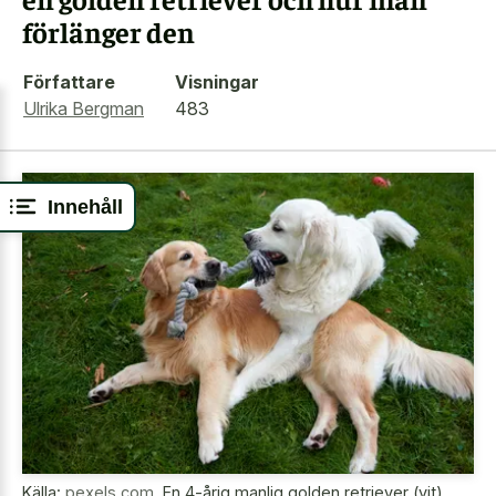
förlänger den
Författare
Visningar
Ulrika Bergman
483
Innehåll
Källa:
pexels.com
,
En 4-årig manlig golden retriever (vit)