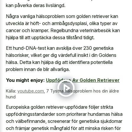
kan påverka deras livslängd.
Några vanliga hälsoproblem som golden retriever kan
utveckla är höft- och armbågsdysplasi, olika typer av
cancer och kramper. Regelbundna veterinärbesök kan
hjälpa till att upptäcka dessa tillstånd tidigt.
Ett hund-DNA-test kan avskilja över 230 genetiska
hälsorisker, vilket ger dig värdefull insikt i din Goldens
hälsa. Detta kan hjälpa dig att identifiera potentiella
problem innan de blir allvarliga.
You might enjoy:
Uppfödare Av Golden Retriever
Källa:
youtube.com
,
7 Tystna hälsoproblem hos din äldre
hund
Europeiska golden retriever-uppfödare följer strikta
uppfödningsstandarder som prioriterar hundarnas hälsa
och välbefinnande, screenerar för genetiska sjukdomar
och främjar genetisk mångfald för att minska risken för