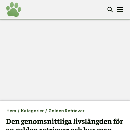
Hem
/
Kategorier
/
Golden Retriever
Den genomsnittliga livslängden för
en golden retriever och hur man