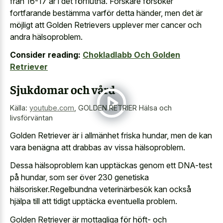
från 16-17 år i det förflutna. Forskare försöker
fortfarande bestämma varför detta händer, men det är
möjligt att Golden Retrievers upplever mer cancer och
andra hälsoproblem.
Consider reading:
Chokladlabb Och Golden
Retriever
Sjukdomar och vård
Källa:
youtube.com
,
GOLDEN RETRIER Hälsa och
livsförväntan
Golden Retriever är i allmänhet friska hundar, men de kan
vara benägna att drabbas av vissa hälsoproblem.
Dessa hälsoproblem kan upptäckas genom ett DNA-test
på hundar, som ser över 230 genetiska
hälsorisker.Regelbundna veterinärbesök kan också
hjälpa till att tidigt upptäcka eventuella problem.
Golden Retriever är mottagliga för höft- och