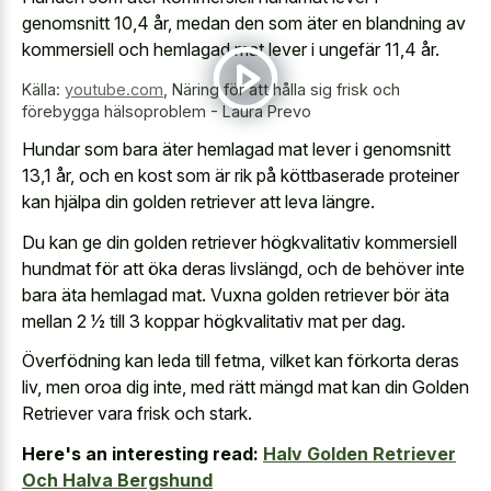
genomsnitt 10,4 år, medan den som äter en blandning av
kommersiell och hemlagad mat lever i ungefär 11,4 år.
Källa:
youtube.com
,
Näring för att hålla sig frisk och
förebygga hälsoproblem - Laura Prevo
Hundar som bara äter hemlagad mat lever i genomsnitt
13,1 år, och en kost som är rik på köttbaserade proteiner
kan hjälpa din golden retriever att leva längre.
Du kan ge din golden retriever högkvalitativ kommersiell
hundmat för att öka deras livslängd, och de behöver inte
bara äta hemlagad mat. Vuxna golden retriever bör äta
mellan 2 1⁄2 till 3 koppar högkvalitativ mat per dag.
Överfödning kan leda till fetma, vilket kan förkorta deras
liv, men oroa dig inte, med rätt mängd mat kan din Golden
Retriever vara frisk och stark.
Here's an interesting read:
Halv Golden Retriever
Och Halva Bergshund