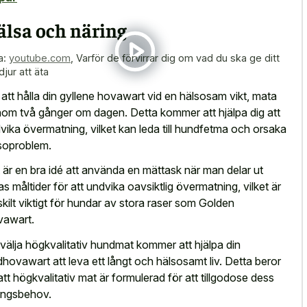
älsa och näring
a:
youtube.com
,
Varför de förvirrar dig om vad du ska ge ditt
jur att äta
 att hålla din gyllene hovawart vid en hälsosam vikt, mata
om två gånger om dagen. Detta kommer att hjälpa dig att
vika övermatning, vilket kan leda till hundfetma och orsaka
soproblem.
 är en bra idé att använda en mättask när man delar ut
as måltider för att undvika oavsiktlig övermatning, vilket är
skilt viktigt för hundar av stora raser som Golden
awart.
 välja högkvalitativ hundmat kommer att hjälpa din
dhovawart att leva ett långt och hälsosamt liv. Detta beror
att högkvalitativ mat är formulerad för att tillgodose dess
ingsbehov.