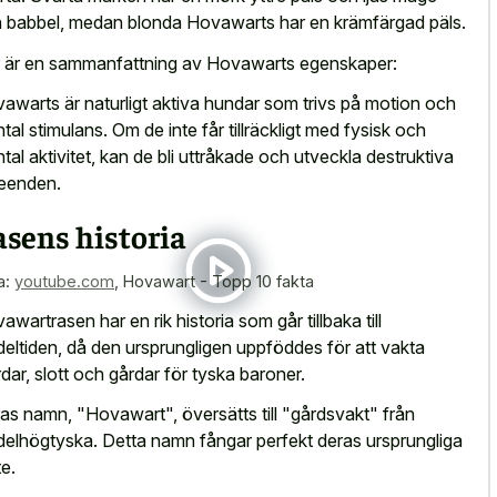
 babbel, medan blonda Hovawarts har en krämfärgad päls.
 är en sammanfattning av Hovawarts egenskaper:
awarts är naturligt aktiva hundar som trivs på motion och
tal stimulans. Om de inte får tillräckligt med fysisk och
tal aktivitet, kan de bli uttråkade och utveckla destruktiva
eenden.
sens historia
a:
youtube.com
,
Hovawart - Topp 10 fakta
awartrasen har en rik historia som går tillbaka till
eltiden, då den ursprungligen uppföddes för att vakta
rdar, slott och gårdar för tyska baroner.
as namn, "Hovawart", översätts till "gårdsvakt" från
elhögtyska. Detta namn fångar perfekt deras ursprungliga
te.