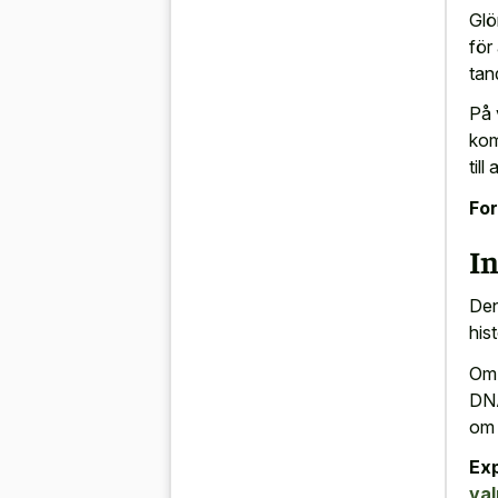
Glö
för
tan
På 
kom
til
For
I
Den
his
Om 
DNA
om 
Ex
val