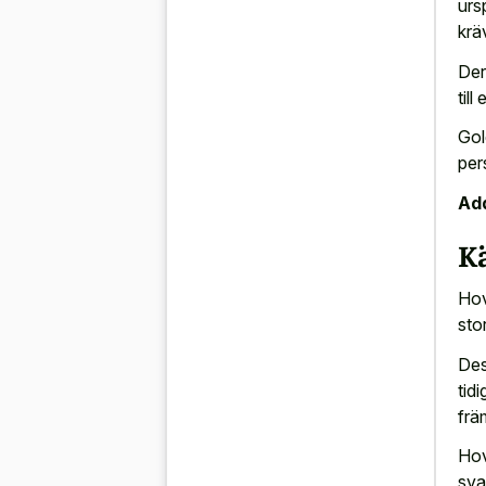
urs
krä
Der
til
Gol
per
Add
K
Hov
sto
Des
tid
frä
Hov
sva