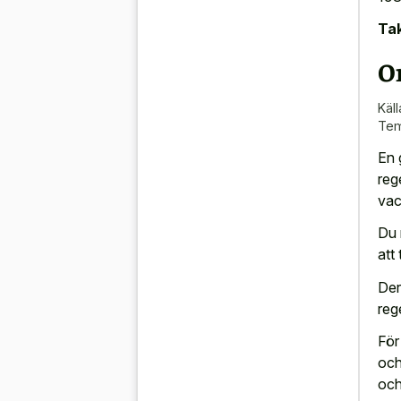
Tak
O
Käll
Tem
En 
reg
vac
Du 
att
Der
rege
För
och
och