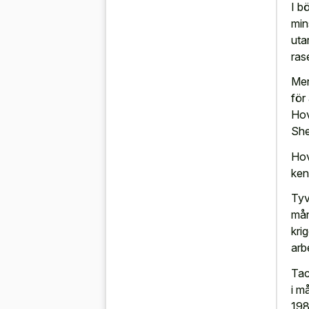
I b
min
uta
ras
Men
för
Hov
She
Hov
ken
Tyv
mån
kri
arb
Tac
i m
198