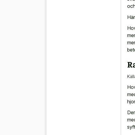
och
Här
Hov
men
men
bet
Ra
Käll
Hov
med
hjo
Der
med
syf