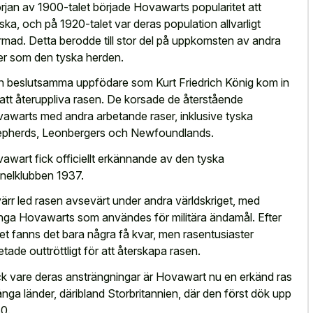
örjan av 1900-talet började Hovawarts popularitet att
ska, och på 1920-talet var deras population allvarligt
rmad. Detta berodde till stor del på uppkomsten av andra
er som den tyska herden.
 beslutsamma uppfödare som Kurt Friedrich König kom in
 att återuppliva rasen. De korsade de återstående
awarts med andra arbetande raser, inklusive tyska
pherds, Leonbergers och Newfoundlands.
awart fick officiellt erkännande av den tyska
nelklubben 1937.
ärr led rasen avsevärt under andra världskriget, med
ga Hovawarts som användes för militära ändamål. Efter
get fanns det bara några få kvar, men rasentusiaster
etade outtröttligt för att återskapa rasen.
k vare deras ansträngningar är Hovawart nu en erkänd ras
ånga länder, däribland Storbritannien, där den först dök upp
0.