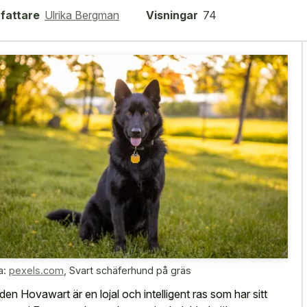
fattare
Ulrika Bergman
Visningar
74
a:
pexels.com
,
Svart schäferhund på gräs
den Hovawart är en lojal och intelligent ras som har sitt