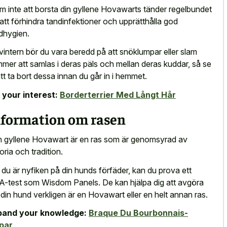
m inte att borsta din gyllene Hovawarts tänder regelbundet
 att förhindra tandinfektioner och upprätthålla god
dhygien.
vintern bör du vara beredd på att snöklumpar eller slam
mer att samlas i deras päls och mellan deras kuddar, så se
l att ta bort dessa innan du går in i hemmet.
 your interest:
Borderterrier Med Långt Hår
nformation om rasen
 gyllene Hovawart är en ras som är genomsyrad av
toria och tradition.
du är nyfiken på din hunds förfäder, kan du prova ett
-test som Wisdom Panels. De kan hjälpa dig att avgöra
din hund verkligen är en Hovawart eller en helt annan ras.
pand your knowledge:
Braque Du Bourbonnais-
par