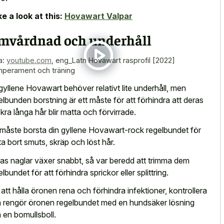
e a look at this:
Hovawart Valpar
mvårdnad och underhåll
a:
youtube.com
,
eng_Latn Hovawart rasprofil [2022]
perament och träning
gyllene Hovawart behöver relativt lite underhåll, men
elbunden borstning är ett måste för att förhindra att deras
kra långa hår blir matta och förvirrade.
måste borsta din gyllene Hovawart-rock regelbundet för
 ta bort smuts, skräp och löst hår.
as naglar växer snabbt, så var beredd att trimma dem
lbundet för att förhindra sprickor eller splittring.
 att hålla öronen rena och förhindra infektioner, kontrollera
 rengör öronen regelbundet med en hundsäker lösning
 en bomullsboll.