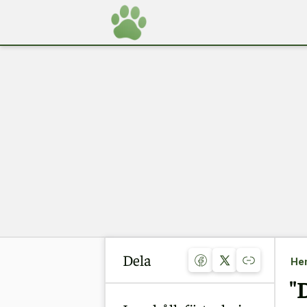
Dela
He
"