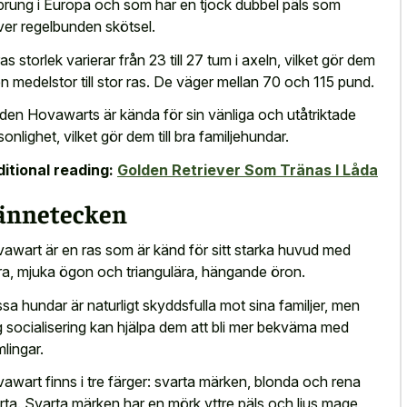
prung i Europa och som har en tjock dubbel päls som
ver regelbunden skötsel.
as storlek varierar från 23 till 27 tum i axeln, vilket gör dem
l en medelstor till stor ras. De väger mellan 70 och 115 pund.
den Hovawarts är kända för sin vänliga och utåtriktade
sonlighet, vilket gör dem till bra familjehundar.
itional reading:
Golden Retriever Som Tränas I Låda
ännetecken
awart är en ras som är känd för sitt starka huvud med
ra, mjuka ögon och triangulära, hängande öron.
sa hundar är naturligt skyddsfulla mot sina familjer, men
ig socialisering kan hjälpa dem att bli mer bekväma med
mlingar.
awart finns i tre färger: svarta märken, blonda och rena
rta. Svarta märken har en mörk yttre päls och ljus mage