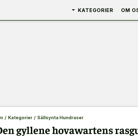
KATEGORIER
OM O
m
/
Kategorier
/
Sällsynta Hundraser
Den gyllene hovawartens rasg