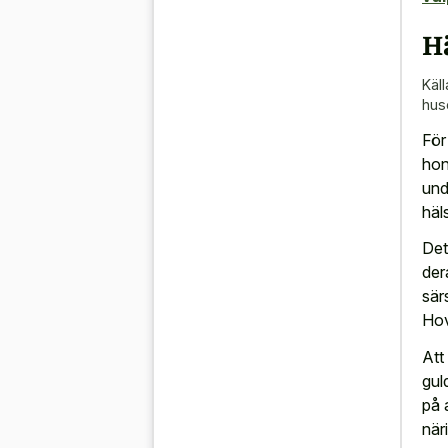
H
Käll
husd
För
hon
und
häl
Det
der
sär
Hov
Att
gul
på 
när