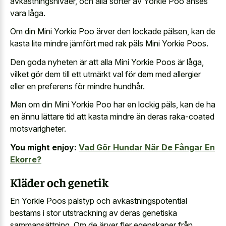
avkastningsnivåer, och alla sorter av Yorkie Poo anses
vara låga.
Om din Mini Yorkie Poo ärver den lockade pälsen, kan de
kasta lite mindre jämfört med rak päls Mini Yorkie Poos.
Den goda nyheten är att alla Mini Yorkie Poos är låga,
vilket gör dem till ett utmärkt val för dem med allergier
eller en preferens för mindre hundhår.
Men om din Mini Yorkie Poo har en lockig päls, kan de ha
en ännu lättare tid att kasta mindre än deras raka-coated
motsvarigheter.
You might enjoy:
Vad Gör Hundar När De Fångar En
Ekorre?
Kläder och genetik
En Yorkie Poos pälstyp och avkastningspotential
bestäms i stor utsträckning av deras genetiska
sammansättning. Om de ärver fler egenskaper från