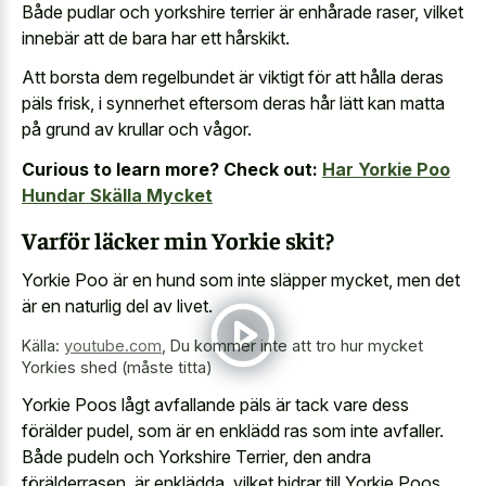
Både pudlar och yorkshire terrier är enhårade raser, vilket
innebär att de bara har ett hårskikt.
Att borsta dem regelbundet är viktigt för att hålla deras
päls frisk, i synnerhet eftersom deras hår lätt kan matta
på grund av krullar och vågor.
Curious to learn more? Check out:
Har Yorkie Poo
Hundar Skälla Mycket
Varför läcker min Yorkie skit?
Yorkie Poo är en hund som inte släpper mycket, men det
är en naturlig del av livet.
Källa:
youtube.com
,
Du kommer inte att tro hur mycket
Yorkies shed (måste titta)
Yorkie Poos lågt avfallande päls är tack vare dess
förälder pudel, som är en enklädd ras som inte avfaller.
Både pudeln och Yorkshire Terrier, den andra
förälderrasen, är enklädda, vilket bidrar till Yorkie Poos