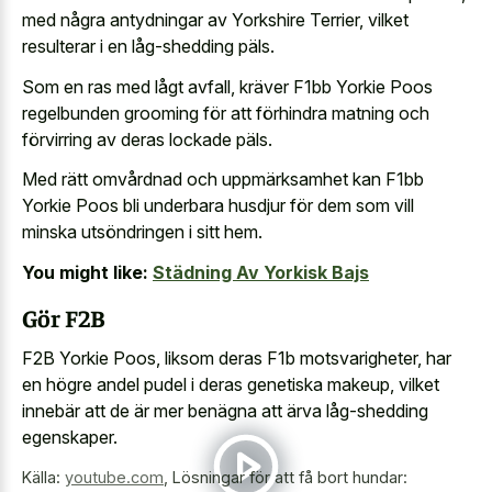
med några antydningar av Yorkshire Terrier, vilket
resulterar i en låg-shedding päls.
Som en ras med lågt avfall, kräver F1bb Yorkie Poos
regelbunden grooming för att förhindra matning och
förvirring av deras lockade päls.
Med rätt omvårdnad och uppmärksamhet kan F1bb
Yorkie Poos bli underbara husdjur för dem som vill
minska utsöndringen i sitt hem.
You might like:
Städning Av Yorkisk Bajs
Gör F2B
F2B Yorkie Poos, liksom deras F1b motsvarigheter, har
en högre
andel pudel i deras genetiska makeup
, vilket
innebär att de är mer benägna att ärva låg-shedding
egenskaper.
Källa:
youtube.com
,
Lösningar för att få bort hundar: