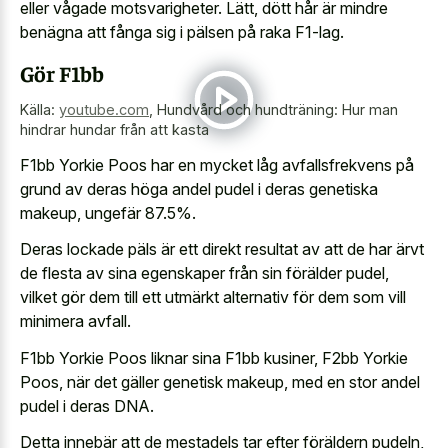
eller vågade motsvarigheter. Lätt, dött hår är mindre
benägna att fånga sig i pälsen på raka F1-lag.
Gör F1bb
Källa:
youtube.com
,
Hundvård och hundträning: Hur man
hindrar hundar från att kasta
F1bb Yorkie Poos har en mycket låg avfallsfrekvens på
grund av deras höga
andel pudel i deras genetiska
makeup
, ungefär 87.5%.
Deras lockade päls är ett direkt resultat av att de har ärvt
de flesta av sina egenskaper från sin förälder pudel,
vilket gör dem till ett utmärkt alternativ för dem som vill
minimera avfall.
F1bb Yorkie Poos liknar sina F1bb kusiner, F2bb Yorkie
Poos, när det gäller genetisk makeup, med en stor andel
pudel i deras DNA.
Detta innebär att de mestadels tar efter föräldern pudeln,