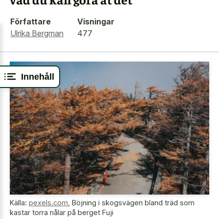
Författare
Visningar
Ulrika Bergman
477
Innehåll
Källa:
pexels.com
,
Böjning i skogsvägen bland träd som
kastar torra nålar på berget Fuji