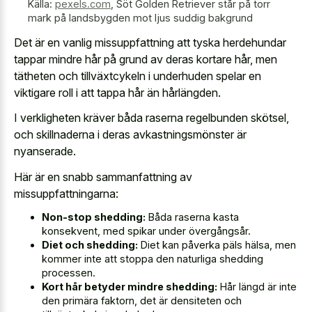
Källa:
pexels.com
,
Söt Golden Retriever står på torr
mark på landsbygden mot ljus suddig bakgrund
Det är en vanlig missuppfattning att tyska herdehundar
tappar mindre hår på grund av deras kortare hår, men
tätheten och tillväxtcykeln i underhuden spelar en
viktigare roll i att tappa hår än hårlängden.
I verkligheten kräver båda raserna regelbunden skötsel,
och skillnaderna i deras avkastningsmönster är
nyanserade.
Här är en snabb sammanfattning av
missuppfattningarna:
Non-stop shedding:
Båda raserna kasta
konsekvent, med spikar under övergångsår.
Diet och shedding:
Diet kan påverka päls hälsa, men
kommer inte att stoppa den naturliga shedding
processen.
Kort hår betyder mindre shedding:
Hår längd är inte
den primära faktorn, det är densiteten och