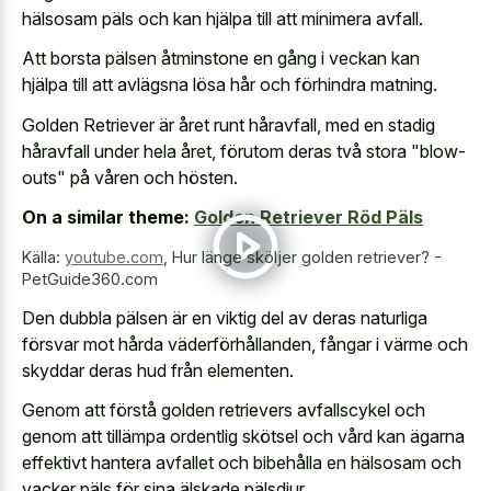
hälsosam päls och kan hjälpa till att minimera avfall.
Att borsta pälsen åtminstone en gång i veckan kan
hjälpa till att avlägsna lösa hår och förhindra matning.
Golden Retriever är året runt håravfall, med en stadig
håravfall under hela året, förutom deras två stora "blow-
outs" på våren och hösten.
On a similar theme:
Golden Retriever Röd Päls
Källa:
youtube.com
,
Hur länge sköljer golden retriever? -
PetGuide360.com
Den dubbla pälsen är en viktig del av deras naturliga
försvar mot hårda väderförhållanden, fångar i värme och
skyddar deras hud från elementen.
Genom att förstå golden retrievers avfallscykel och
genom att tillämpa ordentlig skötsel och vård kan ägarna
effektivt hantera avfallet och bibehålla en hälsosam och
vacker päls för sina älskade pälsdjur.