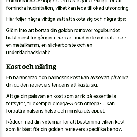
Förhindrande av loppor och fästingar är viktigt för att
förhindra hudirritation, vilket kan leda till ökad utsöndring.
Här följer några viktiga sätt att sköta sig och några tips:
Glöm inte att borsta din golden retriever regelbundet,
helst minst tre gånger i veckan, med en kombination av
en metallkamm, en slickerborste och en
underklädnadskrabb.
Kost och näring
En balanserad och näringsrik kost kan avsevärt påverka
din golden retrievers tendens att kasta sig.
Att ge din pälsvän en kost som är rik på essentiella
fettsyror, till exempel omega-3 och omega-6, kan
förbättra pälsens hälsa och minska utsläppet.
Rådgör med din veterinär för att bestämma vilken kost
som är bäst för din golden retrievers specifika behov.