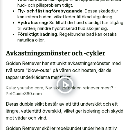
hud- och pälsproblem tidigt.
Fly- och fästingförebyggande:
Dessa skadedjur
kan irritera huden, vilket leder till ökad utgjutning.
Hydratisering:
Se till att din hund ständigt har tillgång
till vatten; mindre hydratiserad hud sköljer sig.
Försiktigt badning:
Regelbundna bad kan orsaka
naturliga oljor,
Avkastningsmönster och -cykler
Golden Retriever har ett unikt avkastningsmönster, med
två stora "blow-outs" på våren och hösten, där de
tappar underkläderna mer rikligt.
Källa:
youtube.com
,
När sköljer golden retriever mest? -
PetGuide360.com
Deras dubbla skikt består av ett tätt underskikt och ett
längre, vattentätt överskikt, vilket ger isolering och skydd
mot väder och vind.
Golden Retriever sköljer regelbundet under hela sitt liv,