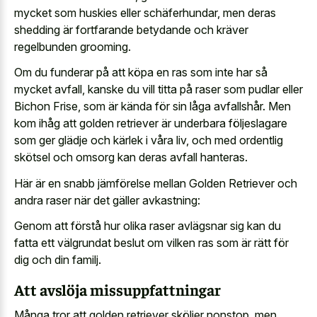
mycket som huskies eller schäferhundar, men deras
shedding är fortfarande betydande och kräver
regelbunden grooming.
Om du funderar på att köpa en ras som inte har så
mycket avfall, kanske du vill titta på raser som pudlar eller
Bichon Frise, som är kända för sin låga avfallshår. Men
kom ihåg att golden retriever är underbara följeslagare
som ger glädje och kärlek i våra liv, och med ordentlig
skötsel och omsorg kan deras avfall hanteras.
Här är en snabb jämförelse mellan Golden Retriever och
andra raser när det gäller avkastning:
Genom att förstå hur olika raser avlägsnar sig kan du
fatta ett välgrundat beslut om vilken ras som är rätt för
dig och din familj.
Att avslöja missuppfattningar
Många tror att golden retriever sköljer nonstop, men