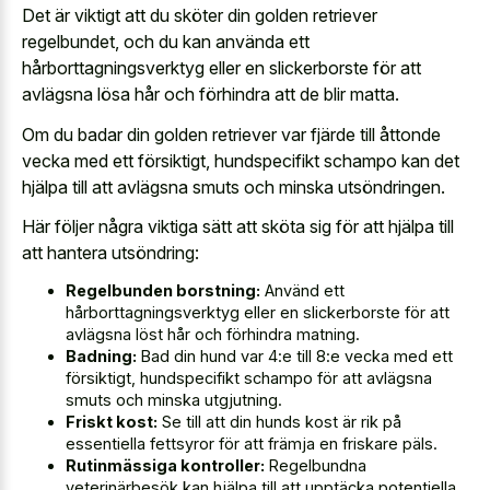
Det är viktigt att du sköter din golden retriever
regelbundet, och du kan använda ett
hårborttagningsverktyg eller en slickerborste för att
avlägsna lösa hår och förhindra att de blir matta.
Om du badar din golden retriever var fjärde till åttonde
vecka med ett försiktigt, hundspecifikt schampo kan det
hjälpa till att avlägsna smuts och minska utsöndringen.
Här följer några viktiga sätt att sköta sig för att hjälpa till
att hantera utsöndring:
Regelbunden borstning:
Använd ett
hårborttagningsverktyg eller en slickerborste för att
avlägsna löst hår och förhindra matning.
Badning:
Bad din hund var 4:e till 8:e vecka med ett
försiktigt, hundspecifikt schampo för att avlägsna
smuts och minska utgjutning.
Friskt kost:
Se till att din hunds kost är rik på
essentiella fettsyror för att främja en friskare päls.
Rutinmässiga kontroller:
Regelbundna
veterinärbesök kan hjälpa till att upptäcka potentiella