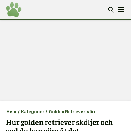
Hem
/
Kategorier
/
Golden Retriever-vård
Hur golden retriever sköljer och
vad du kan göra åt det