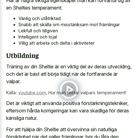
Här är några viktiga egenskaper man kan förvänta sig av
en Shelties temperament:
Vänlig och utåtriktad
Snabb att skälla om misstänksam mot främlingar
Lekfull och tillgiven
Intelligent och lojal
Villig att arbeta och delta i aktiviteter
Utbildning
Träning av din Sheltie är en viktig del av deras utveckling,
och det är bäst att börja tidigt när de fortfarande är
valpar.
Källa:
youtube.com
,
Hur man testar valpars temperament!
Det är viktigt att använda positiva förstärkningstekniker,
eftersom hårda korrigeringar kan vara skadliga för deras
känsliga natur.
För att hjälpa din Sheltie att övervinna sin naturliga
försiktighet när det gäller främlingar, bör du låta den