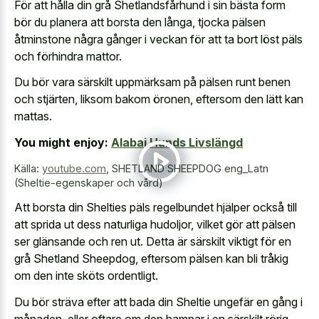
För att hålla din grå Shetlandsfårhund i sin bästa form
bör du planera att borsta den långa, tjocka pälsen
åtminstone några gånger i veckan för att ta bort löst päls
och förhindra mattor.
Du bör vara särskilt uppmärksam på pälsen runt benen
och stjärten, liksom bakom öronen, eftersom den lätt kan
mattas.
You might enjoy:
Alabai Hunds Livslängd
Källa:
youtube.com
,
SHETLAND SHEEPDOG eng_Latn
(Sheltie-egenskaper och vård)
Att borsta din Shelties päls regelbundet hjälper också till
att sprida ut dess naturliga hudoljor, vilket gör att pälsen
ser glänsande och ren ut. Detta är särskilt viktigt för en
grå Shetland Sheepdog, eftersom pälsen kan bli tråkig
om den inte sköts ordentligt.
Du bör sträva efter att bada din Sheltie ungefär en gång i
månaden, eller oftare om den hamnar i en särskilt rörig