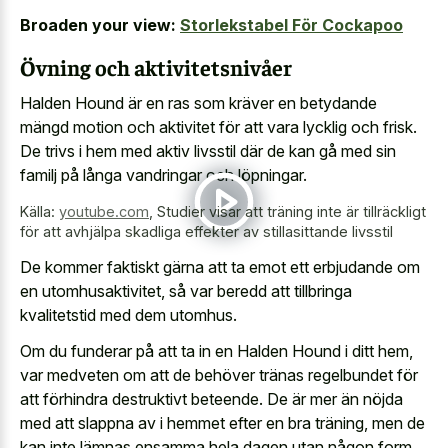
Broaden your view:
Storlekstabel För Cockapoo
Övning och aktivitetsnivåer
Halden Hound är en ras som kräver en betydande
mängd motion och aktivitet för att vara lycklig och frisk.
De trivs i hem med aktiv livsstil där de kan gå med sin
familj på långa vandringar och löpningar.
Källa:
youtube.com
,
Studier visar att träning inte är tillräckligt
för att avhjälpa skadliga effekter av stillasittande livsstil
De kommer faktiskt gärna att ta emot ett erbjudande om
en utomhusaktivitet, så var beredd att tillbringa
kvalitetstid med dem utomhus.
Om du funderar på att ta in en Halden Hound i ditt hem,
var medveten om att de behöver tränas regelbundet för
att förhindra destruktivt beteende. De är mer än nöjda
med att slappna av i hemmet efter en bra träning, men de
kan inte lämnas ensamma hela dagen utan någon form