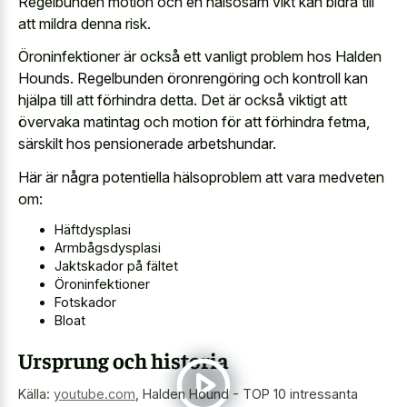
Regelbunden motion och en hälsosam vikt kan bidra till
att mildra denna risk.
Öroninfektioner är också ett vanligt problem hos Halden
Hounds. Regelbunden öronrengöring och kontroll kan
hjälpa till att förhindra detta. Det är också viktigt att
övervaka matintag och motion för att förhindra fetma,
särskilt hos pensionerade arbetshundar.
Här är några potentiella hälsoproblem att vara medveten
om:
Häftdysplasi
Armbågsdysplasi
Jaktskador på fältet
Öroninfektioner
Fotskador
Bloat
Ursprung och historia
Källa:
youtube.com
,
Halden Hound - TOP 10 intressanta