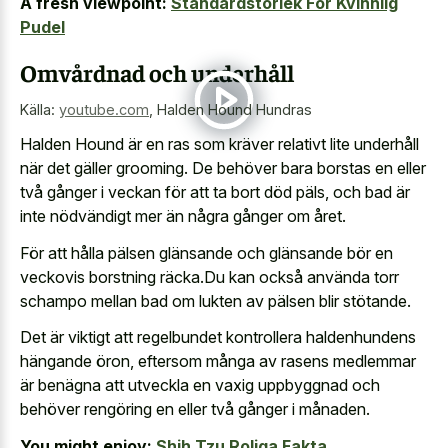
A fresh viewpoint:
Standardstorlek För Kvinnlig
Pudel
Omvårdnad och underhåll
Källa:
youtube.com
,
Halden Hound Hundras
Halden Hound är en ras som kräver relativt lite underhåll
när det gäller grooming. De behöver bara borstas en eller
två gånger i veckan för att ta bort död päls, och bad är
inte nödvändigt mer än några gånger om året.
För att hålla pälsen glänsande och glänsande bör en
veckovis borstning räcka.Du kan också använda torr
schampo mellan bad om lukten av pälsen blir stötande.
Det är viktigt att regelbundet kontrollera haldenhundens
hängande öron, eftersom många av rasens medlemmar
är benägna att utveckla en vaxig uppbyggnad och
behöver rengöring en eller två gånger i månaden.
You might enjoy:
Shih Tzu Roliga Fakta