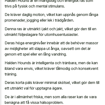
Halden Hound är en mångsidig och energisk ras som
trivs på fysisk och mental stimulans.
De kräver daglig motion, vilket kan uppnås genom långa
promenader, jogging eller lek i trädgården.
Denna ras är utmärkt i jakt och jakt, vilket gör den till en
utmärkt följeslagare för utomhusentusiaster.
Deras höga energinivåer innebär att de behöver massor
av möjligheter att släppa ut ånga, oavsett om det är
genom ett spel eller en lång vandring.
Halden Hounds är intelligenta och tränbara, men de kan
ibland vara envis, vilket kräver tålmodig och konsekvent
träning.
Deras korta päls kräver minimal skötsel, vilket gör dem till
ett utmärkt val för upptagna ägare.
De är i allmänhet friska, men som alla raser kan de vara
benägna att få vissa hälsoproblem.