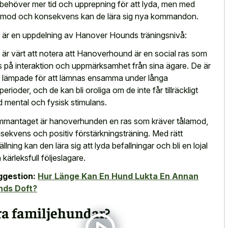
behöver mer tid och upprepning för att lyda, men med
amod och konsekvens kan de lära sig nya kommandon.
 är en uppdelning av Hanover Hounds träningsnivå:
 är värt att notera att Hanoverhound är en social ras som
vs på interaktion och uppmärksamhet från sina ägare. De är
e lämpade för att lämnas ensamma under långa
perioder, och de kan bli oroliga om de inte får tillräckligt
 mental och fysisk stimulans.
mantaget är hanoverhunden en ras som kräver tålamod,
sekvens och positiv förstärkningsträning. Med rätt
ällning kan den lära sig att lyda befallningar och bli en lojal
 kärleksfull följeslagare.
ggestion:
Hur Länge Kan En Hund Lukta En Annan
nds Doft?
ra familjehundar?