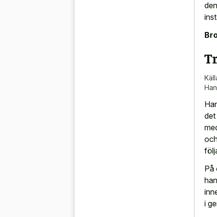
den
ins
Bro
T
Käll
Han
Han
det
med
och
föl
På 
han
inn
i g