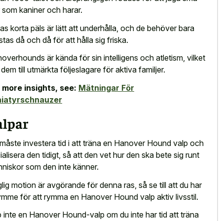
r som kaniner och harar.
as korta päls är lätt att underhålla, och de behöver bara
stas då och då för att hålla sig friska.
overhounds är kända för sin intelligens och atletism, vilket
 dem till utmärkta följeslagare för aktiva familjer.
 more insights, see:
Mätningar För
niatyrschnauzer
alpar
måste investera tid i att träna en Hanover Hound valp och
ialisera den tidigt, så att den vet hur den ska bete sig runt
niskor som den inte känner.
lig motion är avgörande för denna ras, så se till att du har
ymme för att rymma en Hanover Hound valp aktiv livsstil.
 inte en Hanover Hound-valp om du inte har tid att träna