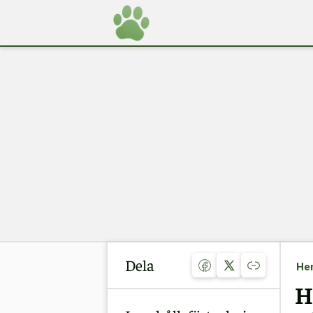
Dela
He
H