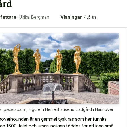
ård
fattare
Ulrika Bergman
Visningar
4,6 tn
a:
pexels.com
,
Figurer i Herrenhausens trädgård i Hannover
overhounden är en gammal tysk ras som har funnits
an 1600-talet och ursprungligen föddes för att jaga små