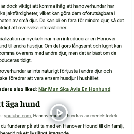
 är dock viktigt att komma ihåg att hanoverhundar har
rka jaktfärdigheter, vilket kan göra dem oförutsägbara i
heten av små djur. De kan bli en fara för mindre djur, så det
viktigt att övervaka interaktioner.
ialization är nyckeln när man introducerar en Hanover
nd till andra husdjur. Om det görs långsamt och lugnt kan
komma överens med andra djur, men det är bäst om de
roduceras tidigt.
overhundar är inte naturligt förtjusta i andra djur och
ske föredrar att vara ensam husdjur i hushållet.
ders also liked:
När Man Ska Avla En Honhund
tt äga hund
a:
youtube.com
,
Hannoverhund - hundras av medelstorlek
du funderar på att ta med en Hanover Hound till din familj,
 beredd på ett livslångt åtagande.