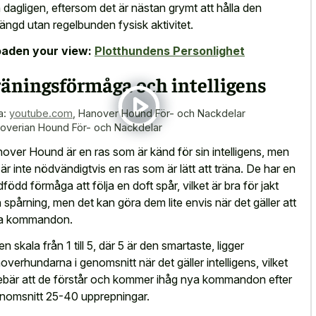
 dagligen, eftersom det är nästan grymt att hålla den
tängd utan regelbunden fysisk aktivitet.
aden your view:
Plotthundens Personlighet
räningsförmåga och intelligens
a:
youtube.com
,
Hanover Hound För- och Nackdelar
overian Hound För- och Nackdelar
over Hound är en ras som är känd för sin intelligens, men
 är inte nödvändigtvis en ras som är lätt att träna. De har en
född förmåga att följa en doft spår, vilket är bra för jakt
 spårning, men det kan göra dem lite envis när det gäller att
ja kommandon.
en skala från 1 till 5, där 5 är den smartaste, ligger
overhundarna i genomsnitt när det gäller intelligens, vilket
ebär att de förstår och kommer ihåg nya kommandon efter
enomsnitt 25-40 upprepningar.