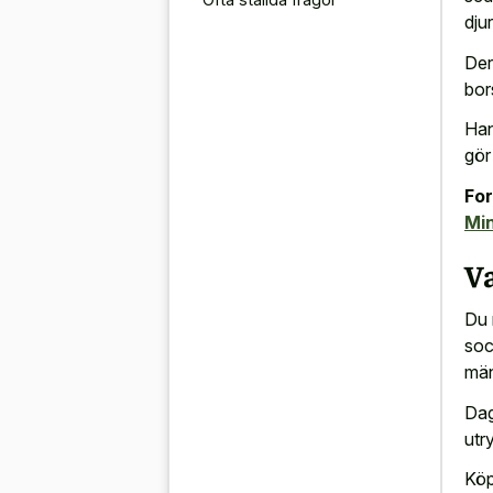
dju
Der
bor
Han
gör
For
Mi
V
Du 
soc
män
Dag
utr
Köp