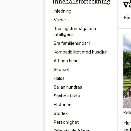
Innehållsförteckning
v
Inledning
För
Valpar
Träningsförmåga och
intelligens
Bra familjehundar?
Kompatibilitet med husdjur
Att äga hund
Skötsel
Hälsa
Sällan hundras
Snabba fakta
Historien
Käll
Storlek
Personlighet
Han
sed
Ofta ställda frågor