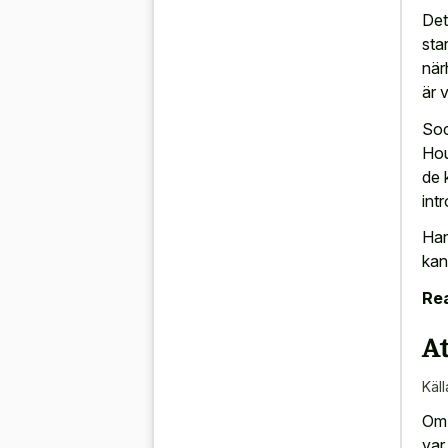
Det
sta
när
är 
Soc
Hou
de 
int
Han
kan
Rea
A
Käll
Om 
var