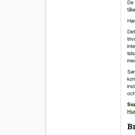
De 
tål
Här
Det
tri
int
tids
med
Sam
kon
inst
och
Su
Hu
B