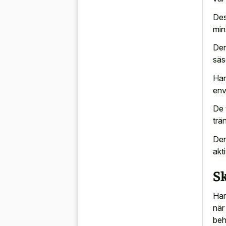
Des
min
Der
säs
Han
env
De 
trän
Der
akt
S
Han
när
beh