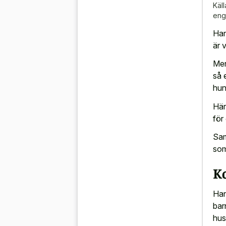
Käll
eng
Han
är 
Men
så 
hun
Här
för
Sam
som 
K
Han
bar
hus