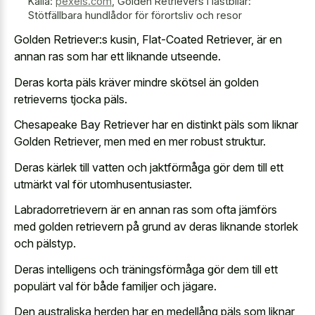
Källa:
pexels.com
,
Golden Retrievers i lastbilar:
Stötfällbara hundlådor för förortsliv och resor
Golden Retriever:s kusin, Flat-Coated Retriever, är en
annan ras som har ett liknande utseende.
Deras korta päls kräver mindre skötsel än golden
retrieverns tjocka päls.
Chesapeake Bay Retriever har en distinkt päls som liknar
Golden Retriever, men med en mer robust struktur.
Deras kärlek till vatten och jaktförmåga gör dem till ett
utmärkt val för utomhusentusiaster.
Labradorretrievern är en annan ras som ofta jämförs
med golden retrievern på grund av deras liknande storlek
och pälstyp.
Deras intelligens och träningsförmåga gör dem till ett
populärt val för både familjer och jägare.
Den australiska herden har en medellång päls som liknar