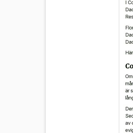
I C
Dac
Res
Flo
Dac
Dac
Här
Co
Om 
mån
är 
lån
Den
Sec
av 
evi