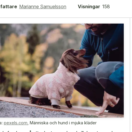
fattare
Marianne Samuelsson
Visningar
158
a:
pexels.com
,
Människa och hund i mjuka kläder