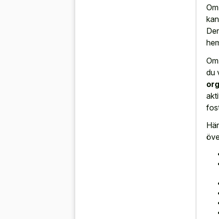
Om 
kan
Den
hem
Om 
du 
org
akt
fos
Här
öve