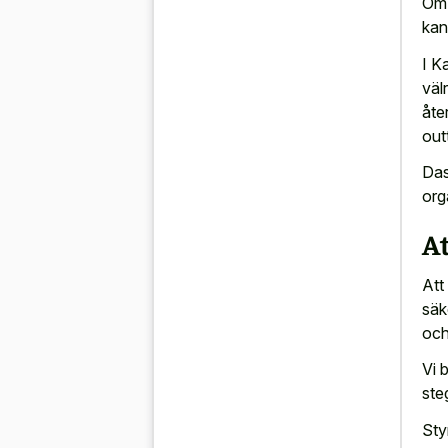
Om 
kan
I K
väl
åte
out
Das
org
A
Att
säk
och
Vi 
ste
Sty