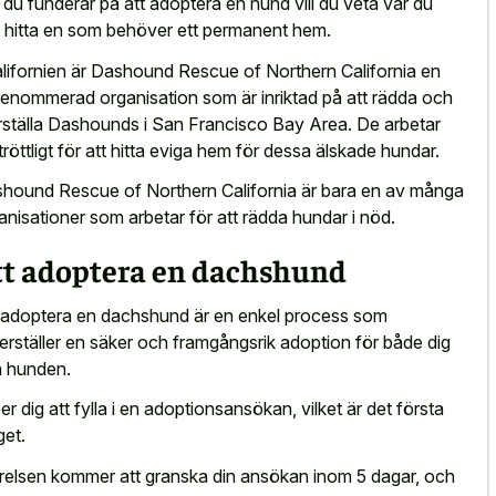
du funderar på att adoptera en hund vill du veta var du
 hitta en som behöver ett permanent hem.
alifornien är Dashound Rescue of Northern California en
renommerad organisation som är inriktad på att rädda och
rställa Dashounds i San Francisco Bay Area. De arbetar
tröttligt för att hitta eviga hem för dessa älskade hundar.
hound Rescue of Northern California är bara en av många
anisationer som arbetar för att rädda hundar i nöd.
tt adoptera en dachshund
 adoptera en dachshund är en enkel process som
erställer en säker och framgångsrik adoption för både dig
 hunden.
ber dig att fylla i en adoptionsansökan, vilket är det första
get.
relsen kommer att granska din ansökan inom 5 dagar, och