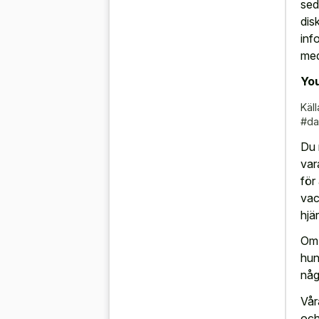
sed
dis
inf
med
You
Käll
#da
Du 
var
för 
vac
hjä
Om 
hun
någ
Vår
och