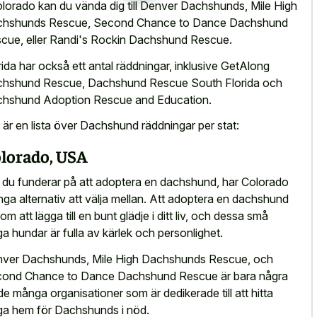
olorado kan du vända dig till Denver Dachshunds, Mile High
hshunds Rescue, Second Chance to Dance Dachshund
cue, eller Randi's Rockin Dachshund Rescue.
rida har också ett antal räddningar, inklusive GetAlong
hshund Rescue, Dachshund Rescue South Florida och
hshund Adoption Rescue and Education.
 är en lista över Dachshund räddningar per stat:
lorado, USA
du funderar på att adoptera en dachshund, har Colorado
ga alternativ att välja mellan. Att adoptera en dachshund
som att lägga till en bunt glädje i ditt liv, och dessa små
ga hundar är fulla av kärlek och personlighet.
ver Dachshunds, Mile High Dachshunds Rescue, och
ond Chance to Dance Dachshund Rescue är bara några
de många organisationer som är dedikerade till att hitta
ga hem för Dachshunds i nöd.