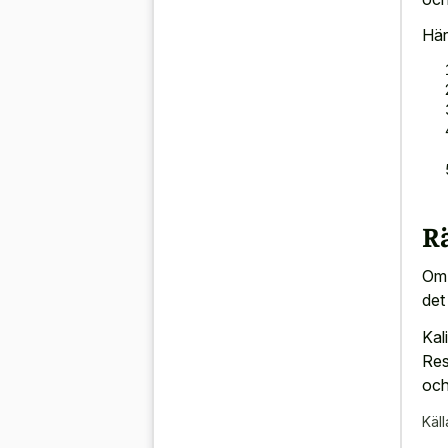
Här
R
Om 
det
Kal
Res
och
Käll