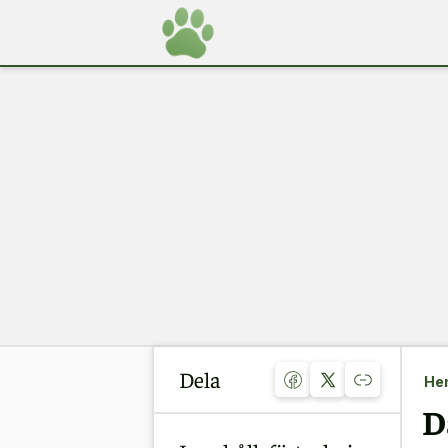
Dela
He
D