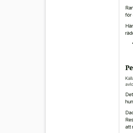
Ran
för
Här
räd
Pe
Käll
avl
Det
hun
Dac
Res
att