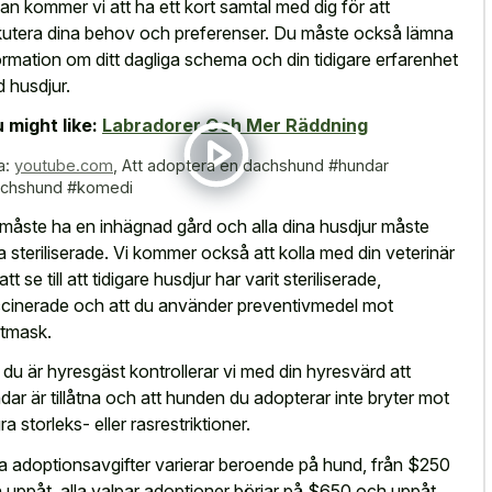
an kommer vi att ha ett kort samtal med dig för att
kutera dina behov och preferenser. Du måste också lämna
ormation om ditt
dagliga schema och din tidigare erfarenhet
 husdjur.
 might like:
Labradorer Och Mer Räddning
a:
youtube.com
,
Att adoptera en dachshund #hundar
chshund #komedi
måste ha en inhägnad gård och alla dina husdjur måste
a steriliserade. Vi kommer också att kolla med din veterinär
att se till att tidigare husdjur har varit steriliserade,
cinerade och att du använder preventivmedel mot
rtmask.
du är hyresgäst kontrollerar vi med din hyresvärd att
dar är tillåtna och att hunden du adopterar inte bryter mot
ra storleks- eller rasrestriktioner.
a adoptionsavgifter varierar beroende på hund, från $250
 uppåt. alla valpar adoptioner börjar på $650 och uppåt.