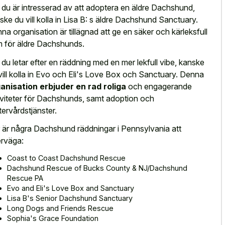
du är intresserad av att adoptera en äldre Dachshund,
ske du vill kolla in Lisa B: s äldre Dachshund Sanctuary.
na organisation är tillägnad att ge en säker och kärleksfull
 för äldre Dachshunds.
du letar efter en räddning med en mer lekfull vibe, kanske
vill kolla in Evo och Eli's Love Box och Sanctuary. Denna
anisation erbjuder en rad roliga
och engagerande
iviteter för Dachshunds, samt adoption och
tervårdstjänster.
 är några Dachshund räddningar i Pennsylvania att
rväga:
Coast to Coast Dachshund Rescue
Dachshund Rescue of Bucks County & NJ/Dachshund
Rescue PA
Evo and Eli's Love Box and Sanctuary
Lisa B's Senior Dachshund Sanctuary
Long Dogs and Friends Rescue
Sophia's Grace Foundation