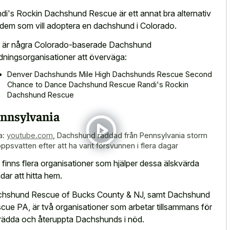
di's Rockin Dachshund Rescue är ett annat bra alternativ
 dem som vill adoptera en dachshund i Colorado.
 är några Colorado-baserade Dachshund
dningsorganisationer att överväga:
Denver Dachshunds Mile High Dachshunds Rescue Second
Chance to Dance Dachshund Rescue Randi's Rockin
Dachshund Rescue
nnsylvania
a:
youtube.com
,
Dachshund räddad från Pennsylvania storm
oppsvatten efter att ha varit försvunnen i flera dagar
 finns flera organisationer som hjälper dessa älskvärda
dar att hitta hem.
hshund Rescue of Bucks County & NJ, samt Dachshund
cue PA, är två organisationer som arbetar tillsammans för
 rädda och återuppta Dachshunds i nöd.