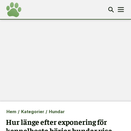
Hem
/
Kategorier
/
Hundar
Hur länge efter exponering för
kennelhosta börjar hundar visa