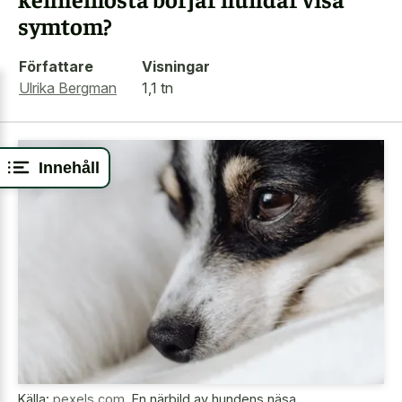
symtom?
Författare
Visningar
Ulrika Bergman
1,1 tn
Innehåll
Källa:
pexels.com
,
En närbild av hundens näsa