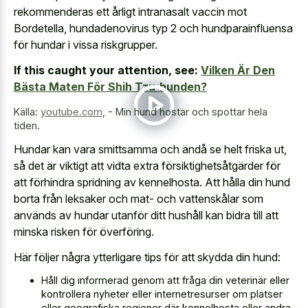
rekommenderas ett årligt intranasalt vaccin mot
Bordetella, hundadenovirus typ 2 och hundparainfluensa
för hundar i vissa riskgrupper.
If this caught your attention, see:
Vilken Är Den
Bästa Maten För Shih Tzu-hunden?
Källa:
youtube.com
,
- Min hund hostar och spottar hela
tiden.
Hundar kan vara smittsamma och ändå se helt friska ut,
så det är viktigt att vidta extra försiktighetsåtgärder för
att förhindra spridning av kennelhosta. Att hålla din hund
borta från leksaker och mat- och vattenskålar som
används av hundar utanför ditt hushåll kan bidra till att
minska risken för överföring.
Här följer några ytterligare tips för att skydda din hund:
Håll dig informerad genom att fråga din veterinär eller
kontrollera nyheter eller internetresurser om platser
eller geografiska regioner där kennelhosta eller andra