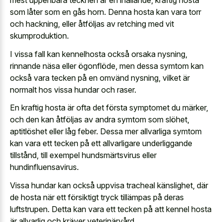
mest uppenbara tecknen är en ihållande, kraftig hosta
som låter som en gås horn. Denna hosta kan vara torr
och hackning, eller åtföljas av retching med vit
skumproduktion.
I vissa fall kan kennelhosta också orsaka nysning,
rinnande näsa eller ögonflöde, men dessa symtom kan
också vara tecken på en omvänd nysning, vilket är
normalt hos vissa hundar och raser.
En kraftig hosta är ofta det första symptomet du märker,
och den kan åtföljas av andra symtom som slöhet,
aptitlöshet eller låg feber. Dessa mer allvarliga symtom
kan vara ett tecken på ett allvarligare underliggande
tillstånd, till exempel hundsmärtsvirus eller
hundinfluensavirus.
Vissa hundar kan också uppvisa tracheal känslighet, där
de hosta när ett försiktigt tryck tillämpas på deras
luftstrupen. Detta kan vara ett tecken på att kennel hosta
är allvarlig och kräver veterinärvård.