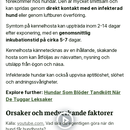
förekommer hos hundar. Den är mycket smittsam och
kan spridas genom
direkt kontakt med en infekterad
hund
eller genom luftburen överföring.
Symtom på kennelhosta kan uppträda inom 2-14 dagar
efter exponering, med en
genomsnittlig
inkubationstid på cirka 5-7
dagar.
Kennelhosta kännetecknas av en ihållande, skakande
hosta som kan åtföljas av näsvatten, nysning och
utsläpp från ögon och näsa.
Infekterade hundar kan också uppvisa aptitlöshet, slöhet
och andningssvårigheter.
Explore further:
Hundar Som Blöder Tandkött När
De Tuggar Leksaker
Orsaker och medverkande faktorer
Källa:
youtube.com
,
Vad ska du egentligen göra när din
hund får hundhosta?