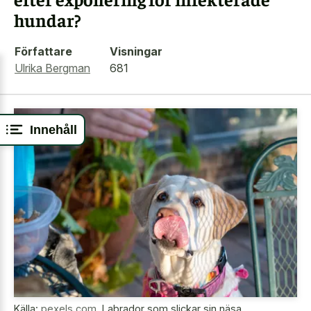
hundar?
Författare
Visningar
Ulrika Bergman
681
Innehåll
Källa:
pexels.com
,
Labrador som slickar sin näsa