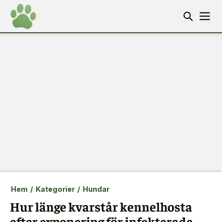
Hem
/
Kategorier
/
Hundar
Hur länge kvarstår kennelhosta
efter exponering för infekterade