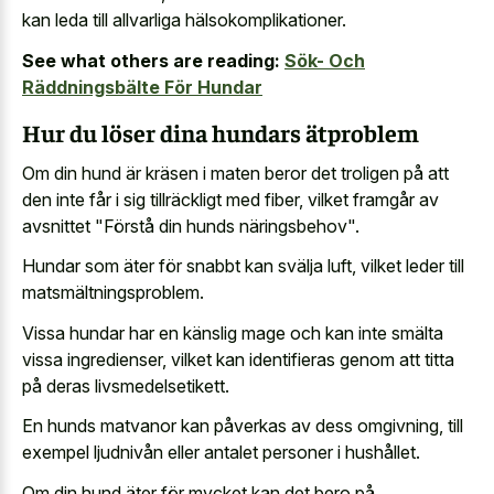
kan leda till allvarliga hälsokomplikationer.
See what others are reading:
Sök- Och
Räddningsbälte För Hundar
Hur du löser dina hundars ätproblem
Om din hund är kräsen i maten beror det troligen på att
den inte får i sig tillräckligt med fiber, vilket framgår av
avsnittet "Förstå din hunds näringsbehov".
Hundar som äter för snabbt kan svälja luft, vilket leder till
matsmältningsproblem.
Vissa hundar har en känslig mage och kan inte smälta
vissa ingredienser, vilket kan identifieras genom att titta
på deras livsmedelsetikett.
En hunds matvanor kan påverkas av dess omgivning, till
exempel ljudnivån eller antalet personer i hushållet.
Om din hund äter för mycket kan det bero på