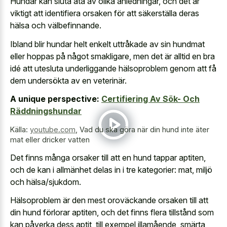
Hundar kan sluta äta av olika anledningar, och det är
viktigt att identifiera orsaken för att säkerställa deras
hälsa och välbefinnande.
Ibland blir hundar helt enkelt uttråkade av sin hundmat
eller hoppas på något smakligare, men det är alltid en bra
idé att utesluta underliggande hälsoproblem genom att få
dem undersökta av en veterinär.
A unique perspective:
Certifiering Av Sök- Och
Räddningshundar
Källa:
youtube.com
,
Vad du ska göra när din hund inte äter
mat eller dricker vatten
Det finns många orsaker till att en hund tappar aptiten,
och de kan i allmänhet delas in i tre kategorier: mat, miljö
och hälsa/sjukdom.
Hälsoproblem är den mest oroväckande orsaken till att
din hund förlorar aptiten, och det finns flera tillstånd som
kan påverka dess aptit, till exempel illamående, smärta,