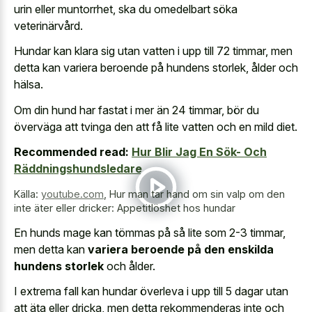
urin eller muntorrhet, ska du omedelbart söka
veterinärvård.
Hundar kan klara sig utan vatten i upp till 72 timmar, men
detta kan variera beroende på hundens storlek, ålder och
hälsa.
Om din hund har fastat i mer än 24 timmar, bör du
överväga att tvinga den att få lite vatten och en mild diet.
Recommended read:
Hur Blir Jag En Sök- Och
Räddningshundsledare
Källa:
youtube.com
,
Hur man tar hand om sin valp om den
inte äter eller dricker: Appetitlöshet hos hundar
En hunds mage kan tömmas på så lite som 2-3 timmar,
men detta kan
variera beroende på den enskilda
hundens storlek
och ålder.
I extrema fall kan hundar överleva i upp till 5 dagar utan
att äta eller dricka, men detta rekommenderas inte och