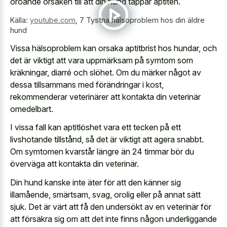
oroande orsaken till att din hund tappar aptiten.
Källa:
youtube.com
,
7 Tystna hälsoproblem hos din äldre
hund
Vissa hälsoproblem kan orsaka aptitbrist hos hundar, och
det är viktigt att vara uppmärksam på symtom som
kräkningar, diarré och slöhet. Om du märker något av
dessa tillsammans med förändringar i kost,
rekommenderar veterinärer att kontakta din veterinär
omedelbart.
I vissa fall kan aptitlöshet vara ett tecken på ett
livshotande tillstånd, så det är viktigt att agera snabbt.
Om symtomen kvarstår längre än 24 timmar bör du
överväga att kontakta din veterinär.
Din hund kanske inte äter för att den känner sig
illamående, smärtsam, svag, orolig eller på annat sätt
sjuk. Det är värt att få den undersökt av en veterinär för
att försäkra sig om att det inte finns någon underliggande