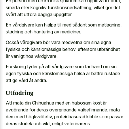
En person med en kronisk sjukdom kan uppleva trötthet,
smärta eller kognitiv funktionsnedsättning, vilket gör det
svårt att utföra dagliga uppgifter.
En vårdgivare kan hjälpa till med sådant som matlagning,
städning och hantering av mediciner.
Också vårdgivare bör vara medvetna om sina egna
fysiska och känslomässiga behov, eftersom utbrändhet
är vanligt hos vårdgivare.
Forskning tyder på att vårdgivare som tar hand om sin
egen fysiska och känslomässiga hälsa är bättre rustade
att ge vård åt andra.
Utfodring
Att mata din Chihuahua med en hälsosam kost är
avgörande för deras övergripande välbefinnande. mata
dem med högkvalitativ, proteinbaserad kibble som passar
deras storlek och vikt, enligt veterinärens