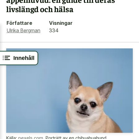
livslängd och hälsa
Författare
Visningar
Ulrika Bergman
334
Innehåll
Källa:
pexels.com
,
Porträtt av en chihuahuahund