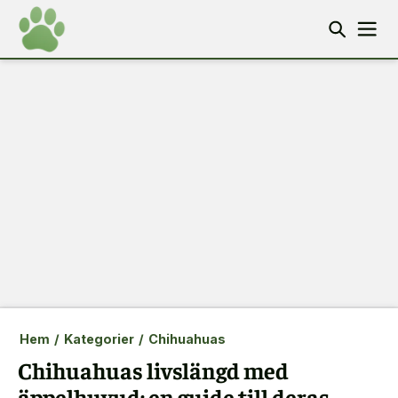
Hem
/
Kategorier
/
Chihuahuas
Chihuahuas livslängd med
äppelhuvud: en guide till deras