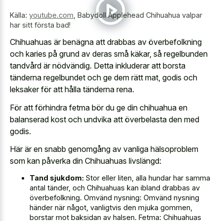
Källa:
youtube.com
,
Babydoll Applehead Chihuahua valpar
har sitt första bad!
Chihuahuas är benägna att drabbas av överbefolkning
och karies på grund av deras små käkar, så regelbunden
tandvård är nödvändig. Detta inkluderar att borsta
tänderna regelbundet och ge dem rätt mat, godis och
leksaker för att hålla tänderna rena.
För att förhindra fetma bör du ge din chihuahua en
balanserad kost och undvika att överbelasta den med
godis.
Här är en snabb genomgång av vanliga hälsoproblem
som kan påverka din Chihuahuas livslängd:
Tand sjukdom:
Stor eller liten, alla hundar har samma
antal tänder, och Chihuahuas kan ibland drabbas av
överbefolkning. Omvänd nysning: Omvänd nysning
händer när något, vanligtvis den mjuka gommen,
borstar mot baksidan av halsen. Fetma: Chihuahuas