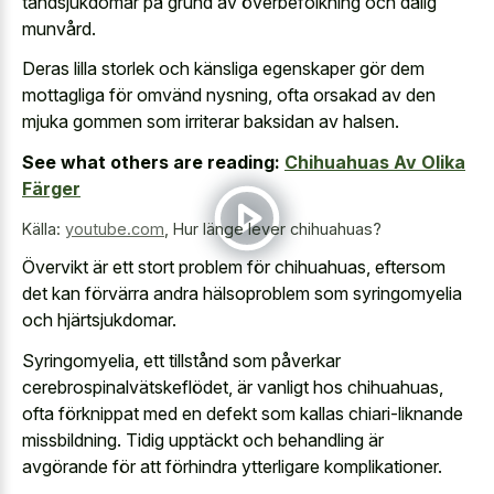
tandsjukdomar på grund av överbefolkning och dålig
munvård.
Deras lilla storlek och känsliga egenskaper gör dem
mottagliga för omvänd nysning, ofta orsakad av den
mjuka gommen som irriterar baksidan
av halsen.
See what others are reading:
Chihuahuas Av Olika
Färger
Källa:
youtube.com
,
Hur länge lever chihuahuas?
Övervikt är ett stort problem för chihuahuas, eftersom
det kan förvärra andra hälsoproblem som syringomyelia
och hjärtsjukdomar.
Syringomyelia, ett tillstånd som påverkar
cerebrospinalvätskeflödet, är vanligt hos chihuahuas,
ofta förknippat med en defekt som kallas chiari-liknande
missbildning. Tidig upptäckt och behandling är
avgörande för att förhindra ytterligare komplikationer.