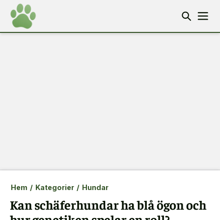
Hem
/
Kategorier
/
Hundar
Kan schäferhundar ha blå ögon och
hur genetiken spelar en roll?