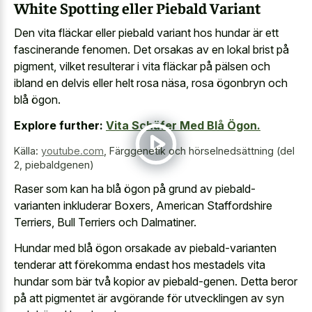
White Spotting eller Piebald Variant
Den vita fläckar eller piebald variant hos hundar är ett
fascinerande fenomen. Det orsakas av en lokal brist på
pigment, vilket resulterar i vita fläckar på pälsen och
ibland en delvis eller helt rosa näsa, rosa ögonbryn och
blå ögon.
Explore further:
Vita Schäfer Med Blå Ögon.
Källa:
youtube.com
,
Färggenetik och hörselnedsättning (del
2, piebaldgenen)
Raser som kan ha blå ögon på grund av piebald-
varianten inkluderar Boxers, American Staffordshire
Terriers, Bull Terriers och Dalmatiner.
Hundar med blå ögon orsakade av piebald-varianten
tenderar att förekomma endast hos mestadels vita
hundar som bär två kopior av piebald-genen. Detta beror
på att pigmentet är avgörande för utvecklingen av syn