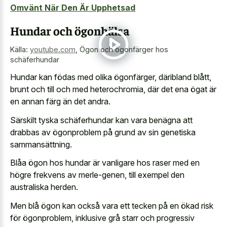
Omvänt När Den Är Upphetsad
Hundar och ögonhälsa
Källa:
youtube.com
,
Ögon och ögonfärger hos
schäferhundar
Hundar kan födas med olika ögonfärger, däribland blått,
brunt och till och med heterochromia, där det ena ögat är
en annan färg än det andra.
Särskilt tyska schäferhundar kan vara benägna att
drabbas av ögonproblem på grund av sin genetiska
sammansättning.
Blåa ögon hos hundar är vanligare hos raser med en
högre frekvens av merle-genen, till exempel den
australiska herden.
Men blå ögon kan också vara ett tecken på en ökad risk
för ögonproblem, inklusive grå starr och progressiv