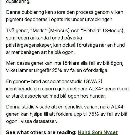
duplicering.
Denna dubblering kan störa den process genom vilken
pigment deponeras i ögats iris under utvecklingen.
Två gener, "Merle" (M-locus) och "Piebald" (S-locus),
som redan är kända för att påverka
pälsfärgsegenskaper, kan också förutsäga när en hund
är mer benägen att ha blå ögon.
Men dessa gener kan inte förklara alla fall av blå ögon,
vilket lämnar ungefär 25% av fallen oförklarliga.
En genom- bred associationsstudie (GWAS)
identifierade en region i genomet nära ALX4- genen som
är starkt associerad med blå ögon hos hundar.
Denna studie visade att en genetisk variant nära ALX4-
genen kan hjälpa till att förklara upp till 75% av fall av blå
ögon i vissa datasatser.
See what others are reading:
Hund Som Nyser