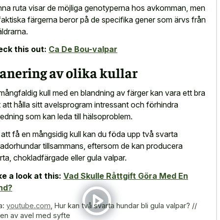
na ruta visar de möjliga genotyperna hos avkomman, men
faktiska färgerna beror på de specifika gener som ärvs från
äldrarna.
ck this out:
Ca De Bou-valpar
anering av olika kullar
mångfaldig kull med en blandning av färger kan vara ett bra
t att hålla sitt avelsprogram intressant och förhindra
redning som kan leda till hälsoproblem.
 att få en mångsidig kull kan du föda upp två svarta
radorhundar tillsammans, eftersom de kan producera
rta, chokladfärgade eller gula valpar.
e a look at this:
Vad Skulle Råttgift Göra Med En
nd?
a:
youtube.com
,
Hur kan två svarta hundar bli gula valpar? //
ten av avel med syfte