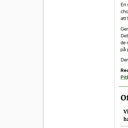
En 
cho
att
Gen
Det
de 
på 
Den
Re
Pit
Of
V
h