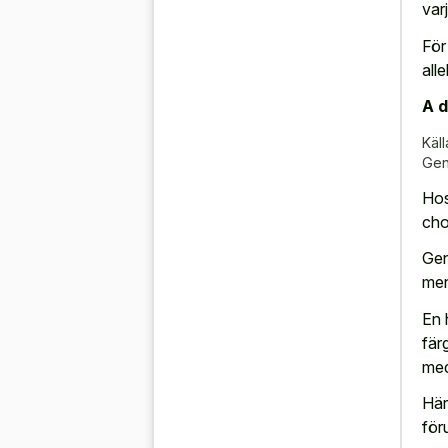
var
För
all
A d
Käll
Gen
Hos
cho
Gen
men
En 
fär
med
Här
för