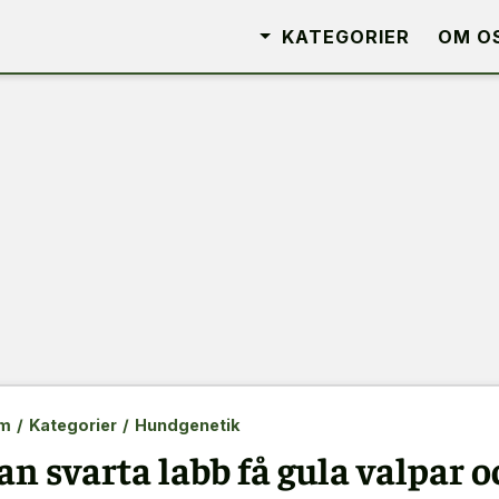
KATEGORIER
OM O
m
/
Kategorier
/
Hundgenetik
an svarta labb få gula valpar 