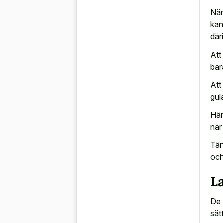
När
kan
där
Att
bar
Att
gul
Här
när
Tän
och
L
De 
sätt