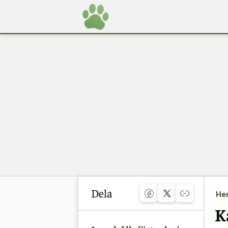
Dela
He
K