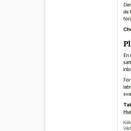
Den
de 
för
Che
Pl
En 
sät
inb
För
lab
sva
Tak
Hu
Käll
Vik