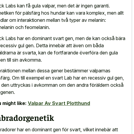
ck Labs kan få gula valpar, men det är ingen garanti.
etiken för pälsfärg hos hundar kan vara komplex, men allt
dlar om interaktionen mellan två typer av melanin:
elanin och feomelanin.
ck Labs har en dominant svart gen, men de kan också bära
recessiv gul gen. Detta innebär att även om båda
äldrarna är svarta, kan de fortfarande överföra den gula
en till sin avkomma.
eraktionen mellan dessa gener bestämmer valparnas
sfärg. Om till exempel en svart Lab har en recessiv gul gen,
 den uttryckas i avkomman om den andra föräldern också
 genen.
 might like:
Valpar Av Svart Plotthund
abradorgenetik
radorer har en dominant gen för svart, vilket innebär att