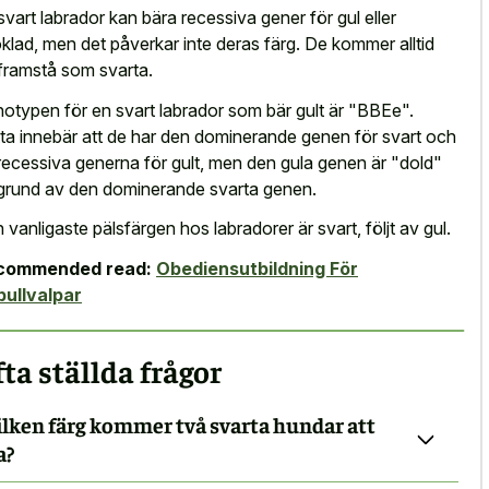
svart labrador kan bära recessiva gener för gul eller
klad, men det påverkar inte deras färg. De kommer alltid
 framstå som svarta.
otypen för en svart labrador som bär gult är "BBEe".
ta innebär att de har den dominerande genen för svart och
recessiva generna för gult, men den gula genen är "dold"
grund av den dominerande svarta genen.
 vanligaste pälsfärgen hos labradorer är svart, följt av gul.
commended read:
Obediensutbildning För
bullvalpar
ta ställda frågor
ilken färg kommer två svarta hundar att
a?