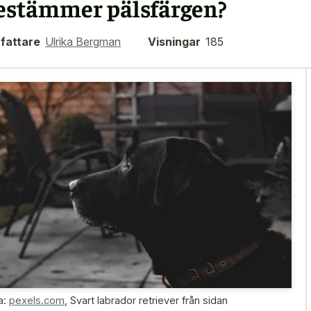
estämmer pälsfärgen?
fattare
Ulrika Bergman
Visningar
185
a:
pexels.com
,
Svart labrador retriever från sidan