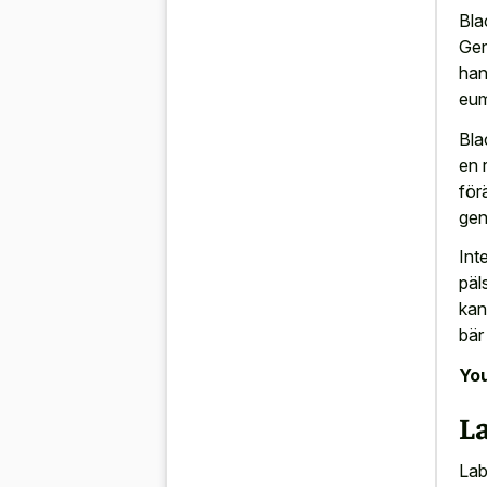
Bla
Gen
han
eum
Bla
en 
för
gen
Int
päl
kan
bär
You
L
Lab