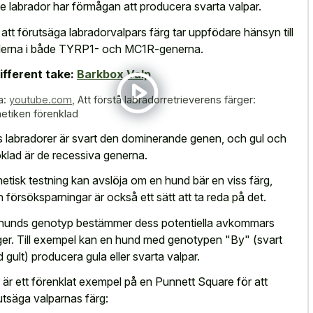
je labrador har förmågan att producera svarta valpar.
 att förutsäga labradorvalpars färg tar uppfödare hänsyn till
elerna i både TYRP1- och MC1R-generna.
ifferent take:
Barkbox Valp
a:
youtube.com
,
Att förstå labradorretrieverens färger:
etiken förenklad
 labradorer är svart den dominerande genen, och gul och
klad är de recessiva generna.
etisk testning kan avslöja om en hund bär en viss färg,
 försöksparningar är också ett sätt att ta reda på det.
hunds genotyp bestämmer dess potentiella avkommars
ger. Till exempel kan en hund med genotypen "By" (svart
 gult) producera gula eller svarta valpar.
 är ett förenklat exempel på en Punnett Square för att
utsäga valparnas färg: