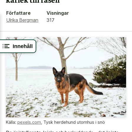
Författare
Visningar
Ulrika Bergman
317
Innehåll
Källa:
pexels.com
,
Tysk herdehund utomhus i snö