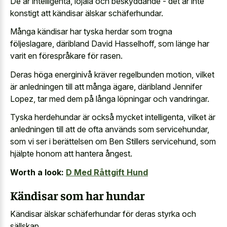
De är intelligenta, lojala och beskyddande - det är inte
konstigt att kändisar älskar schäferhundar.
Många kändisar har tyska herdar som trogna
följeslagare, däribland David Hasselhoff, som länge har
varit en förespråkare för rasen.
Deras höga energinivå kräver regelbunden motion, vilket
är anledningen till att många ägare, däribland Jennifer
Lopez, tar med dem på långa löpningar och vandringar.
Tyska herdehundar är också mycket intelligenta, vilket är
anledningen till att de ofta används som servicehundar,
som vi ser i berättelsen om Ben Stillers servicehund, som
hjälpte honom att hantera ångest.
Worth a look:
D Med Råttgift Hund
Kändisar som har hundar
Kändisar älskar schäferhundar för deras styrka och
sällskap.